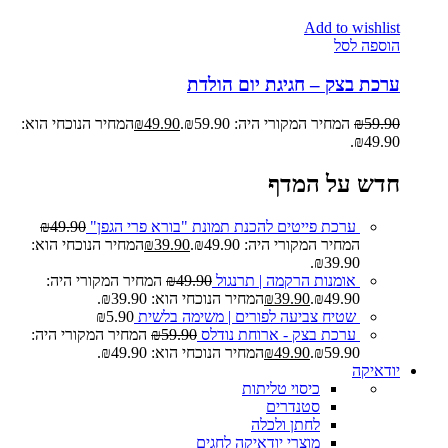
Add to wishlist
הוספה לסל
ערכת בצק – חגיגת יום הולדת
59.90
₪
המחיר המקורי היה: ₪59.90.
49.90
₪
המחיר הנוכחי הוא:
₪49.90.
חדש על המדף
ערכת פייטים להכנת תמונת "בורא פרי הגפן"
49.90
₪
המחיר המקורי היה: ₪49.90.
39.90
₪
המחיר הנוכחי הוא:
₪39.90.
אומנות הרקמה | תרנגול
49.90
₪
המחיר המקורי היה:
₪49.90.
39.90
₪
המחיר הנוכחי הוא: ₪39.90.
שטיח צביעה לפורים | משימה בלשית
5.90
₪
ערכת בצק - ארוחת נודלס
59.90
₪
המחיר המקורי היה:
₪59.90.
49.90
₪
המחיר הנוכחי הוא: ₪49.90.
יודאיקה
כיסוי טליתות
סטנדרים
לחתן ולכלה
מוצרי יודאיקה לחגים