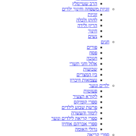
הרב שטיינזלץ
זוגיות משפחה וחינוך ילדים
זוגיות
לחתן ולכלה
הריון ולידה
חינוך
נשים
חגים
פורים
פסח
חנוכה
אלול וחגי תשרי
שבועות
בין המצרים
עצמאות וזיכרון
ילדים ונוער
פעוטות
לקורא הצעיר
ספרי קומיקס
פרשת שבוע לילדים
לימוד והעשרה
ספרי קריאה לילדים ונוער
ספרי אברהם אוחיון
גדולי האומה
ספרי קריאה