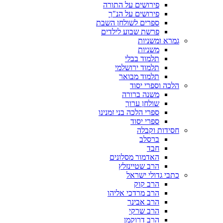
פירושים על התורה
פירושים על הנ"ך
ספרים לשולחן השבת
פרשת שבוע לילדים
גמרא ומשניות
משניות
תלמוד בבלי
תלמוד ירושלמי
תלמוד מבואר
הלכה וספרי יסוד
משנה ברורה
שולחן ערוך
ספרי הלכה בני זמנינו
ספרי יסוד
חסידות וקבלה
ברסלב
חבד
האדמור מסלונים
הרב שטיינזלץ
כתבי גדולי ישראל
הרב קוק
הרב מרדכי אליהו
הרב אבינר
הרב שרקי
הרב דרוקמן