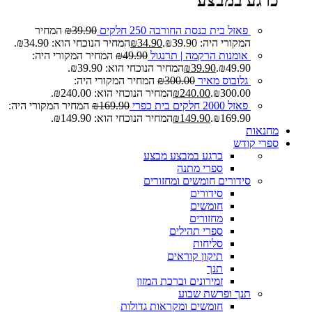
כרגע במבצע
פאזל בית כנסת החורבה 250 חלקים
39.90
₪
המחיר
המקורי היה: ₪39.90.
34.90
₪
המחיר הנוכחי הוא: ₪34.90.
אומנות הרקמה | תרנגול
49.90
₪
המחיר המקורי היה:
₪49.90.
39.90
₪
המחיר הנוכחי הוא: ₪39.90.
גלובוס מאיר
300.00
₪
המחיר המקורי היה:
₪300.00.
240.00
₪
המחיר הנוכחי הוא: ₪240.00.
פאזל 2000 חלקים בית כפרי
169.90
₪
המחיר המקורי היה:
₪169.90.
149.90
₪
המחיר הנוכחי הוא: ₪149.90.
מחנאות
ספרי קודש
כרגע במבצע
מבצע
ספרי מתנה
סידורים חומשים ומחזורים
סידורים
חומשים
מחזורים
ספרי תהילים
סליחות
תיקון קוראים
תנך
זמירונים וברכת המזון
תנך ופרשת שבוע
חומשים ומקראות גדולות