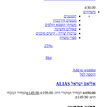
₪
30.00
משחקים
קטנטנים
מגנטים והרכבות
משחקי קופסא וקלפים
פאזלים וחשיבה
ערכות יצירה - קיטים מוכנים
ספרי משחק
-25%
Hot
Add to wishlist
הוספה לסל
אליאס ישראל ALIAS
199.00
₪
המחיר המקורי היה: ₪199.00.
149.90
₪
המחיר הנוכחי
הוא: ₪149.90.