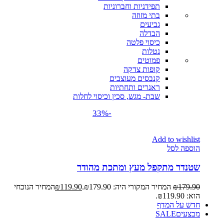
תפידניות וחברוניות
בתי מזוזה
גביעים
הבדלה
כיסוי פלטה
נטלות
פמוטים
קופות צדקה
קנבסים מעוצבים
ראנרים ותחתיות
שבת- מגש, סכין וכיסוי לחלות
-33%
Add to wishlist
הוספה לסל
שטנדר מתקפל מעץ ומתכת מהודר
179.90
₪
המחיר המקורי היה: ₪179.90.
119.90
₪
המחיר הנוכחי
הוא: ₪119.90.
חדש על המדף
מבצעים
SALE