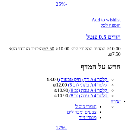
-25%
Add to wishlist
הוספה לסל
חודים 0.5 פנטל
10.00
₪
המחיר המקורי היה: ₪10.00.
7.50
₪
המחיר הנוכחי הוא:
₪7.50.
חדש על המדף
קלסר A4 דק (תיק טבעות)
8.00
₪
קלסר A4 בינוני (גב 5)
12.00
₪
קלסר A4 עבה (גב 8)
10.90
₪
קלסר A4 עבה (גב 8)
10.90
₪
יצירה
חומרי פיסול
צבעים ומכחולים
מוצרי נייר
-17%