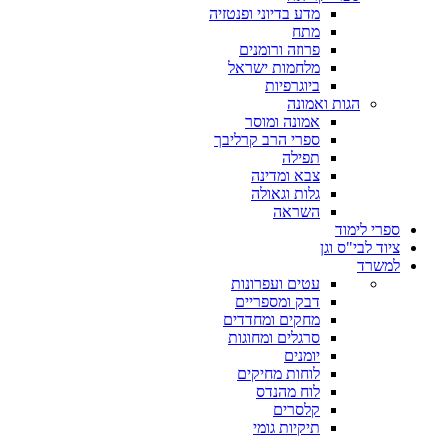
מדע בדיוני ופנטזיה
מתח
פרוזה ורומנים
מלחמות ישראל
ביוגרפיות
הגות ואמונה
אמונה ומוסר
ספרי הרב קרליבך
תפילה
צבא ומדינה
גלות וגאולה
השראה
ספרי לימוד
ציוד לבי"ס וגן
למשרד
עטים ועפרונות
דבק ומספריים
מחקים ומחדדים
סרגלים ומחוגות
יומנים
לוחות מחיקים
לוח מהנדס
קלסרים
תיקיות גומי