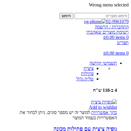
Wrong menu selected
חיפוש
02-9961079
התחברות / הרשמה
רשימת מוצרים שאהבתי
₪
0.00
items
0
תפריט
₪
0.00
items
0
תשמישי קדושה
ציצית
פתילות
טלית גדול
4 ב-110 ש"ח
Add to wishlist
בחר אפשרויות
למוצר זה יש מספר סוגים. ניתן לבחור את
האפשרויות בעמוד המוצר
גופיה ציצית עם פתילות מכונה