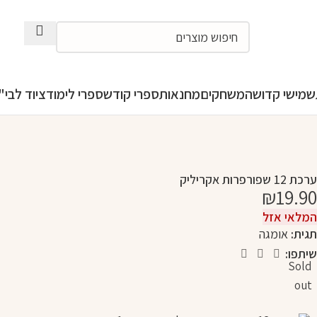
מישי קדושה
משחקים
מחנאות
ספרי קודש
ספרי לימוד
ציוד לבי"ס
ערכת 12 שפורפרות אקריליק
₪
19.90
המלאי אזל
תגית:
אומגה
שיתפו:
Sold
out