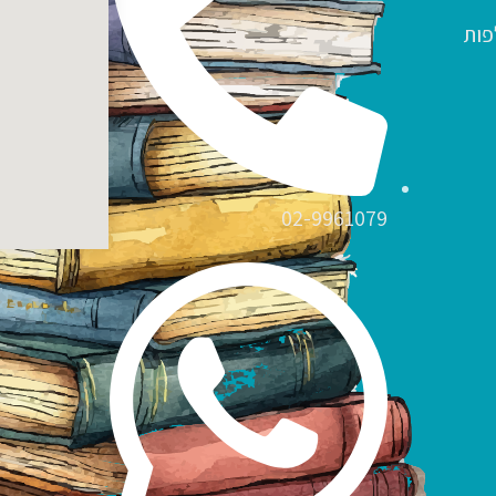
פות
02-9961079