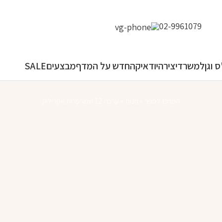
02-9961079
 וגן
למשרד
יצירה
יודאיקה
חדש על המדף
מבצעים
SALE
המרכז לספר
»
חנות
»
ערכת 12 שפורפרות אקריליק