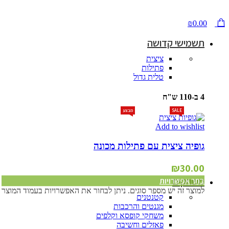
₪
0.00
תשמישי קדושה
ציצית
פתילות
טלית גדול
4 ב-110 ש"ח
SALE
מבצע
Add to wishlist
גופיה ציצית עם פתילות מכונה
₪
30.00
משחקים
בחר אפשרויות
למוצר זה יש מספר סוגים. ניתן לבחור את האפשרויות בעמוד המוצר
קטנטנים
מגנטים והרכבות
משחקי קופסא וקלפים
פאזלים וחשיבה