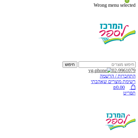
0
0
Wrong menu selected
חיפוש
02-9961079
התחברות / הרשמה
רשימת מוצרים שאהבתי
₪
0.00
תפריט