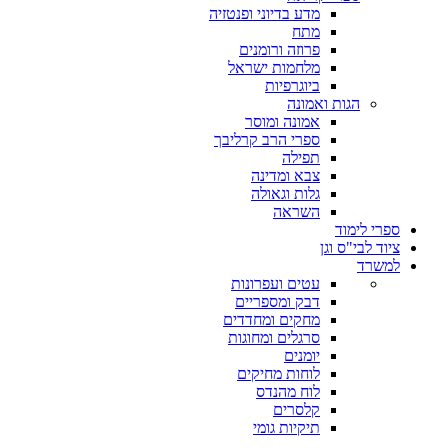
מדע בדיוני ופנטזיה
מתח
פרוזה ורומנים
מלחמות ישראל
ביוגרפיות
הגות ואמונה
אמונה ומוסר
ספרי הרב קרליבך
תפילה
צבא ומדינה
גלות וגאולה
השראה
ספרי לימוד
ציוד לבי"ס וגן
למשרד
עטים ועפרונות
דבק ומספריים
מחקים ומחדדים
סרגלים ומחוגות
יומנים
לוחות מחיקים
לוח מהנדס
קלסרים
תיקיות גומי