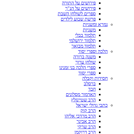
פירושים על התורה
פירושים על הנ"ך
ספרים לשולחן השבת
פרשת שבוע לילדים
גמרא ומשניות
משניות
תלמוד בבלי
תלמוד ירושלמי
תלמוד מבואר
הלכה וספרי יסוד
משנה ברורה
שולחן ערוך
ספרי הלכה בני זמנינו
ספרי יסוד
חסידות וקבלה
ברסלב
חבד
האדמור מסלונים
הרב שטיינזלץ
כתבי גדולי ישראל
הרב קוק
הרב מרדכי אליהו
הרב אבינר
הרב שרקי
הרב דרוקמן