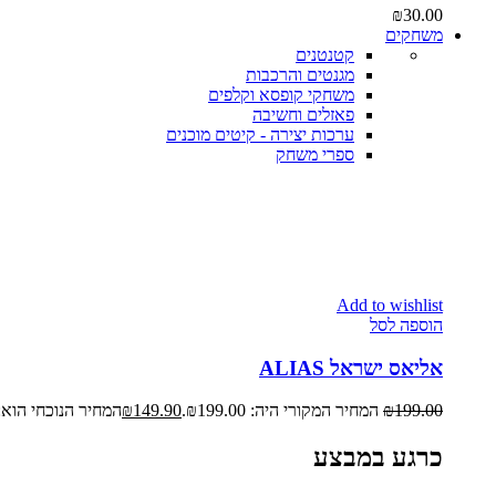
₪
30.00
משחקים
קטנטנים
מגנטים והרכבות
משחקי קופסא וקלפים
פאזלים וחשיבה
ערכות יצירה - קיטים מוכנים
ספרי משחק
Add to wishlist
הוספה לסל
אליאס ישראל ALIAS
199.00
₪
המחיר המקורי היה: ₪199.00.
149.90
₪
המחיר הנוכחי הוא: ₪149.90
כרגע במבצע