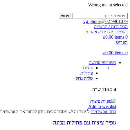
Wrong menu selected
חיפוש
02-9961079
התחברות / הרשמה
רשימת מוצרים שאהבתי
₪
0.00
items
0
תפריט
₪
0.00
items
0
תשמישי קדושה
ציצית
פתילות
טלית גדול
4 ב-110 ש"ח
Add to wishlist
בחר אפשרויות
למוצר זה יש מספר סוגים. ניתן לבחור את האפשרויו
גופיה ציצית עם פתילות מכונה