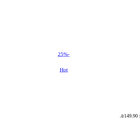
-25%
Hot
.