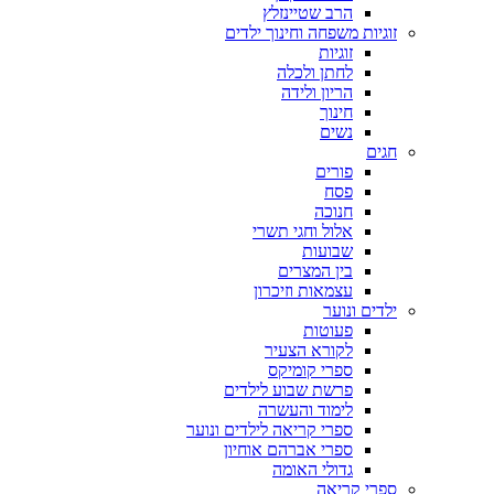
הרב שטיינזלץ
זוגיות משפחה וחינוך ילדים
זוגיות
לחתן ולכלה
הריון ולידה
חינוך
נשים
חגים
פורים
פסח
חנוכה
אלול וחגי תשרי
שבועות
בין המצרים
עצמאות וזיכרון
ילדים ונוער
פעוטות
לקורא הצעיר
ספרי קומיקס
פרשת שבוע לילדים
לימוד והעשרה
ספרי קריאה לילדים ונוער
ספרי אברהם אוחיון
גדולי האומה
ספרי קריאה