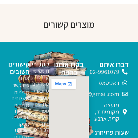
מוצרים קשורים
דברו איתנו
בקרו אותנו
קטגוריות
קישורים
תשמישי
חשובים
בחנות
02-9961079
קדושה
אודות
וואטסאפ
משחקים
צרו קשר
מחנאות
מדיניות
sfarim.k4@gmail.com
ספרי
משלוחים
קודש
מועצה
מדיניות
ספרי
החזרים
מקומית 7,
לימוד
והחלפות
קרית ארבע
ציוד
מעקב
לביה"ס
הזמנות
שעות פתיחה:
וגן
מדיניות