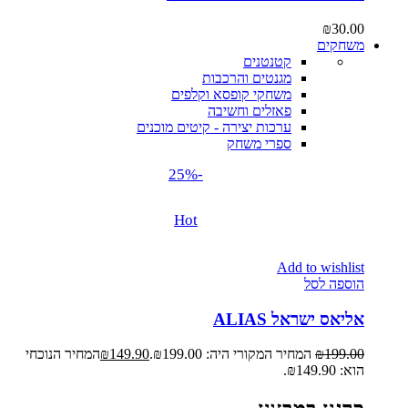
₪
30.00
משחקים
קטנטנים
מגנטים והרכבות
משחקי קופסא וקלפים
פאזלים וחשיבה
ערכות יצירה - קיטים מוכנים
ספרי משחק
-25%
Hot
Add to wishlist
הוספה לסל
אליאס ישראל ALIAS
199.00
₪
המחיר המקורי היה: ₪199.00.
149.90
₪
המחיר הנוכחי
הוא: ₪149.90.