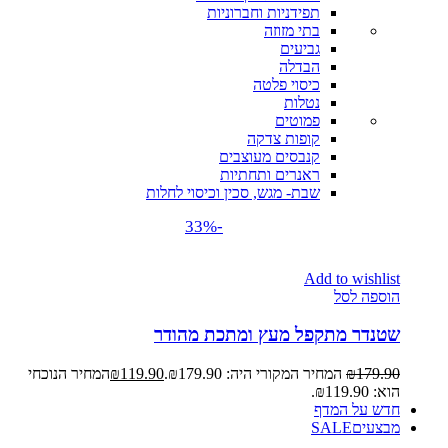
תפידניות וחברוניות
בתי מזוזה
גביעים
הבדלה
כיסוי פלטה
נטלות
פמוטים
קופות צדקה
קנבסים מעוצבים
ראנרים ותחתיות
שבת- מגש, סכין וכיסוי לחלות
-33%
Add to wishlist
הוספה לסל
שטנדר מתקפל מעץ ומתכת מהודר
179.90
₪
המחיר המקורי היה: ₪179.90.
119.90
₪
המחיר הנוכחי
הוא: ₪119.90.
חדש על המדף
מבצעים
SALE