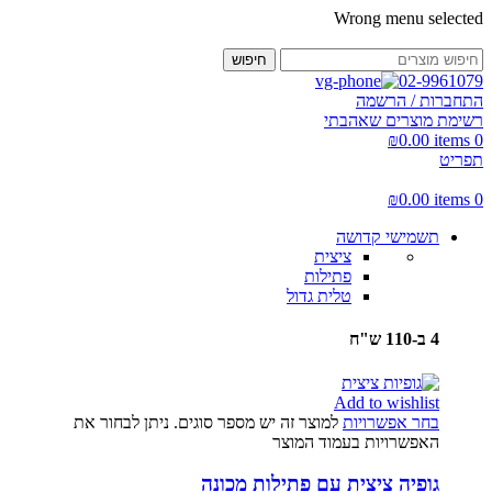
Wrong menu selected
חיפוש
02-9961079
התחברות / הרשמה
רשימת מוצרים שאהבתי
₪
0.00
items
0
תפריט
₪
0.00
items
0
תשמישי קדושה
ציצית
פתילות
טלית גדול
4 ב-110 ש"ח
Add to wishlist
בחר אפשרויות
למוצר זה יש מספר סוגים. ניתן לבחור את
האפשרויות בעמוד המוצר
גופיה ציצית עם פתילות מכונה