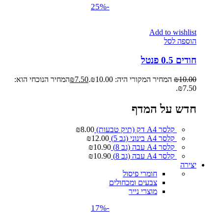
-25%
Add to wishlist
הוספה לסל
חודים 0.5 פנטל
10.00
₪
המחיר המקורי היה: ₪10.00.
7.50
₪
המחיר הנוכחי הוא:
₪7.50.
חדש על המדף
קלסר A4 דק (תיק טבעות)
8.00
₪
קלסר A4 בינוני (גב 5)
12.00
₪
קלסר A4 עבה (גב 8)
10.90
₪
קלסר A4 עבה (גב 8)
10.90
₪
יצירה
חומרי פיסול
צבעים ומכחולים
מוצרי נייר
-17%