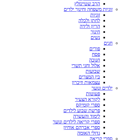
הרב שטיינזלץ
זוגיות משפחה וחינוך ילדים
זוגיות
לחתן ולכלה
הריון ולידה
חינוך
נשים
חגים
פורים
פסח
חנוכה
אלול וחגי תשרי
שבועות
בין המצרים
עצמאות וזיכרון
ילדים ונוער
פעוטות
לקורא הצעיר
ספרי קומיקס
פרשת שבוע לילדים
לימוד והעשרה
ספרי קריאה לילדים ונוער
ספרי אברהם אוחיון
גדולי האומה
ספרי קריאה