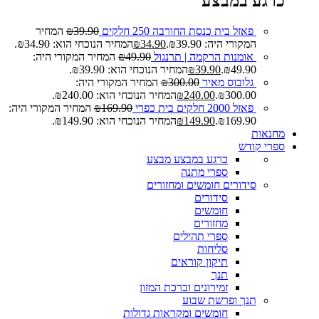
כרגע במבצע
פאזל בית כנסת החורבה 250 חלקים
39.90
₪
המחיר
המקורי היה: ₪39.90.
34.90
₪
המחיר הנוכחי הוא: ₪34.90.
אומנות הרקמה | תרנגול
49.90
₪
המחיר המקורי היה:
₪49.90.
39.90
₪
המחיר הנוכחי הוא: ₪39.90.
גלובוס מאיר
300.00
₪
המחיר המקורי היה:
₪300.00.
240.00
₪
המחיר הנוכחי הוא: ₪240.00.
פאזל 2000 חלקים בית כפרי
169.90
₪
המחיר המקורי היה:
₪169.90.
149.90
₪
המחיר הנוכחי הוא: ₪149.90.
מחנאות
ספרי קודש
כרגע במבצע
מבצע
ספרי מתנה
סידורים חומשים ומחזורים
סידורים
חומשים
מחזורים
ספרי תהילים
סליחות
תיקון קוראים
תנך
זמירונים וברכת המזון
תנך ופרשת שבוע
חומשים ומקראות גדולות