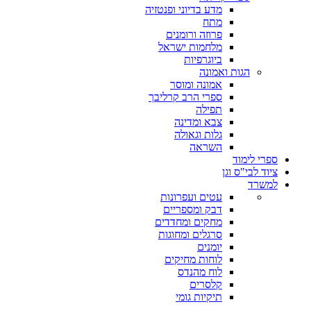
מדע בדיוני ופנטזיה
מתח
פרוזה ורומנים
מלחמות ישראל
ביוגרפיות
הגות ואמונה
אמונה ומוסר
ספרי הרב קרליבך
תפילה
צבא ומדינה
גלות וגאולה
השראה
ספרי לימוד
ציוד לבי"ס וגן
למשרד
עטים ועפרונות
דבק ומספריים
מחקים ומחדדים
סרגלים ומחוגות
יומנים
לוחות מחיקים
לוח מהנדס
קלסרים
תיקיות גומי