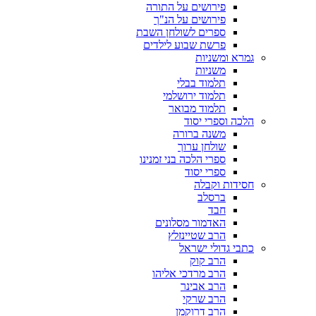
פירושים על התורה
פירושים על הנ"ך
ספרים לשולחן השבת
פרשת שבוע לילדים
גמרא ומשניות
משניות
תלמוד בבלי
תלמוד ירושלמי
תלמוד מבואר
הלכה וספרי יסוד
משנה ברורה
שולחן ערוך
ספרי הלכה בני זמנינו
ספרי יסוד
חסידות וקבלה
ברסלב
חבד
האדמור מסלונים
הרב שטיינזלץ
כתבי גדולי ישראל
הרב קוק
הרב מרדכי אליהו
הרב אבינר
הרב שרקי
הרב דרוקמן