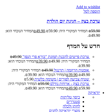
Add to wishlist
הוספה לסל
ערכת בצק – חגיגת יום הולדת
59.90
₪
המחיר המקורי היה: ₪59.90.
49.90
₪
המחיר הנוכחי הוא:
₪49.90.
חדש על המדף
ערכת פייטים להכנת תמונת "בורא פרי הגפן"
49.90
₪
המחיר המקורי היה: ₪49.90.
39.90
₪
המחיר הנוכחי הוא:
₪39.90.
אומנות הרקמה | תרנגול
49.90
₪
המחיר המקורי היה:
₪49.90.
39.90
₪
המחיר הנוכחי הוא: ₪39.90.
שטיח צביעה לפורים | משימה בלשית
5.90
₪
ערכת בצק - ארוחת נודלס
59.90
₪
המחיר המקורי היה:
₪59.90.
49.90
₪
המחיר הנוכחי הוא: ₪49.90.
יודאיקה
כיסוי טליתות
סטנדרים
לחתן ולכלה
מוצרי יודאיקה לחגים