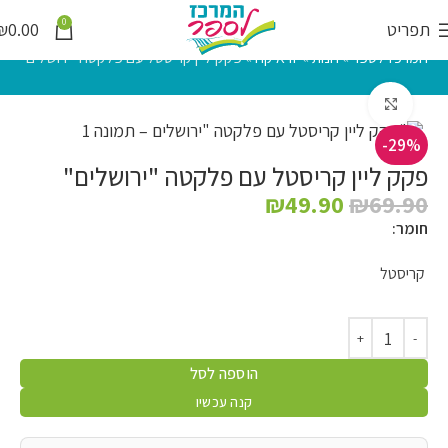
0
תפריט
0.00
₪
המרכז לספר
»
חנות
»
יודאיקה
»
פקק ליין קריסטל עם פלקטה "ירושלים"
לחץ להגדלה
-29%
פקק ליין קריסטל עם פלקטה "ירושלים"
₪
49.90
₪
69.90
חומר:
קריסטל
הוספה לסל
קנה עכשיו