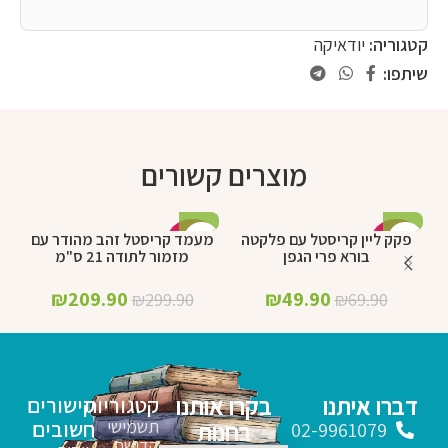
קטגוריה:
יודאיקה
שיתפו:
מוצרים קשורים
פקק ליין קריסטל עם פלקטה
מעמד קריסטל זהב מהודר עם
%
-30%
-29%
בורא פרי הגפן
מזמור לתודה 21 ס"מ
₪
209.90
₪
49.90
₪
299.90
₪
69.90
דברו איתנו
בקרו אותנו
קטגוריות
קישורים
תשמישי
חשובים
בחנות
02-9961079
קדושה