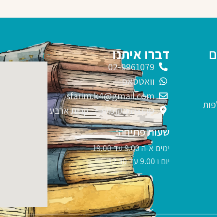
ם
דברו איתנו
02-9961079
וואטסאפ
sfarim.k4@gmail.com
פות
מועצה מקומית 7, קרית ארבע
שעות פתיחה:
ימים א-ה 9.00 עד 19.00
יום ו 9.00 עד 12.30