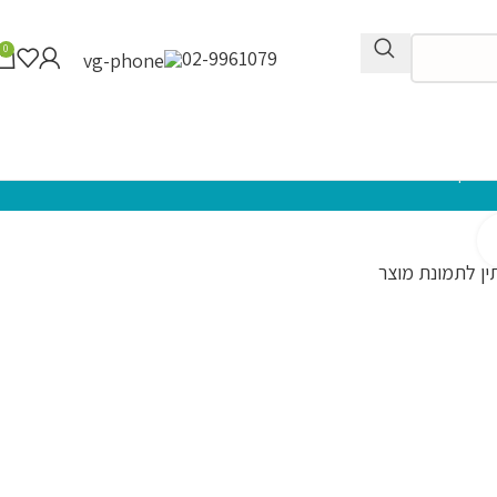
0
02-9961079
פרקי גמרא ב'
לחץ להגדלה