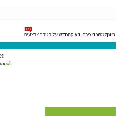
SALE
 וגן
למשרד
יצירה
יודאיקה
חדש על המדף
מבצעים
חנות
»
ספרי לימוד
»
בתי ספר + כיתות
»
בי"ס סוסיא
»
בי"ס סוסיא בנים
»
כיתה ו'
»