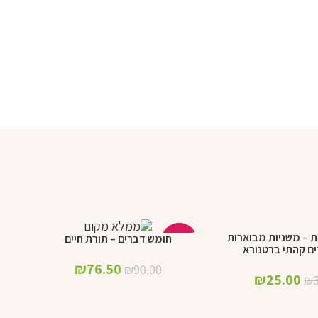
 – משניות מבוארות
הוספ
חומש דברים – תורת חיים
הוספה לסל
-15%
ם קהתי ברטנורא
₪
76.50
₪
90.00
₪
25.00
₪