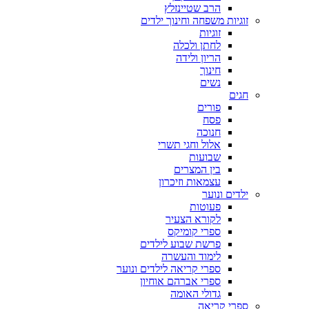
הרב שטיינזלץ
זוגיות משפחה וחינוך ילדים
זוגיות
לחתן ולכלה
הריון ולידה
חינוך
נשים
חגים
פורים
פסח
חנוכה
אלול וחגי תשרי
שבועות
בין המצרים
עצמאות וזיכרון
ילדים ונוער
פעוטות
לקורא הצעיר
ספרי קומיקס
פרשת שבוע לילדים
לימוד והעשרה
ספרי קריאה לילדים ונוער
ספרי אברהם אוחיון
גדולי האומה
ספרי קריאה