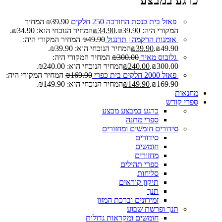
כרגע במבצע
פאזל בית כנסת החורבה 250 חלקים
39.90
₪
המחיר
המקורי היה: ₪39.90.
34.90
₪
המחיר הנוכחי הוא: ₪34.90.
אומנות הרקמה | תרנגול
49.90
₪
המחיר המקורי היה:
₪49.90.
39.90
₪
המחיר הנוכחי הוא: ₪39.90.
גלובוס מאיר
300.00
₪
המחיר המקורי היה:
₪300.00.
240.00
₪
המחיר הנוכחי הוא: ₪240.00.
פאזל 2000 חלקים בית כפרי
169.90
₪
המחיר המקורי היה:
₪169.90.
149.90
₪
המחיר הנוכחי הוא: ₪149.90.
מחנאות
ספרי קודש
כרגע במבצע
מבצע
ספרי מתנה
סידורים חומשים ומחזורים
סידורים
חומשים
מחזורים
ספרי תהילים
סליחות
תיקון קוראים
תנך
זמירונים וברכת המזון
תנך ופרשת שבוע
חומשים ומקראות גדולות