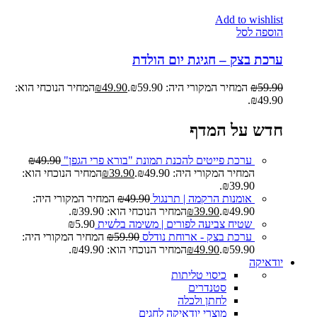
Add to wishlist
הוספה לסל
ערכת בצק – חגיגת יום הולדת
59.90
₪
המחיר המקורי היה: ₪59.90.
49.90
₪
המחיר הנוכחי הוא:
₪49.90.
חדש על המדף
ערכת פייטים להכנת תמונת "בורא פרי הגפן"
49.90
₪
המחיר המקורי היה: ₪49.90.
39.90
₪
המחיר הנוכחי הוא:
₪39.90.
אומנות הרקמה | תרנגול
49.90
₪
המחיר המקורי היה:
₪49.90.
39.90
₪
המחיר הנוכחי הוא: ₪39.90.
שטיח צביעה לפורים | משימה בלשית
5.90
₪
ערכת בצק - ארוחת נודלס
59.90
₪
המחיר המקורי היה:
₪59.90.
49.90
₪
המחיר הנוכחי הוא: ₪49.90.
יודאיקה
כיסוי טליתות
סטנדרים
לחתן ולכלה
מוצרי יודאיקה לחגים