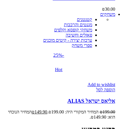
₪
30.00
משחקים
קטנטנים
מגנטים והרכבות
משחקי קופסא וקלפים
פאזלים וחשיבה
ערכות יצירה - קיטים מוכנים
ספרי משחק
-25%
Hot
Add to wishlist
הוספה לסל
אליאס ישראל ALIAS
199.00
₪
המחיר המקורי היה: ₪199.00.
149.90
₪
המחיר הנוכחי
הוא: ₪149.90.