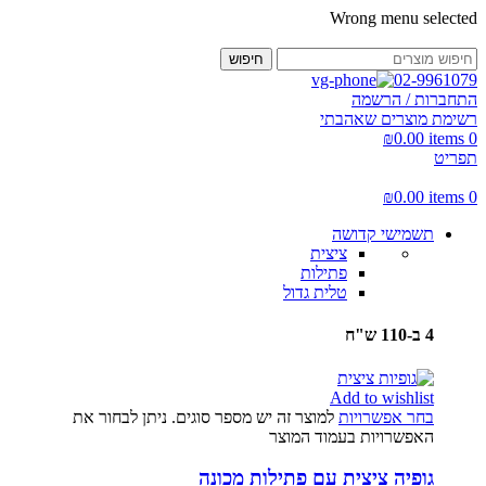
Wrong menu selected
חיפוש
02-9961079
התחברות / הרשמה
רשימת מוצרים שאהבתי
₪
0.00
items
0
תפריט
₪
0.00
items
0
תשמישי קדושה
ציצית
פתילות
טלית גדול
4 ב-110 ש"ח
Add to wishlist
בחר אפשרויות
למוצר זה יש מספר סוגים. ניתן לבחור את
האפשרויות בעמוד המוצר
גופיה ציצית עם פתילות מכונה