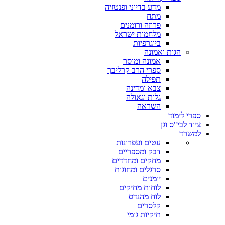
מדע בדיוני ופנטזיה
מתח
פרוזה ורומנים
מלחמות ישראל
ביוגרפיות
הגות ואמונה
אמונה ומוסר
ספרי הרב קרליבך
תפילה
צבא ומדינה
גלות וגאולה
השראה
ספרי לימוד
ציוד לבי"ס וגן
למשרד
עטים ועפרונות
דבק ומספריים
מחקים ומחדדים
סרגלים ומחוגות
יומנים
לוחות מחיקים
לוח מהנדס
קלסרים
תיקיות גומי