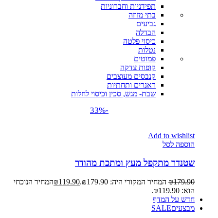
תפידניות וחברוניות
בתי מזוזה
גביעים
הבדלה
כיסוי פלטה
נטלות
פמוטים
קופות צדקה
קנבסים מעוצבים
ראנרים ותחתיות
שבת- מגש, סכין וכיסוי לחלות
-33%
Add to wishlist
הוספה לסל
שטנדר מתקפל מעץ ומתכת מהודר
179.90
₪
המחיר המקורי היה: ₪179.90.
119.90
₪
המחיר הנוכחי
הוא: ₪119.90.
חדש על המדף
מבצעים
SALE