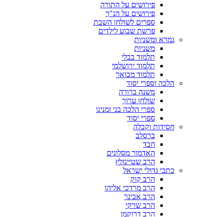
פירושים על התורה
פירושים על הנ"ך
ספרים לשולחן השבת
פרשת שבוע לילדים
גמרא ומשניות
משניות
תלמוד בבלי
תלמוד ירושלמי
תלמוד מבואר
הלכה וספרי יסוד
משנה ברורה
שולחן ערוך
ספרי הלכה בני זמנינו
ספרי יסוד
חסידות וקבלה
ברסלב
חבד
האדמור מסלונים
הרב שטיינזלץ
כתבי גדולי ישראל
הרב קוק
הרב מרדכי אליהו
הרב אבינר
הרב שרקי
הרב דרוקמן