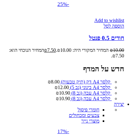
-25%
Add to wishlist
הוספה לסל
חודים 0.5 פנטל
10.00
₪
המחיר המקורי היה: ₪10.00.
7.50
₪
המחיר הנוכחי הוא:
₪7.50.
חדש על המדף
קלסר A4 דק (תיק טבעות)
8.00
₪
קלסר A4 בינוני (גב 5)
12.00
₪
קלסר A4 עבה (גב 8)
10.90
₪
קלסר A4 עבה (גב 8)
10.90
₪
יצירה
חומרי פיסול
צבעים ומכחולים
מוצרי נייר
-17%