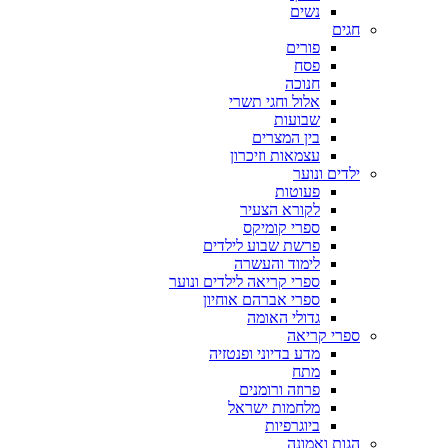
נשים
חגים
פורים
פסח
חנוכה
אלול וחגי תשרי
שבועות
בין המצרים
עצמאות וזיכרון
ילדים ונוער
פעוטות
לקורא הצעיר
ספרי קומיקס
פרשת שבוע לילדים
לימוד והעשרה
ספרי קריאה לילדים ונוער
ספרי אברהם אוחיון
גדולי האומה
ספרי קריאה
מדע בדיוני ופנטזיה
מתח
פרוזה ורומנים
מלחמות ישראל
ביוגרפיות
הגות ואמונה