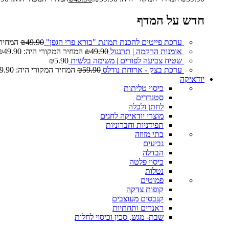
חדש על המדף
ערכת פייטים להכנת תמונת "בורא פרי הגפן"
49.90
₪
המחיר המ
אומנות הרקמה | תרנגול
49.90
₪
המחיר המקורי היה: ₪49.90.
שטיח צביעה לפורים | משימה בלשית
5.90
₪
ערכת בצק - ארוחת נודלס
59.90
₪
המחיר המקורי היה: ₪59.90.
יודאיקה
כיסוי טליתות
סטנדרים
לחתן ולכלה
מוצרי יודאיקה לחגים
תפידניות וחברוניות
בתי מזוזה
גביעים
הבדלה
כיסוי פלטה
נטלות
פמוטים
קופות צדקה
קנבסים מעוצבים
ראנרים ותחתיות
שבת- מגש, סכין וכיסוי לחלות