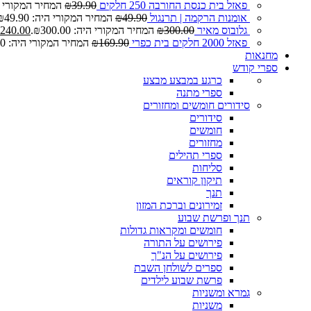
פאזל בית כנסת החורבה 250 חלקים
39.90
₪
המחיר המקורי היה: 0
אומנות הרקמה | תרנגול
49.90
₪
המחיר המקורי היה: ₪49.90.
גלובוס מאיר
300.00
₪
המחיר המקורי היה: ₪300.00.
240.00
פאזל 2000 חלקים בית כפרי
169.90
₪
המחיר המקורי היה: ₪169.90.
מחנאות
ספרי קודש
כרגע במבצע
מבצע
ספרי מתנה
סידורים חומשים ומחזורים
סידורים
חומשים
מחזורים
ספרי תהילים
סליחות
תיקון קוראים
תנך
זמירונים וברכת המזון
תנך ופרשת שבוע
חומשים ומקראות גדולות
פירושים על התורה
פירושים על הנ"ך
ספרים לשולחן השבת
פרשת שבוע לילדים
גמרא ומשניות
משניות