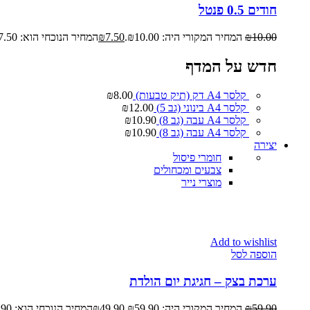
חודים 0.5 פנטל
10.00
₪
המחיר המקורי היה: ₪10.00.
7.50
₪
המחיר הנוכחי הוא: ₪7.50.
חדש על המדף
קלסר A4 דק (תיק טבעות)
8.00
₪
קלסר A4 בינוני (גב 5)
12.00
₪
קלסר A4 עבה (גב 8)
10.90
₪
קלסר A4 עבה (גב 8)
10.90
₪
יצירה
חומרי פיסול
צבעים ומכחולים
מוצרי נייר
Add to wishlist
הוספה לסל
ערכת בצק – חגיגת יום הולדת
59.90
₪
המחיר המקורי היה: ₪59.90.
49.90
₪
המחיר הנוכחי הוא: ₪49.90.