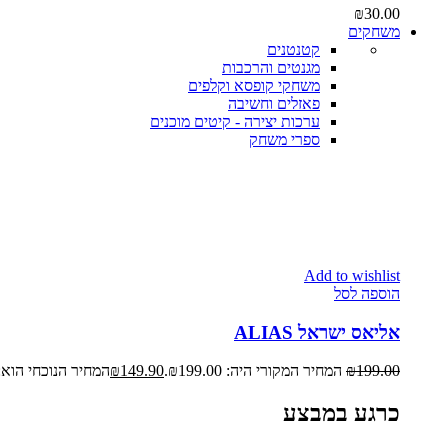
₪
30.00
משחקים
קטנטנים
מגנטים והרכבות
משחקי קופסא וקלפים
פאזלים וחשיבה
ערכות יצירה - קיטים מוכנים
ספרי משחק
Add to wishlist
הוספה לסל
אליאס ישראל ALIAS
199.00
₪
המחיר המקורי היה: ₪199.00.
149.90
₪
המחיר הנוכחי הוא: ₪149.90
כרגע במבצע