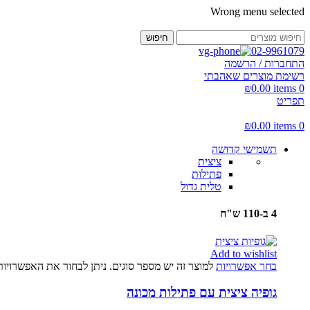
Wrong menu selected
חיפוש
02-9961079
התחברות / הרשמה
רשימת מוצרים שאהבתי
₪
0.00
items
0
תפריט
₪
0.00
items
0
תשמישי קדושה
ציצית
פתילות
טלית גדול
4 ב-110 ש"ח
Add to wishlist
בחר אפשרויות
למוצר זה יש מספר סוגים. ניתן לבחור את האפשרויו
גופיה ציצית עם פתילות מכונה