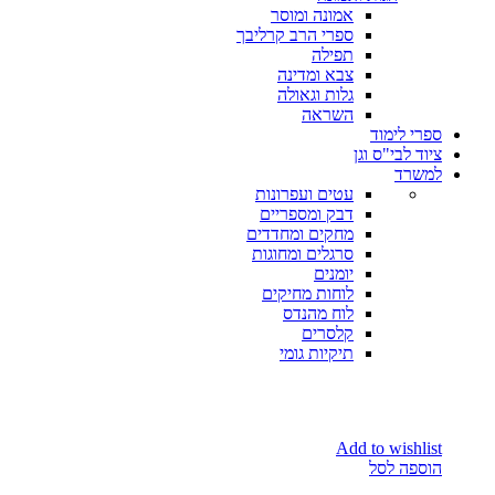
אמונה ומוסר
ספרי הרב קרליבך
תפילה
צבא ומדינה
גלות וגאולה
השראה
ספרי לימוד
ציוד לבי"ס וגן
למשרד
עטים ועפרונות
דבק ומספריים
מחקים ומחדדים
סרגלים ומחוגות
יומנים
לוחות מחיקים
לוח מהנדס
קלסרים
תיקיות גומי
Add to wishlist
הוספה לסל