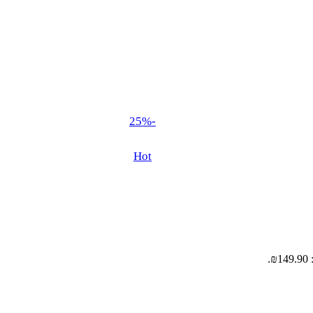
-25%
Hot
.