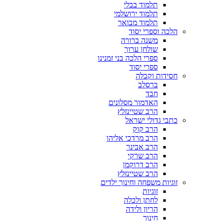
תלמוד בבלי
תלמוד ירושלמי
תלמוד מבואר
הלכה וספרי יסוד
משנה ברורה
שולחן ערוך
ספרי הלכה בני זמנינו
ספרי יסוד
חסידות וקבלה
ברסלב
חבד
האדמור מסלונים
הרב שטיינזלץ
כתבי גדולי ישראל
הרב קוק
הרב מרדכי אליהו
הרב אבינר
הרב שרקי
הרב דרוקמן
הרב שטיינזלץ
זוגיות משפחה וחינוך ילדים
זוגיות
לחתן ולכלה
הריון ולידה
חינוך