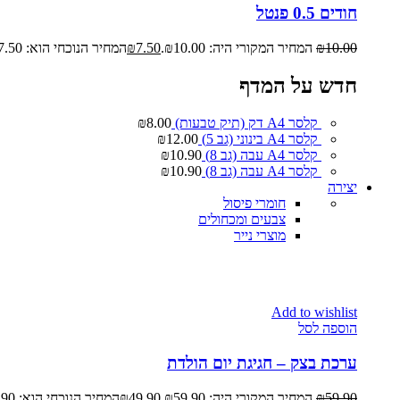
חודים 0.5 פנטל
10.00
₪
המחיר המקורי היה: ₪10.00.
7.50
₪
המחיר הנוכחי הוא: ₪7.50.
חדש על המדף
קלסר A4 דק (תיק טבעות)
8.00
₪
קלסר A4 בינוני (גב 5)
12.00
₪
קלסר A4 עבה (גב 8)
10.90
₪
קלסר A4 עבה (גב 8)
10.90
₪
יצירה
חומרי פיסול
צבעים ומכחולים
מוצרי נייר
Add to wishlist
הוספה לסל
ערכת בצק – חגיגת יום הולדת
59.90
₪
המחיר המקורי היה: ₪59.90.
49.90
₪
המחיר הנוכחי הוא: ₪49.90.