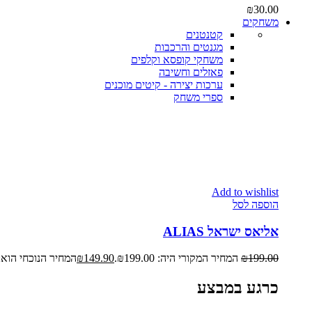
₪
30.00
משחקים
קטנטנים
מגנטים והרכבות
משחקי קופסא וקלפים
פאזלים וחשיבה
ערכות יצירה - קיטים מוכנים
ספרי משחק
Add to wishlist
הוספה לסל
אליאס ישראל ALIAS
199.00
₪
המחיר המקורי היה: ₪199.00.
149.90
₪
המחיר הנוכחי הוא: ₪149.90
כרגע במבצע