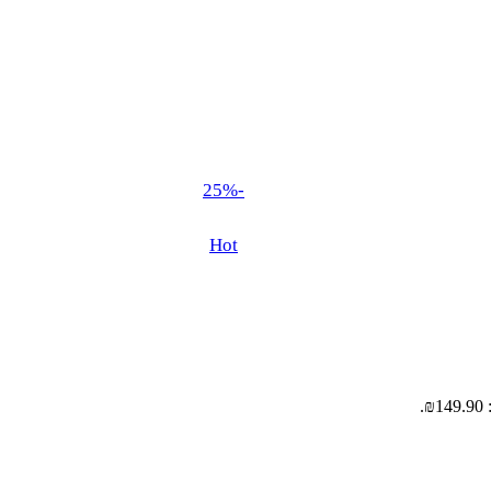
-25%
Hot
.