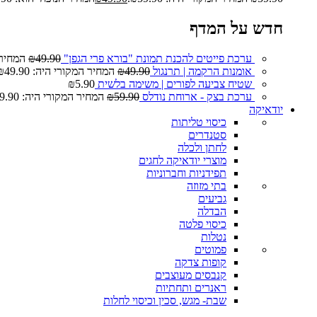
חדש על המדף
ערכת פייטים להכנת תמונת "בורא פרי הגפן"
49.90
₪
המחיר המ
אומנות הרקמה | תרנגול
49.90
₪
המחיר המקורי היה: ₪49.90.
שטיח צביעה לפורים | משימה בלשית
5.90
₪
ערכת בצק - ארוחת נודלס
59.90
₪
המחיר המקורי היה: ₪59.90.
יודאיקה
כיסוי טליתות
סטנדרים
לחתן ולכלה
מוצרי יודאיקה לחגים
תפידניות וחברוניות
בתי מזוזה
גביעים
הבדלה
כיסוי פלטה
נטלות
פמוטים
קופות צדקה
קנבסים מעוצבים
ראנרים ותחתיות
שבת- מגש, סכין וכיסוי לחלות