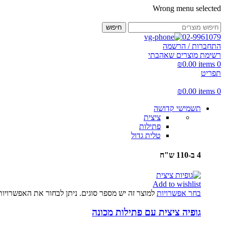
Wrong menu selected
חיפוש
02-9961079
התחברות / הרשמה
רשימת מוצרים שאהבתי
₪
0.00
items
0
תפריט
₪
0.00
items
0
תשמישי קדושה
ציצית
פתילות
טלית גדול
4 ב-110 ש"ח
Add to wishlist
בחר אפשרויות
למוצר זה יש מספר סוגים. ניתן לבחור את האפשרויו
גופיה ציצית עם פתילות מכונה