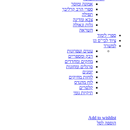
אמונה ומוסר
ספרי הרב קרליבך
תפילה
צבא ומדינה
גלות וגאולה
השראה
ספרי לימוד
ציוד לבי"ס וגן
למשרד
עטים ועפרונות
דבק ומספריים
מחקים ומחדדים
סרגלים ומחוגות
יומנים
לוחות מחיקים
לוח מהנדס
קלסרים
תיקיות גומי
Add to wishlist
הוספה לסל