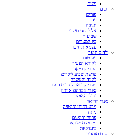
נשים
חגים
פורים
פסח
חנוכה
אלול וחגי תשרי
שבועות
בין המצרים
עצמאות וזיכרון
ילדים ונוער
פעוטות
לקורא הצעיר
ספרי קומיקס
פרשת שבוע לילדים
לימוד והעשרה
ספרי קריאה לילדים ונוער
ספרי אברהם אוחיון
גדולי האומה
ספרי קריאה
מדע בדיוני ופנטזיה
מתח
פרוזה ורומנים
מלחמות ישראל
ביוגרפיות
הגות ואמונה