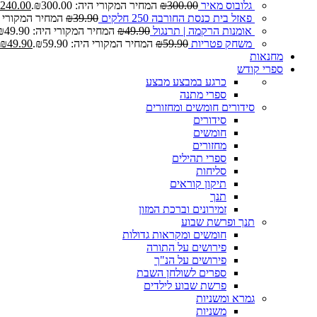
גלובוס מאיר
300.00
₪
המחיר המקורי היה: ₪300.00.
240.00
פאזל בית כנסת החורבה 250 חלקים
39.90
₪
המחיר המקורי היה: 0
אומנות הרקמה | תרנגול
49.90
₪
המחיר המקורי היה: ₪49.90.
משחק פטריות
59.90
₪
המחיר המקורי היה: ₪59.90.
49.90
₪
מחנאות
ספרי קודש
כרגע במבצע
מבצע
ספרי מתנה
סידורים חומשים ומחזורים
סידורים
חומשים
מחזורים
ספרי תהילים
סליחות
תיקון קוראים
תנך
זמירונים וברכת המזון
תנך ופרשת שבוע
חומשים ומקראות גדולות
פירושים על התורה
פירושים על הנ"ך
ספרים לשולחן השבת
פרשת שבוע לילדים
גמרא ומשניות
משניות