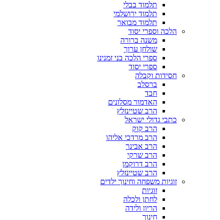
תלמוד בבלי
תלמוד ירושלמי
תלמוד מבואר
הלכה וספרי יסוד
משנה ברורה
שולחן ערוך
ספרי הלכה בני זמנינו
ספרי יסוד
חסידות וקבלה
ברסלב
חבד
האדמור מסלונים
הרב שטיינזלץ
כתבי גדולי ישראל
הרב קוק
הרב מרדכי אליהו
הרב אבינר
הרב שרקי
הרב דרוקמן
הרב שטיינזלץ
זוגיות משפחה וחינוך ילדים
זוגיות
לחתן ולכלה
הריון ולידה
חינוך