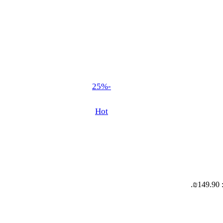
-25%
Hot
.