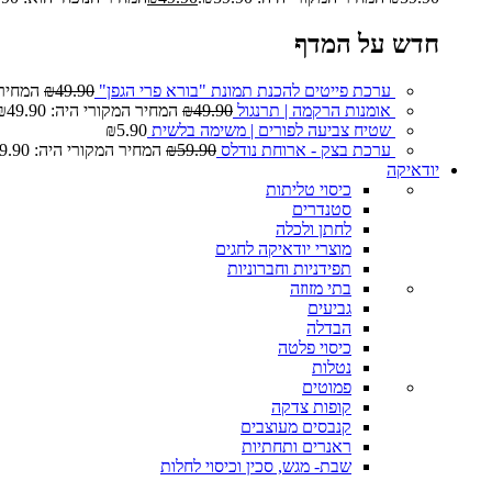
חדש על המדף
ערכת פייטים להכנת תמונת "בורא פרי הגפן"
49.90
₪
המחיר המ
אומנות הרקמה | תרנגול
49.90
₪
המחיר המקורי היה: ₪49.90.
שטיח צביעה לפורים | משימה בלשית
5.90
₪
ערכת בצק - ארוחת נודלס
59.90
₪
המחיר המקורי היה: ₪59.90.
יודאיקה
כיסוי טליתות
סטנדרים
לחתן ולכלה
מוצרי יודאיקה לחגים
תפידניות וחברוניות
בתי מזוזה
גביעים
הבדלה
כיסוי פלטה
נטלות
פמוטים
קופות צדקה
קנבסים מעוצבים
ראנרים ותחתיות
שבת- מגש, סכין וכיסוי לחלות