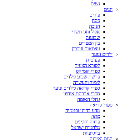
נשים
חגים
פורים
פסח
חנוכה
אלול וחגי תשרי
שבועות
בין המצרים
עצמאות וזיכרון
ילדים ונוער
פעוטות
לקורא הצעיר
ספרי קומיקס
פרשת שבוע לילדים
לימוד והעשרה
ספרי קריאה לילדים ונוער
ספרי אברהם אוחיון
גדולי האומה
ספרי קריאה
מדע בדיוני ופנטזיה
מתח
פרוזה ורומנים
מלחמות ישראל
ביוגרפיות
הגות ואמונה