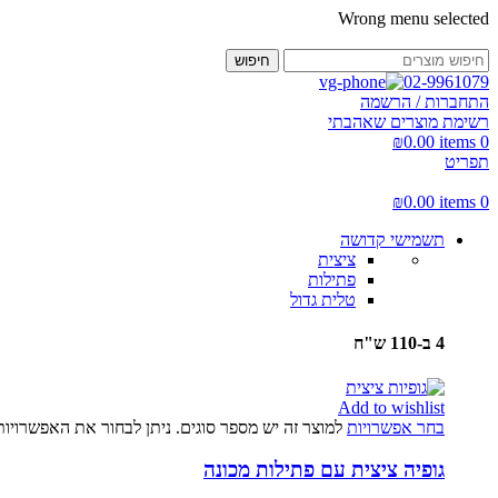
Wrong menu selected
חיפוש
02-9961079
התחברות / הרשמה
רשימת מוצרים שאהבתי
₪
0.00
items
0
תפריט
₪
0.00
items
0
תשמישי קדושה
ציצית
פתילות
טלית גדול
4 ב-110 ש"ח
Add to wishlist
בחר אפשרויות
למוצר זה יש מספר סוגים. ניתן לבחור את האפשרויו
גופיה ציצית עם פתילות מכונה