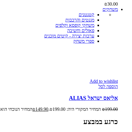
₪
30.00
משחקים
קטנטנים
מגנטים והרכבות
משחקי קופסא וקלפים
פאזלים וחשיבה
ערכות יצירה - קיטים מוכנים
ספרי משחק
Add to wishlist
הוספה לסל
אליאס ישראל ALIAS
199.00
₪
המחיר המקורי היה: ₪199.00.
149.90
₪
המחיר הנוכחי הוא: ₪149.90
כרגע במבצע