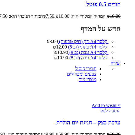
חודים 0.5 פנטל
10.00
₪
המחיר המקורי היה: ₪10.00.
7.50
₪
המחיר הנוכחי הוא: ₪7.50.
חדש על המדף
קלסר A4 דק (תיק טבעות)
8.00
₪
קלסר A4 בינוני (גב 5)
12.00
₪
קלסר A4 עבה (גב 8)
10.90
₪
קלסר A4 עבה (גב 8)
10.90
₪
יצירה
חומרי פיסול
צבעים ומכחולים
מוצרי נייר
Add to wishlist
הוספה לסל
ערכת בצק – חגיגת יום הולדת
59.90
₪
המחיר המקורי היה: ₪59.90.
49.90
₪
המחיר הנוכחי הוא: ₪49.90.