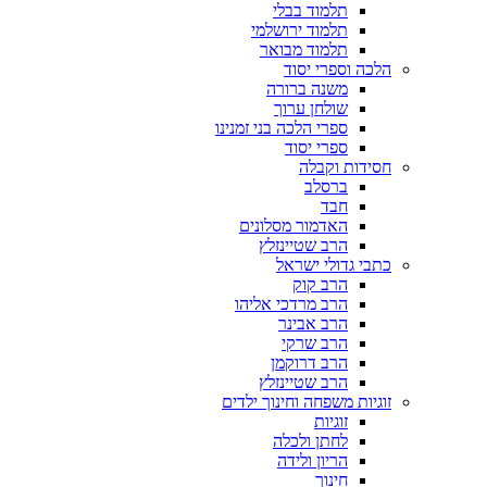
תלמוד בבלי
תלמוד ירושלמי
תלמוד מבואר
הלכה וספרי יסוד
משנה ברורה
שולחן ערוך
ספרי הלכה בני זמנינו
ספרי יסוד
חסידות וקבלה
ברסלב
חבד
האדמור מסלונים
הרב שטיינזלץ
כתבי גדולי ישראל
הרב קוק
הרב מרדכי אליהו
הרב אבינר
הרב שרקי
הרב דרוקמן
הרב שטיינזלץ
זוגיות משפחה וחינוך ילדים
זוגיות
לחתן ולכלה
הריון ולידה
חינוך