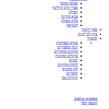
אמונה ומוסר
ספרי הרב קרליבך
תפילה
צבא ומדינה
גלות וגאולה
השראה
ספרי לימוד
ציוד לבי"ס וגן
למשרד
עטים ועפרונות
דבק ומספריים
מחקים ומחדדים
סרגלים ומחוגות
יומנים
לוחות מחיקים
לוח מהנדס
קלסרים
תיקיות גומי
Add to wishlist
הוספה לסל