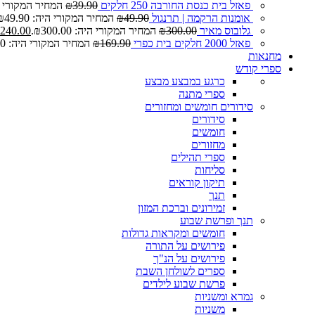
פאזל בית כנסת החורבה 250 חלקים
39.90
₪
המחיר המקורי היה: 0
אומנות הרקמה | תרנגול
49.90
₪
המחיר המקורי היה: ₪49.90.
גלובוס מאיר
300.00
₪
המחיר המקורי היה: ₪300.00.
240.00
פאזל 2000 חלקים בית כפרי
169.90
₪
המחיר המקורי היה: ₪169.90.
מחנאות
ספרי קודש
כרגע במבצע
מבצע
ספרי מתנה
סידורים חומשים ומחזורים
סידורים
חומשים
מחזורים
ספרי תהילים
סליחות
תיקון קוראים
תנך
זמירונים וברכת המזון
תנך ופרשת שבוע
חומשים ומקראות גדולות
פירושים על התורה
פירושים על הנ"ך
ספרים לשולחן השבת
פרשת שבוע לילדים
גמרא ומשניות
משניות