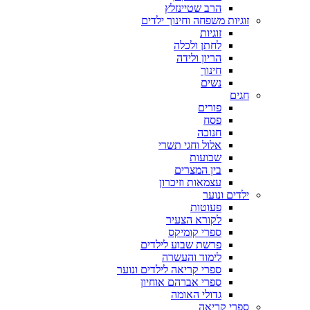
הרב שטיינזלץ
זוגיות משפחה וחינוך ילדים
זוגיות
לחתן ולכלה
הריון ולידה
חינוך
נשים
חגים
פורים
פסח
חנוכה
אלול וחגי תשרי
שבועות
בין המצרים
עצמאות וזיכרון
ילדים ונוער
פעוטות
לקורא הצעיר
ספרי קומיקס
פרשת שבוע לילדים
לימוד והעשרה
ספרי קריאה לילדים ונוער
ספרי אברהם אוחיון
גדולי האומה
ספרי קריאה