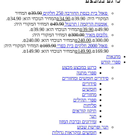
כרגע במבצע
פאזל בית כנסת החורבה 250 חלקים
39.90
₪
המחיר
המקורי היה: ₪39.90.
34.90
₪
המחיר הנוכחי הוא: ₪34.90.
אומנות הרקמה | תרנגול
49.90
₪
המחיר המקורי היה:
₪49.90.
39.90
₪
המחיר הנוכחי הוא: ₪39.90.
גלובוס מאיר
300.00
₪
המחיר המקורי היה:
₪300.00.
240.00
₪
המחיר הנוכחי הוא: ₪240.00.
פאזל 2000 חלקים בית כפרי
169.90
₪
המחיר המקורי היה:
₪169.90.
149.90
₪
המחיר הנוכחי הוא: ₪149.90.
מחנאות
ספרי קודש
כרגע במבצע
מבצע
ספרי מתנה
סידורים חומשים ומחזורים
סידורים
חומשים
מחזורים
ספרי תהילים
סליחות
תיקון קוראים
תנך
זמירונים וברכת המזון
תנך ופרשת שבוע
חומשים ומקראות גדולות