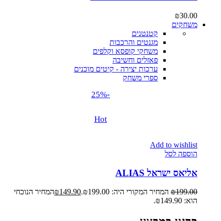
₪
30.00
משחקים
קטנטנים
מגנטים והרכבות
משחקי קופסא וקלפים
פאזלים וחשיבה
ערכות יצירה - קיטים מוכנים
ספרי משחק
-25%
Hot
Add to wishlist
הוספה לסל
אליאס ישראל ALIAS
199.00
₪
המחיר המקורי היה: ₪199.00.
149.90
₪
המחיר הנוכחי
הוא: ₪149.90.