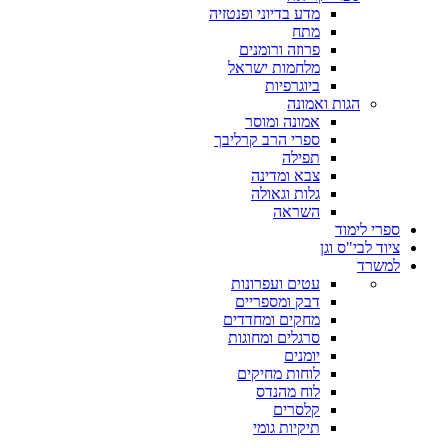
מדע בדיוני ופנטזיה
מתח
פרוזה ורומנים
מלחמות ישראל
ביוגרפיות
הגות ואמונה
אמונה ומוסר
ספרי הרב קרליבך
תפילה
צבא ומדינה
גלות וגאולה
השראה
ספרי לימוד
ציוד לבי"ס וגן
למשרד
עטים ועפרונות
דבק ומספריים
מחקים ומחדדים
סרגלים ומחוגות
יומנים
לוחות מחיקים
לוח מהנדס
קלסרים
תיקיות גומי