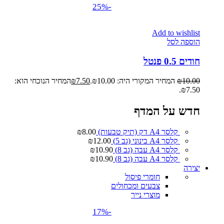
-25%
Add to wishlist
הוספה לסל
חודים 0.5 פנטל
10.00
₪
המחיר המקורי היה: ₪10.00.
7.50
₪
המחיר הנוכחי הוא:
₪7.50.
חדש על המדף
קלסר A4 דק (תיק טבעות)
8.00
₪
קלסר A4 בינוני (גב 5)
12.00
₪
קלסר A4 עבה (גב 8)
10.90
₪
קלסר A4 עבה (גב 8)
10.90
₪
יצירה
חומרי פיסול
צבעים ומכחולים
מוצרי נייר
-17%