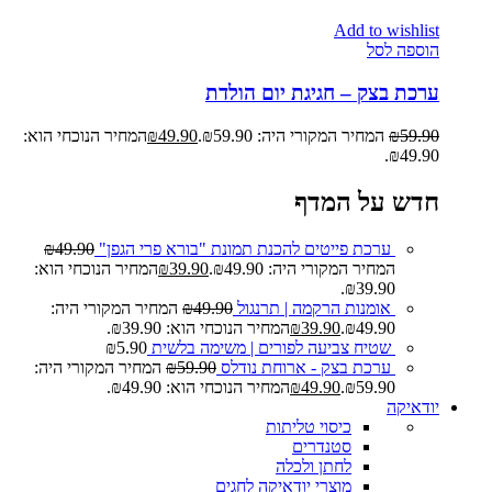
Add to wishlist
הוספה לסל
ערכת בצק – חגיגת יום הולדת
59.90
₪
המחיר המקורי היה: ₪59.90.
49.90
₪
המחיר הנוכחי הוא:
₪49.90.
חדש על המדף
ערכת פייטים להכנת תמונת "בורא פרי הגפן"
49.90
₪
המחיר המקורי היה: ₪49.90.
39.90
₪
המחיר הנוכחי הוא:
₪39.90.
אומנות הרקמה | תרנגול
49.90
₪
המחיר המקורי היה:
₪49.90.
39.90
₪
המחיר הנוכחי הוא: ₪39.90.
שטיח צביעה לפורים | משימה בלשית
5.90
₪
ערכת בצק - ארוחת נודלס
59.90
₪
המחיר המקורי היה:
₪59.90.
49.90
₪
המחיר הנוכחי הוא: ₪49.90.
יודאיקה
כיסוי טליתות
סטנדרים
לחתן ולכלה
מוצרי יודאיקה לחגים