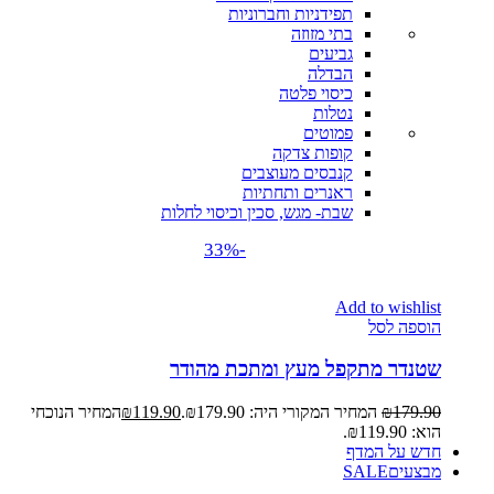
תפידניות וחברוניות
בתי מזוזה
גביעים
הבדלה
כיסוי פלטה
נטלות
פמוטים
קופות צדקה
קנבסים מעוצבים
ראנרים ותחתיות
שבת- מגש, סכין וכיסוי לחלות
-33%
Add to wishlist
הוספה לסל
שטנדר מתקפל מעץ ומתכת מהודר
179.90
₪
המחיר המקורי היה: ₪179.90.
119.90
₪
המחיר הנוכחי
הוא: ₪119.90.
חדש על המדף
מבצעים
SALE