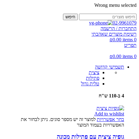
Wrong menu selected
חיפוש
02-9961079
התחברות / הרשמה
רשימת מוצרים שאהבתי
₪
0.00
items
0
תפריט
₪
0.00
items
0
תשמישי קדושה
ציצית
פתילות
טלית גדול
4 ב-110 ש"ח
Add to wishlist
בחר אפשרויות
למוצר זה יש מספר סוגים. ניתן לבחור את
האפשרויות בעמוד המוצר
גופיה ציצית עם פתילות מכונה