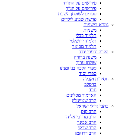
פירושים על התורה
פירושים על הנ"ך
ספרים לשולחן השבת
פרשת שבוע לילדים
גמרא ומשניות
משניות
תלמוד בבלי
תלמוד ירושלמי
תלמוד מבואר
הלכה וספרי יסוד
משנה ברורה
שולחן ערוך
ספרי הלכה בני זמנינו
ספרי יסוד
חסידות וקבלה
ברסלב
חבד
האדמור מסלונים
הרב שטיינזלץ
כתבי גדולי ישראל
הרב קוק
הרב מרדכי אליהו
הרב אבינר
הרב שרקי
הרב דרוקמן