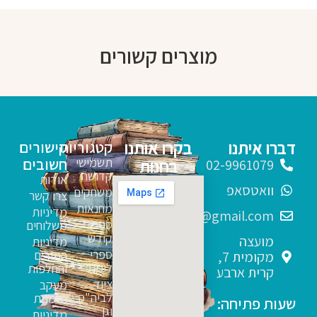
מוצרים קשורים
דברו איתנו
בקרו אותנו
קטגוריות
קישורים
תשמישי
חשובים
בחנות
02-9961079
קדושה
אודות
וואטסאפ
משחקים
צרו קשר
מחנאות
מדיניות
sfarim.k4@gmail.com
ספרי
משלוחים
קודש
מועצה
מדיניות
ספרי
החזרים
מקומית 7,
לימוד
והחלפות
קרית ארבע
ציוד
מעקב
לביה"ס
הזמנות
שעות פתיחה:
וגן
מדיניות