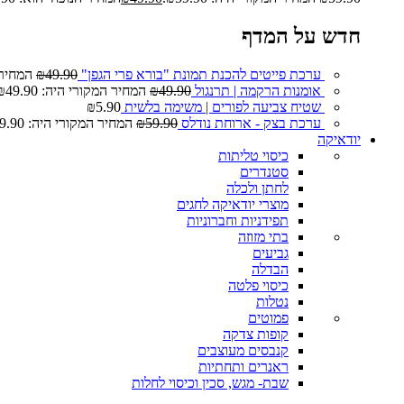
חדש על המדף
ערכת פייטים להכנת תמונת "בורא פרי הגפן"
49.90
₪
המחיר המ
אומנות הרקמה | תרנגול
49.90
₪
המחיר המקורי היה: ₪49.90.
שטיח צביעה לפורים | משימה בלשית
5.90
₪
ערכת בצק - ארוחת נודלס
59.90
₪
המחיר המקורי היה: ₪59.90.
יודאיקה
כיסוי טליתות
סטנדרים
לחתן ולכלה
מוצרי יודאיקה לחגים
תפידניות וחברוניות
בתי מזוזה
גביעים
הבדלה
כיסוי פלטה
נטלות
פמוטים
קופות צדקה
קנבסים מעוצבים
ראנרים ותחתיות
שבת- מגש, סכין וכיסוי לחלות