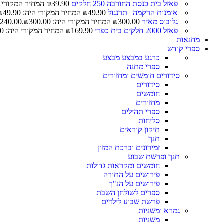
פאזל בית כנסת החורבה 250 חלקים
39.90
₪
המחיר המקורי היה: 0
אומנות הרקמה | תרנגול
49.90
₪
המחיר המקורי היה: ₪49.90.
גלובוס מאיר
300.00
₪
המחיר המקורי היה: ₪300.00.
240.00
פאזל 2000 חלקים בית כפרי
169.90
₪
המחיר המקורי היה: ₪169.90.
מחנאות
ספרי קודש
כרגע במבצע
מבצע
ספרי מתנה
סידורים חומשים ומחזורים
סידורים
חומשים
מחזורים
ספרי תהילים
סליחות
תיקון קוראים
תנך
זמירונים וברכת המזון
תנך ופרשת שבוע
חומשים ומקראות גדולות
פירושים על התורה
פירושים על הנ"ך
ספרים לשולחן השבת
פרשת שבוע לילדים
גמרא ומשניות
משניות