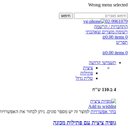
Wrong menu selected
חיפוש
02-9961079
התחברות / הרשמה
רשימת מוצרים שאהבתי
₪
0.00
items
0
תפריט
₪
0.00
items
0
תשמישי קדושה
ציצית
פתילות
טלית גדול
4 ב-110 ש"ח
Add to wishlist
בחר אפשרויות
למוצר זה יש מספר סוגים. ניתן לבחור את האפשרויו
גופיה ציצית עם פתילות מכונה