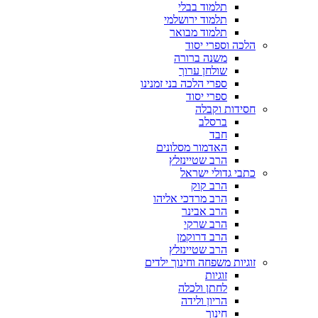
תלמוד בבלי
תלמוד ירושלמי
תלמוד מבואר
הלכה וספרי יסוד
משנה ברורה
שולחן ערוך
ספרי הלכה בני זמנינו
ספרי יסוד
חסידות וקבלה
ברסלב
חבד
האדמור מסלונים
הרב שטיינזלץ
כתבי גדולי ישראל
הרב קוק
הרב מרדכי אליהו
הרב אבינר
הרב שרקי
הרב דרוקמן
הרב שטיינזלץ
זוגיות משפחה וחינוך ילדים
זוגיות
לחתן ולכלה
הריון ולידה
חינוך