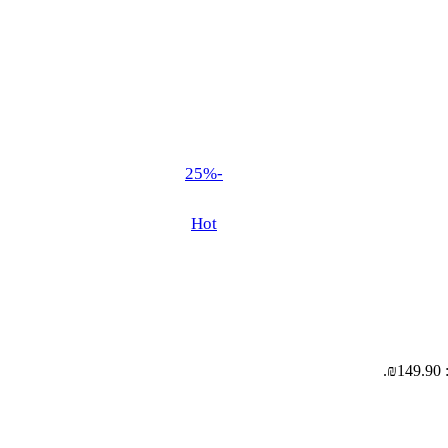
-25%
Hot
.