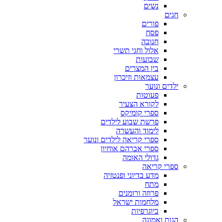
נשים
חגים
פורים
פסח
חנוכה
אלול וחגי תשרי
שבועות
בין המצרים
עצמאות וזיכרון
ילדים ונוער
פעוטות
לקורא הצעיר
ספרי קומיקס
פרשת שבוע לילדים
לימוד והעשרה
ספרי קריאה לילדים ונוער
ספרי אברהם אוחיון
גדולי האומה
ספרי קריאה
מדע בדיוני ופנטזיה
מתח
פרוזה ורומנים
מלחמות ישראל
ביוגרפיות
הגות ואמונה