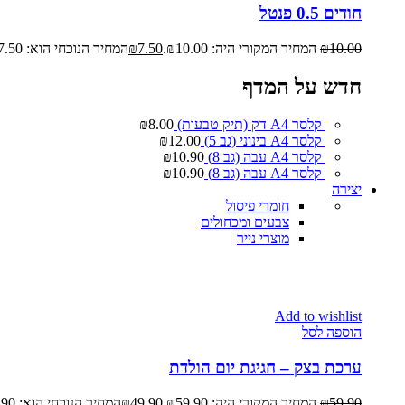
חודים 0.5 פנטל
10.00
₪
המחיר המקורי היה: ₪10.00.
7.50
₪
המחיר הנוכחי הוא: ₪7.50.
חדש על המדף
קלסר A4 דק (תיק טבעות)
8.00
₪
קלסר A4 בינוני (גב 5)
12.00
₪
קלסר A4 עבה (גב 8)
10.90
₪
קלסר A4 עבה (גב 8)
10.90
₪
יצירה
חומרי פיסול
צבעים ומכחולים
מוצרי נייר
Add to wishlist
הוספה לסל
ערכת בצק – חגיגת יום הולדת
59.90
₪
המחיר המקורי היה: ₪59.90.
49.90
₪
המחיר הנוכחי הוא: ₪49.90.