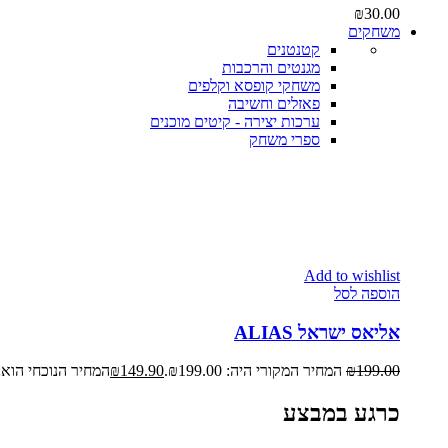
₪
30.00
משחקים
קטנטנים
מגנטים והרכבות
משחקי קופסא וקלפים
פאזלים וחשיבה
ערכות יצירה - קיטים מוכנים
ספרי משחק
Add to wishlist
הוספה לסל
אליאס ישראל ALIAS
199.00
₪
המחיר המקורי היה: ₪199.00.
149.90
₪
המחיר הנוכחי הוא: ₪149.90
כרגע במבצע