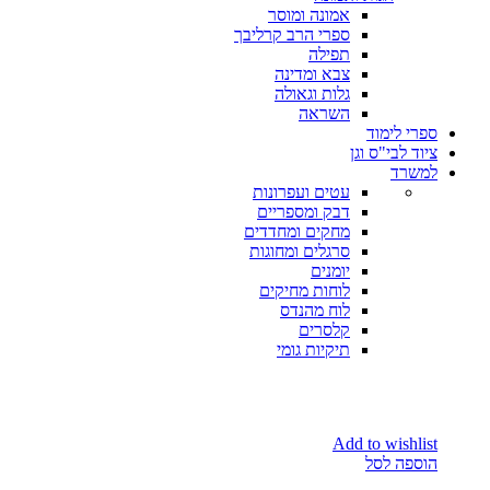
אמונה ומוסר
ספרי הרב קרליבך
תפילה
צבא ומדינה
גלות וגאולה
השראה
ספרי לימוד
ציוד לבי"ס וגן
למשרד
עטים ועפרונות
דבק ומספריים
מחקים ומחדדים
סרגלים ומחוגות
יומנים
לוחות מחיקים
לוח מהנדס
קלסרים
תיקיות גומי
Add to wishlist
הוספה לסל