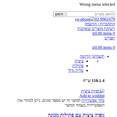
Wrong menu selected
חיפוש
02-9961079
התחברות / הרשמה
רשימת מוצרים שאהבתי
₪
0.00
items
0
תפריט
₪
0.00
items
0
תשמישי קדושה
ציצית
פתילות
טלית גדול
4 ב-110 ש"ח
Add to wishlist
בחר אפשרויות
למוצר זה יש מספר סוגים. ניתן לבחור את
האפשרויות בעמוד המוצר
גופיה ציצית עם פתילות מכונה