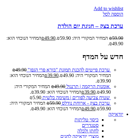
Add to wishlist
הוספה לסל
ערכת בצק – חגיגת יום הולדת
59.90
₪
המחיר המקורי היה: ₪59.90.
49.90
₪
המחיר הנוכחי הוא:
₪49.90.
חדש על המדף
ערכת פייטים להכנת תמונת "בורא פרי הגפן"
49.90
₪
המחיר המקורי היה: ₪49.90.
39.90
₪
המחיר הנוכחי הוא:
₪39.90.
אומנות הרקמה | תרנגול
49.90
₪
המחיר המקורי היה:
₪49.90.
39.90
₪
המחיר הנוכחי הוא: ₪39.90.
שטיח צביעה לפורים | משימה בלשית
5.90
₪
ערכת בצק - ארוחת נודלס
59.90
₪
המחיר המקורי היה:
₪59.90.
49.90
₪
המחיר הנוכחי הוא: ₪49.90.
יודאיקה
כיסוי טליתות
סטנדרים
לחתן ולכלה
מוצרי יודאיקה לחגים