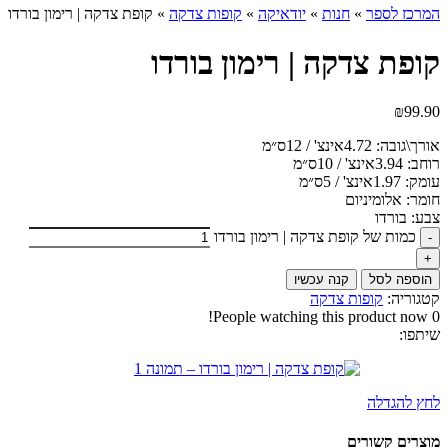
המרכז לספר
»
חנות
»
יודאיקה
»
קופות צדקה
»
קופת צדקה | רימון בורדו
קופת צדקה | רימון בורדו
₪
99.90
אורך\גובה:
4.72אינצ' / 12ס״מ
רוחב:
3.94אינצ' / 10ס״מ
עומק:
1.97אינצ' / 5ס״מ
חומר:
אלומיניום
צבע:
בורדו
כמות של קופת צדקה | רימון בורדו
הוספה לסל
קנה עכשיו
קטגוריה:
קופות צדקה
People watching this product now!
0
שיתפו:
לחץ להגדלה
מוצרים קשורים