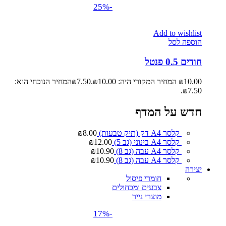
-25%
Add to wishlist
הוספה לסל
חודים 0.5 פנטל
10.00
₪
המחיר המקורי היה: ₪10.00.
7.50
₪
המחיר הנוכחי הוא:
₪7.50.
חדש על המדף
קלסר A4 דק (תיק טבעות)
8.00
₪
קלסר A4 בינוני (גב 5)
12.00
₪
קלסר A4 עבה (גב 8)
10.90
₪
קלסר A4 עבה (גב 8)
10.90
₪
יצירה
חומרי פיסול
צבעים ומכחולים
מוצרי נייר
-17%