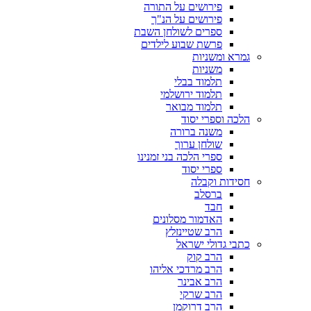
פירושים על התורה
פירושים על הנ"ך
ספרים לשולחן השבת
פרשת שבוע לילדים
גמרא ומשניות
משניות
תלמוד בבלי
תלמוד ירושלמי
תלמוד מבואר
הלכה וספרי יסוד
משנה ברורה
שולחן ערוך
ספרי הלכה בני זמנינו
ספרי יסוד
חסידות וקבלה
ברסלב
חבד
האדמור מסלונים
הרב שטיינזלץ
כתבי גדולי ישראל
הרב קוק
הרב מרדכי אליהו
הרב אבינר
הרב שרקי
הרב דרוקמן