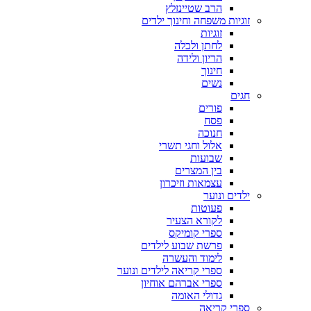
הרב שטיינזלץ
זוגיות משפחה וחינוך ילדים
זוגיות
לחתן ולכלה
הריון ולידה
חינוך
נשים
חגים
פורים
פסח
חנוכה
אלול וחגי תשרי
שבועות
בין המצרים
עצמאות וזיכרון
ילדים ונוער
פעוטות
לקורא הצעיר
ספרי קומיקס
פרשת שבוע לילדים
לימוד והעשרה
ספרי קריאה לילדים ונוער
ספרי אברהם אוחיון
גדולי האומה
ספרי קריאה