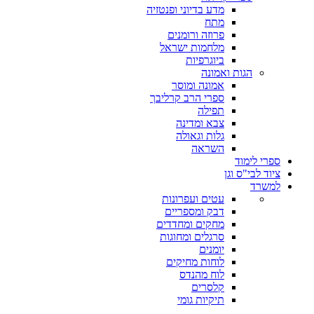
מדע בדיוני ופנטזיה
מתח
פרוזה ורומנים
מלחמות ישראל
ביוגרפיות
הגות ואמונה
אמונה ומוסר
ספרי הרב קרליבך
תפילה
צבא ומדינה
גלות וגאולה
השראה
ספרי לימוד
ציוד לבי"ס וגן
למשרד
עטים ועפרונות
דבק ומספריים
מחקים ומחדדים
סרגלים ומחוגות
יומנים
לוחות מחיקים
לוח מהנדס
קלסרים
תיקיות גומי