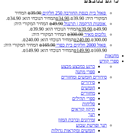
כרגע במבצע
פאזל בית כנסת החורבה 250 חלקים
39.90
₪
המחיר
המקורי היה: ₪39.90.
34.90
₪
המחיר הנוכחי הוא: ₪34.90.
אומנות הרקמה | תרנגול
49.90
₪
המחיר המקורי היה:
₪49.90.
39.90
₪
המחיר הנוכחי הוא: ₪39.90.
גלובוס מאיר
300.00
₪
המחיר המקורי היה:
₪300.00.
240.00
₪
המחיר הנוכחי הוא: ₪240.00.
פאזל 2000 חלקים בית כפרי
169.90
₪
המחיר המקורי היה:
₪169.90.
149.90
₪
המחיר הנוכחי הוא: ₪149.90.
מחנאות
ספרי קודש
כרגע במבצע
מבצע
ספרי מתנה
סידורים חומשים ומחזורים
סידורים
חומשים
מחזורים
ספרי תהילים
סליחות
תיקון קוראים
תנך
זמירונים וברכת המזון
תנך ופרשת שבוע
חומשים ומקראות גדולות