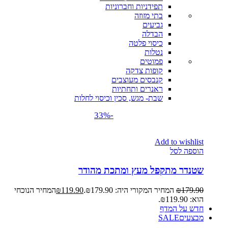
תפידניות וחברוניות
בתי מזוזה
גביעים
הבדלה
כיסוי פלטה
נטלות
פמוטים
קופות צדקה
קנבסים מעוצבים
ראנרים ותחתיות
שבת- מגש, סכין וכיסוי לחלות
-33%
Add to wishlist
הוספה לסל
שטנדר מתקפל מעץ ומתכת מהודר
179.90
₪
המחיר המקורי היה: ₪179.90.
119.90
₪
המחיר הנוכחי
הוא: ₪119.90.
חדש על המדף
מבצעים
SALE