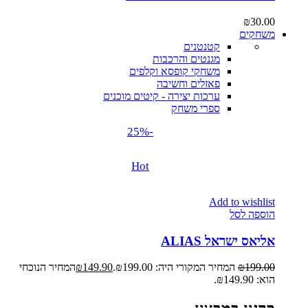
₪
30.00
משחקים
קטנטנים
מגנטים והרכבות
משחקי קופסא וקלפים
פאזלים וחשיבה
ערכות יצירה - קיטים מוכנים
ספרי משחק
-25%
Hot
Add to wishlist
הוספה לסל
אליאס ישראל ALIAS
199.00
₪
המחיר המקורי היה: ₪199.00.
149.90
₪
המחיר הנוכחי
הוא: ₪149.90.