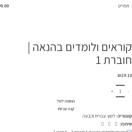
תפריט
0.00
₪
המרכז לספר
»
חנות
»
ספרי לימוד
»
ספרי לימוד לפי מקצועות
»
לשון- עברית
והבעה
»
קוראים ולומדים בהנאה | חוברת 1
קוראים ולומדים בהנאה |
חוברת 1
₪
29.10
הוספה לסל
קנה עכשיו
קטגוריה:
לשון- עברית והבעה
שיתפו: