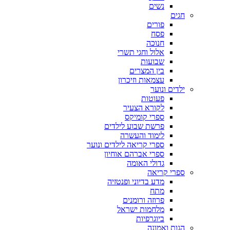
נשים
חגים
פורים
פסח
חנוכה
אלול וחגי תשרי
שבועות
בין המצרים
עצמאות וזיכרון
ילדים ונוער
פעוטות
לקורא הצעיר
ספרי קומיקס
פרשת שבוע לילדים
לימוד והעשרה
ספרי קריאה לילדים ונוער
ספרי אברהם אוחיון
גדולי האומה
ספרי קריאה
מדע בדיוני ופנטזיה
מתח
פרוזה ורומנים
מלחמות ישראל
ביוגרפיות
הגות ואמונה