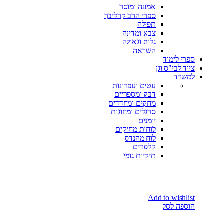
אמונה ומוסר
ספרי הרב קרליבך
תפילה
צבא ומדינה
גלות וגאולה
השראה
ספרי לימוד
ציוד לבי"ס וגן
למשרד
עטים ועפרונות
דבק ומספריים
מחקים ומחדדים
סרגלים ומחוגות
יומנים
לוחות מחיקים
לוח מהנדס
קלסרים
תיקיות גומי
Add to wishlist
הוספה לסל