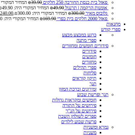
פאזל בית כנסת החורבה 250 חלקים
39.90
₪
המחיר המקורי היה: 0
אומנות הרקמה | תרנגול
49.90
₪
המחיר המקורי היה: ₪49.90.
גלובוס מאיר
300.00
₪
המחיר המקורי היה: ₪300.00.
240.00
פאזל 2000 חלקים בית כפרי
169.90
₪
המחיר המקורי היה: ₪169.90.
מחנאות
ספרי קודש
כרגע במבצע
מבצע
ספרי מתנה
סידורים חומשים ומחזורים
סידורים
חומשים
מחזורים
ספרי תהילים
סליחות
תיקון קוראים
תנך
זמירונים וברכת המזון
תנך ופרשת שבוע
חומשים ומקראות גדולות
פירושים על התורה
פירושים על הנ"ך
ספרים לשולחן השבת
פרשת שבוע לילדים
גמרא ומשניות
משניות