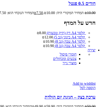
חודים 0.5 פנטל
10.00
₪
המחיר המקורי היה: ₪10.00.
7.50
₪
המחיר הנוכחי הוא: ₪7.50.
חדש על המדף
קלסר A4 דק (תיק טבעות)
8.00
₪
קלסר A4 בינוני (גב 5)
12.00
₪
קלסר A4 עבה (גב 8)
10.90
₪
קלסר A4 עבה (גב 8)
10.90
₪
יצירה
חומרי פיסול
צבעים ומכחולים
מוצרי נייר
Add to wishlist
הוספה לסל
ערכת בצק – חגיגת יום הולדת
59.90
₪
המחיר המקורי היה: ₪59.90.
49.90
₪
המחיר הנוכחי הוא: ₪49.90.