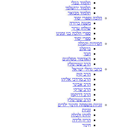
תלמוד בבלי
תלמוד ירושלמי
תלמוד מבואר
הלכה וספרי יסוד
משנה ברורה
שולחן ערוך
ספרי הלכה בני זמנינו
ספרי יסוד
חסידות וקבלה
ברסלב
חבד
האדמור מסלונים
הרב שטיינזלץ
כתבי גדולי ישראל
הרב קוק
הרב מרדכי אליהו
הרב אבינר
הרב שרקי
הרב דרוקמן
הרב שטיינזלץ
זוגיות משפחה וחינוך ילדים
זוגיות
לחתן ולכלה
הריון ולידה
חינוך