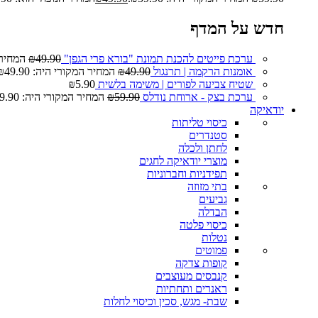
חדש על המדף
ערכת פייטים להכנת תמונת "בורא פרי הגפן"
49.90
₪
המחיר המ
אומנות הרקמה | תרנגול
49.90
₪
המחיר המקורי היה: ₪49.90.
שטיח צביעה לפורים | משימה בלשית
5.90
₪
ערכת בצק - ארוחת נודלס
59.90
₪
המחיר המקורי היה: ₪59.90.
יודאיקה
כיסוי טליתות
סטנדרים
לחתן ולכלה
מוצרי יודאיקה לחגים
תפידניות וחברוניות
בתי מזוזה
גביעים
הבדלה
כיסוי פלטה
נטלות
פמוטים
קופות צדקה
קנבסים מעוצבים
ראנרים ותחתיות
שבת- מגש, סכין וכיסוי לחלות