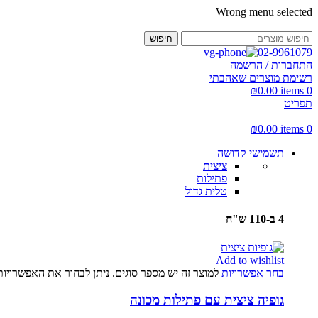
Wrong menu selected
חיפוש
02-9961079
התחברות / הרשמה
רשימת מוצרים שאהבתי
₪
0.00
items
0
תפריט
₪
0.00
items
0
תשמישי קדושה
ציצית
פתילות
טלית גדול
4 ב-110 ש"ח
Add to wishlist
בחר אפשרויות
למוצר זה יש מספר סוגים. ניתן לבחור את האפשרויו
גופיה ציצית עם פתילות מכונה