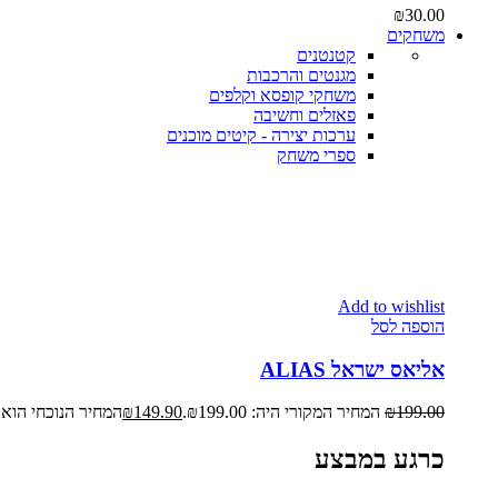
₪
30.00
משחקים
קטנטנים
מגנטים והרכבות
משחקי קופסא וקלפים
פאזלים וחשיבה
ערכות יצירה - קיטים מוכנים
ספרי משחק
Add to wishlist
הוספה לסל
אליאס ישראל ALIAS
199.00
₪
המחיר המקורי היה: ₪199.00.
149.90
₪
המחיר הנוכחי הוא: ₪149.90
כרגע במבצע