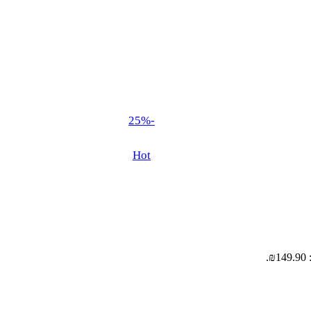
-25%
Hot
.