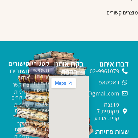
מוצרים קשורים
דברו איתנו
בקרו אותנו
קטגוריות
קישורים
תשמישי
חשובים
בחנות
02-9961079
קדושה
אודות
וואטסאפ
משחקים
צרו קשר
מחנאות
מדיניות
sfarim.k4@gmail.com
ספרי
משלוחים
קודש
מועצה
מדיניות
ספרי
החזרים
מקומית 7,
לימוד
והחלפות
קרית ארבע
ציוד
מעקב
לביה"ס
הזמנות
שעות פתיחה:
וגן
מדיניות