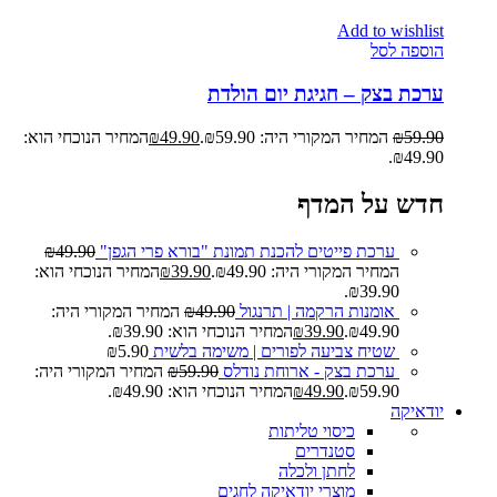
Add to wishlist
הוספה לסל
ערכת בצק – חגיגת יום הולדת
59.90
₪
המחיר המקורי היה: ₪59.90.
49.90
₪
המחיר הנוכחי הוא:
₪49.90.
חדש על המדף
ערכת פייטים להכנת תמונת "בורא פרי הגפן"
49.90
₪
המחיר המקורי היה: ₪49.90.
39.90
₪
המחיר הנוכחי הוא:
₪39.90.
אומנות הרקמה | תרנגול
49.90
₪
המחיר המקורי היה:
₪49.90.
39.90
₪
המחיר הנוכחי הוא: ₪39.90.
שטיח צביעה לפורים | משימה בלשית
5.90
₪
ערכת בצק - ארוחת נודלס
59.90
₪
המחיר המקורי היה:
₪59.90.
49.90
₪
המחיר הנוכחי הוא: ₪49.90.
יודאיקה
כיסוי טליתות
סטנדרים
לחתן ולכלה
מוצרי יודאיקה לחגים