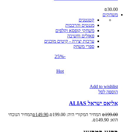
₪
30.00
משחקים
קטנטנים
מגנטים והרכבות
משחקי קופסא וקלפים
פאזלים וחשיבה
ערכות יצירה - קיטים מוכנים
ספרי משחק
-25%
Hot
Add to wishlist
הוספה לסל
אליאס ישראל ALIAS
199.00
₪
המחיר המקורי היה: ₪199.00.
149.90
₪
המחיר הנוכחי
הוא: ₪149.90.