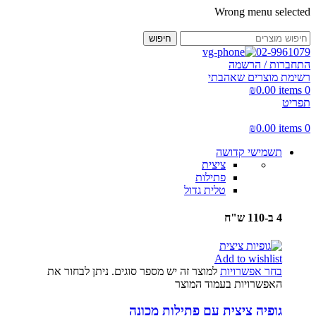
Wrong menu selected
חיפוש
02-9961079
התחברות / הרשמה
רשימת מוצרים שאהבתי
₪
0.00
items
0
תפריט
₪
0.00
items
0
תשמישי קדושה
ציצית
פתילות
טלית גדול
4 ב-110 ש"ח
Add to wishlist
בחר אפשרויות
למוצר זה יש מספר סוגים. ניתן לבחור את
האפשרויות בעמוד המוצר
גופיה ציצית עם פתילות מכונה