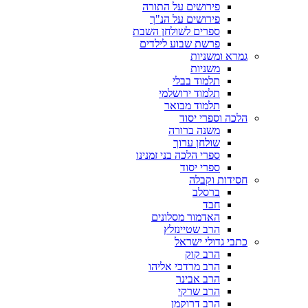
פירושים על התורה
פירושים על הנ"ך
ספרים לשולחן השבת
פרשת שבוע לילדים
גמרא ומשניות
משניות
תלמוד בבלי
תלמוד ירושלמי
תלמוד מבואר
הלכה וספרי יסוד
משנה ברורה
שולחן ערוך
ספרי הלכה בני זמנינו
ספרי יסוד
חסידות וקבלה
ברסלב
חבד
האדמור מסלונים
הרב שטיינזלץ
כתבי גדולי ישראל
הרב קוק
הרב מרדכי אליהו
הרב אבינר
הרב שרקי
הרב דרוקמן