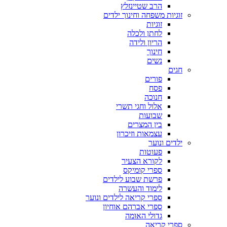
הרב שטיינזלץ
זוגיות משפחה וחינוך ילדים
זוגיות
לחתן ולכלה
הריון ולידה
חינוך
נשים
חגים
פורים
פסח
חנוכה
אלול וחגי תשרי
שבועות
בין המצרים
עצמאות וזיכרון
ילדים ונוער
פעוטות
לקורא הצעיר
ספרי קומיקס
פרשת שבוע לילדים
לימוד והעשרה
ספרי קריאה לילדים ונוער
ספרי אברהם אוחיון
גדולי האומה
ספרי קריאה