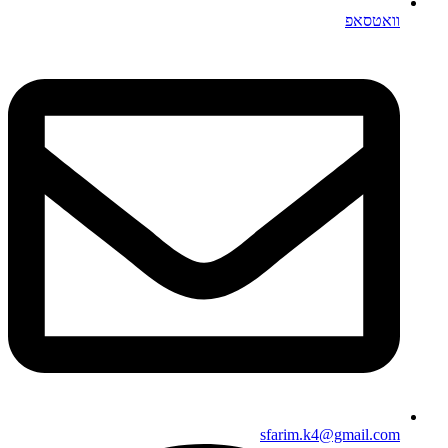
וואטסאפ
sfarim.k4@gmail.com