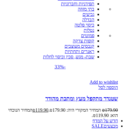
תפידניות וחברוניות
בתי מזוזה
גביעים
הבדלה
כיסוי פלטה
נטלות
פמוטים
קופות צדקה
קנבסים מעוצבים
ראנרים ותחתיות
שבת- מגש, סכין וכיסוי לחלות
-33%
Add to wishlist
הוספה לסל
שטנדר מתקפל מעץ ומתכת מהודר
179.90
₪
המחיר המקורי היה: ₪179.90.
119.90
₪
המחיר הנוכחי
הוא: ₪119.90.
חדש על המדף
מבצעים
SALE