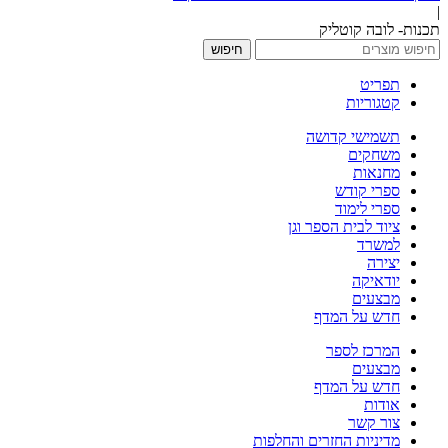
|
תכנות- לובה קוטליק
חיפוש
תפריט
קטגוריות
תשמישי קדושה
משחקים
מחנאות
ספרי קודש
ספרי לימוד
ציוד לבית הספר וגן
למשרד
יצירה
יודאיקה
מבצעים
חדש על המדף
המרכז לספר
מבצעים
חדש על המדף
אודות
צור קשר
מדיניות החזרים והחלפות