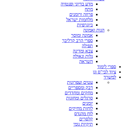
מדע בדיוני ופנטזיה
מתח
פרוזה ורומנים
מלחמות ישראל
ביוגרפיות
הגות ואמונה
אמונה ומוסר
ספרי הרב קרליבך
תפילה
צבא ומדינה
גלות וגאולה
השראה
ספרי לימוד
ציוד לבי"ס וגן
למשרד
עטים ועפרונות
דבק ומספריים
מחקים ומחדדים
סרגלים ומחוגות
יומנים
לוחות מחיקים
לוח מהנדס
קלסרים
תיקיות גומי