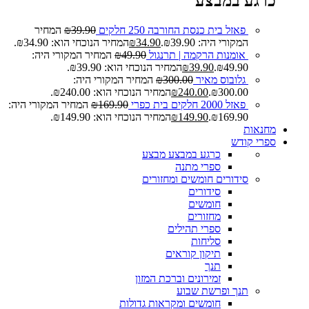
כרגע במבצע
פאזל בית כנסת החורבה 250 חלקים
39.90
₪
המחיר
המקורי היה: ₪39.90.
34.90
₪
המחיר הנוכחי הוא: ₪34.90.
אומנות הרקמה | תרנגול
49.90
₪
המחיר המקורי היה:
₪49.90.
39.90
₪
המחיר הנוכחי הוא: ₪39.90.
גלובוס מאיר
300.00
₪
המחיר המקורי היה:
₪300.00.
240.00
₪
המחיר הנוכחי הוא: ₪240.00.
פאזל 2000 חלקים בית כפרי
169.90
₪
המחיר המקורי היה:
₪169.90.
149.90
₪
המחיר הנוכחי הוא: ₪149.90.
מחנאות
ספרי קודש
כרגע במבצע
מבצע
ספרי מתנה
סידורים חומשים ומחזורים
סידורים
חומשים
מחזורים
ספרי תהילים
סליחות
תיקון קוראים
תנך
זמירונים וברכת המזון
תנך ופרשת שבוע
חומשים ומקראות גדולות