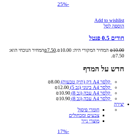
-25%
Add to wishlist
הוספה לסל
חודים 0.5 פנטל
10.00
₪
המחיר המקורי היה: ₪10.00.
7.50
₪
המחיר הנוכחי הוא:
₪7.50.
חדש על המדף
קלסר A4 דק (תיק טבעות)
8.00
₪
קלסר A4 בינוני (גב 5)
12.00
₪
קלסר A4 עבה (גב 8)
10.90
₪
קלסר A4 עבה (גב 8)
10.90
₪
יצירה
חומרי פיסול
צבעים ומכחולים
מוצרי נייר
-17%