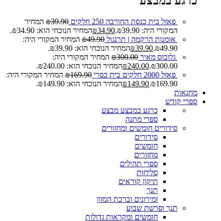
כרגע במבצע
פאזל בית כנסת החורבה 250 חלקים
39.90
₪
המחיר
המקורי היה: ₪39.90.
34.90
₪
המחיר הנוכחי הוא: ₪34.90.
אומנות הרקמה | תרנגול
49.90
₪
המחיר המקורי היה:
₪49.90.
39.90
₪
המחיר הנוכחי הוא: ₪39.90.
גלובוס מאיר
300.00
₪
המחיר המקורי היה:
₪300.00.
240.00
₪
המחיר הנוכחי הוא: ₪240.00.
פאזל 2000 חלקים בית כפרי
169.90
₪
המחיר המקורי היה:
₪169.90.
149.90
₪
המחיר הנוכחי הוא: ₪149.90.
מחנאות
ספרי קודש
כרגע במבצע
מבצע
ספרי מתנה
סידורים חומשים ומחזורים
סידורים
חומשים
מחזורים
ספרי תהילים
סליחות
תיקון קוראים
תנך
זמירונים וברכת המזון
תנך ופרשת שבוע
חומשים ומקראות גדולות