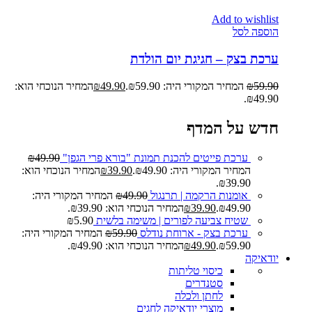
Add to wishlist
הוספה לסל
ערכת בצק – חגיגת יום הולדת
59.90
₪
המחיר המקורי היה: ₪59.90.
49.90
₪
המחיר הנוכחי הוא:
₪49.90.
חדש על המדף
ערכת פייטים להכנת תמונת "בורא פרי הגפן"
49.90
₪
המחיר המקורי היה: ₪49.90.
39.90
₪
המחיר הנוכחי הוא:
₪39.90.
אומנות הרקמה | תרנגול
49.90
₪
המחיר המקורי היה:
₪49.90.
39.90
₪
המחיר הנוכחי הוא: ₪39.90.
שטיח צביעה לפורים | משימה בלשית
5.90
₪
ערכת בצק - ארוחת נודלס
59.90
₪
המחיר המקורי היה:
₪59.90.
49.90
₪
המחיר הנוכחי הוא: ₪49.90.
יודאיקה
כיסוי טליתות
סטנדרים
לחתן ולכלה
מוצרי יודאיקה לחגים