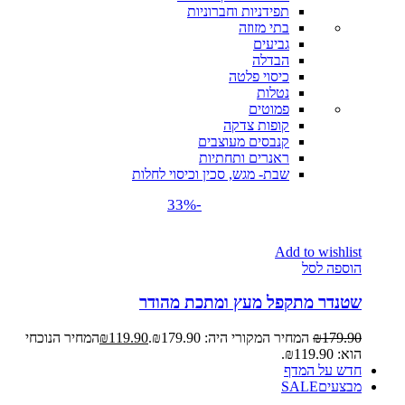
תפידניות וחברוניות
בתי מזוזה
גביעים
הבדלה
כיסוי פלטה
נטלות
פמוטים
קופות צדקה
קנבסים מעוצבים
ראנרים ותחתיות
שבת- מגש, סכין וכיסוי לחלות
-33%
Add to wishlist
הוספה לסל
שטנדר מתקפל מעץ ומתכת מהודר
179.90
₪
המחיר המקורי היה: ₪179.90.
119.90
₪
המחיר הנוכחי
הוא: ₪119.90.
חדש על המדף
מבצעים
SALE