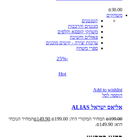
₪
30.00
משחקים
קטנטנים
מגנטים והרכבות
משחקי קופסא וקלפים
פאזלים וחשיבה
ערכות יצירה - קיטים מוכנים
ספרי משחק
-25%
Hot
Add to wishlist
הוספה לסל
אליאס ישראל ALIAS
199.00
₪
המחיר המקורי היה: ₪199.00.
149.90
₪
המחיר הנוכחי
הוא: ₪149.90.