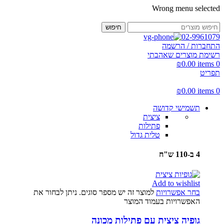
Wrong menu selected
חיפוש
02-9961079
התחברות / הרשמה
רשימת מוצרים שאהבתי
₪
0.00
items
0
תפריט
₪
0.00
items
0
תשמישי קדושה
ציצית
פתילות
טלית גדול
4 ב-110 ש"ח
Add to wishlist
בחר אפשרויות
למוצר זה יש מספר סוגים. ניתן לבחור את
האפשרויות בעמוד המוצר
גופיה ציצית עם פתילות מכונה