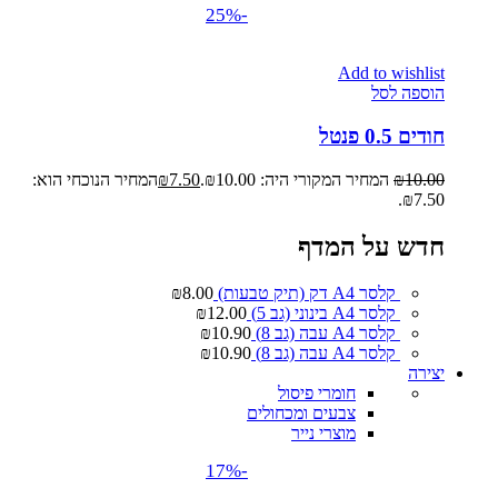
-25%
Add to wishlist
הוספה לסל
חודים 0.5 פנטל
10.00
₪
המחיר המקורי היה: ₪10.00.
7.50
₪
המחיר הנוכחי הוא:
₪7.50.
חדש על המדף
קלסר A4 דק (תיק טבעות)
8.00
₪
קלסר A4 בינוני (גב 5)
12.00
₪
קלסר A4 עבה (גב 8)
10.90
₪
קלסר A4 עבה (גב 8)
10.90
₪
יצירה
חומרי פיסול
צבעים ומכחולים
מוצרי נייר
-17%