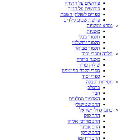
פירושים על התורה
פירושים על הנ"ך
ספרים לשולחן השבת
פרשת שבוע לילדים
גמרא ומשניות
משניות
תלמוד בבלי
תלמוד ירושלמי
תלמוד מבואר
הלכה וספרי יסוד
משנה ברורה
שולחן ערוך
ספרי הלכה בני זמנינו
ספרי יסוד
חסידות וקבלה
ברסלב
חבד
האדמור מסלונים
הרב שטיינזלץ
כתבי גדולי ישראל
הרב קוק
הרב מרדכי אליהו
הרב אבינר
הרב שרקי
הרב דרוקמן