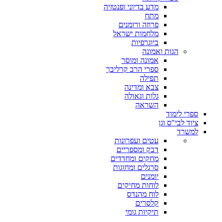
מדע בדיוני ופנטזיה
מתח
פרוזה ורומנים
מלחמות ישראל
ביוגרפיות
הגות ואמונה
אמונה ומוסר
ספרי הרב קרליבך
תפילה
צבא ומדינה
גלות וגאולה
השראה
ספרי לימוד
ציוד לבי"ס וגן
למשרד
עטים ועפרונות
דבק ומספריים
מחקים ומחדדים
סרגלים ומחוגות
יומנים
לוחות מחיקים
לוח מהנדס
קלסרים
תיקיות גומי