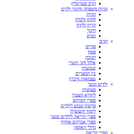
הרב שטיינזלץ
זוגיות משפחה וחינוך ילדים
זוגיות
לחתן ולכלה
הריון ולידה
חינוך
נשים
חגים
פורים
פסח
חנוכה
אלול וחגי תשרי
שבועות
בין המצרים
עצמאות וזיכרון
ילדים ונוער
פעוטות
לקורא הצעיר
ספרי קומיקס
פרשת שבוע לילדים
לימוד והעשרה
ספרי קריאה לילדים ונוער
ספרי אברהם אוחיון
גדולי האומה
ספרי קריאה