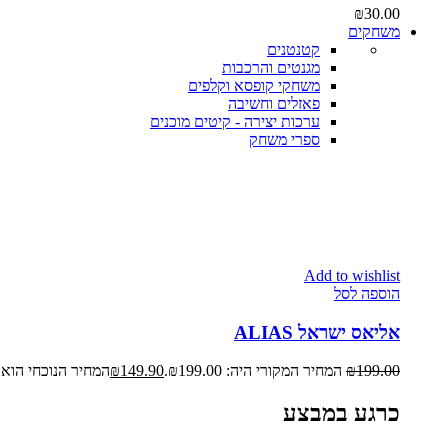
₪
30.00
משחקים
קטנטנים
מגנטים והרכבות
משחקי קופסא וקלפים
פאזלים וחשיבה
ערכות יצירה - קיטים מוכנים
ספרי משחק
Add to wishlist
הוספה לסל
אליאס ישראל ALIAS
199.00
₪
המחיר המקורי היה: ₪199.00.
149.90
₪
המחיר הנוכחי הוא: ₪149.90
כרגע במבצע