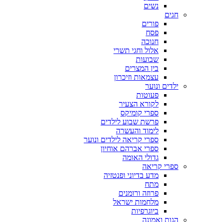
נשים
חגים
פורים
פסח
חנוכה
אלול וחגי תשרי
שבועות
בין המצרים
עצמאות וזיכרון
ילדים ונוער
פעוטות
לקורא הצעיר
ספרי קומיקס
פרשת שבוע לילדים
לימוד והעשרה
ספרי קריאה לילדים ונוער
ספרי אברהם אוחיון
גדולי האומה
ספרי קריאה
מדע בדיוני ופנטזיה
מתח
פרוזה ורומנים
מלחמות ישראל
ביוגרפיות
הגות ואמונה