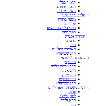
תלמוד בבלי
תלמוד ירושלמי
תלמוד מבואר
הלכה וספרי יסוד
משנה ברורה
שולחן ערוך
ספרי הלכה בני זמנינו
ספרי יסוד
חסידות וקבלה
ברסלב
חבד
האדמור מסלונים
הרב שטיינזלץ
כתבי גדולי ישראל
הרב קוק
הרב מרדכי אליהו
הרב אבינר
הרב שרקי
הרב דרוקמן
הרב שטיינזלץ
זוגיות משפחה וחינוך ילדים
זוגיות
לחתן ולכלה
הריון ולידה
חינוך