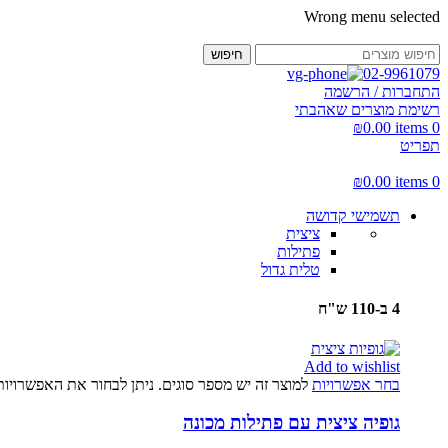
Wrong menu selected
חיפוש
02-9961079
התחברות / הרשמה
רשימת מוצרים שאהבתי
₪
0.00
items
0
תפריט
₪
0.00
items
0
תשמישי קדושה
ציצית
פתילות
טלית גדול
4 ב-110 ש"ח
Add to wishlist
בחר אפשרויות
למוצר זה יש מספר סוגים. ניתן לבחור את האפשרויו
גופיה ציצית עם פתילות מכונה