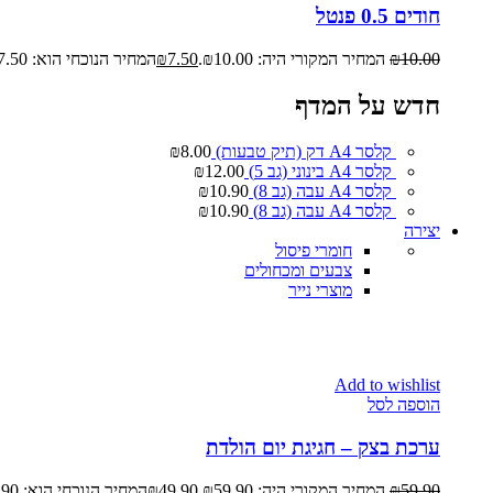
חודים 0.5 פנטל
10.00
₪
המחיר המקורי היה: ₪10.00.
7.50
₪
המחיר הנוכחי הוא: ₪7.50.
חדש על המדף
קלסר A4 דק (תיק טבעות)
8.00
₪
קלסר A4 בינוני (גב 5)
12.00
₪
קלסר A4 עבה (גב 8)
10.90
₪
קלסר A4 עבה (גב 8)
10.90
₪
יצירה
חומרי פיסול
צבעים ומכחולים
מוצרי נייר
Add to wishlist
הוספה לסל
ערכת בצק – חגיגת יום הולדת
59.90
₪
המחיר המקורי היה: ₪59.90.
49.90
₪
המחיר הנוכחי הוא: ₪49.90.