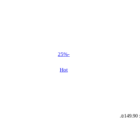
-25%
Hot
.