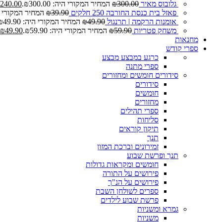
גלובוס מאיר
300.00
₪
המחיר המקורי היה: ₪300.00.
240.00
פאזל בית כנסת החורבה 250 חלקים
39.90
₪
המחיר המקורי היה: 0
אומנות הרקמה | תרנגול
49.90
₪
המחיר המקורי היה: ₪49.90.
משחק פטריות
59.90
₪
המחיר המקורי היה: ₪59.90.
49.90
₪
מחנאות
ספרי קודש
כרגע במבצע
מבצע
ספרי מתנה
סידורים חומשים ומחזורים
סידורים
חומשים
מחזורים
ספרי תהילים
סליחות
תיקון קוראים
תנך
זמירונים וברכת המזון
תנך ופרשת שבוע
חומשים ומקראות גדולות
פירושים על התורה
פירושים על הנ"ך
ספרים לשולחן השבת
פרשת שבוע לילדים
גמרא ומשניות
משניות