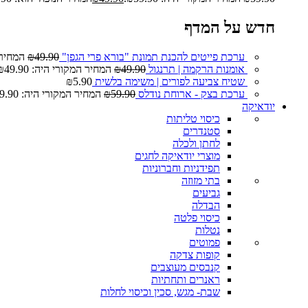
חדש על המדף
ערכת פייטים להכנת תמונת "בורא פרי הגפן"
49.90
₪
המחיר המ
אומנות הרקמה | תרנגול
49.90
₪
המחיר המקורי היה: ₪49.90.
שטיח צביעה לפורים | משימה בלשית
5.90
₪
ערכת בצק - ארוחת נודלס
59.90
₪
המחיר המקורי היה: ₪59.90.
יודאיקה
כיסוי טליתות
סטנדרים
לחתן ולכלה
מוצרי יודאיקה לחגים
תפידניות וחברוניות
בתי מזוזה
גביעים
הבדלה
כיסוי פלטה
נטלות
פמוטים
קופות צדקה
קנבסים מעוצבים
ראנרים ותחתיות
שבת- מגש, סכין וכיסוי לחלות