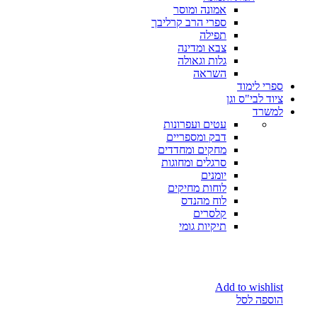
אמונה ומוסר
ספרי הרב קרליבך
תפילה
צבא ומדינה
גלות וגאולה
השראה
ספרי לימוד
ציוד לבי"ס וגן
למשרד
עטים ועפרונות
דבק ומספריים
מחקים ומחדדים
סרגלים ומחוגות
יומנים
לוחות מחיקים
לוח מהנדס
קלסרים
תיקיות גומי
Add to wishlist
הוספה לסל