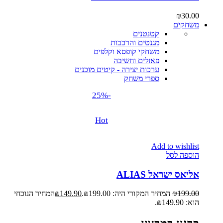
₪
30.00
משחקים
קטנטנים
מגנטים והרכבות
משחקי קופסא וקלפים
פאזלים וחשיבה
ערכות יצירה - קיטים מוכנים
ספרי משחק
-25%
Hot
Add to wishlist
הוספה לסל
אליאס ישראל ALIAS
199.00
₪
המחיר המקורי היה: ₪199.00.
149.90
₪
המחיר הנוכחי
הוא: ₪149.90.