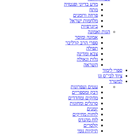
מדע בדיוני ופנטזיה
מתח
פרוזה ורומנים
מלחמות ישראל
ביוגרפיות
הגות ואמונה
אמונה ומוסר
ספרי הרב קרליבך
תפילה
צבא ומדינה
גלות וגאולה
השראה
ספרי לימוד
ציוד לבי"ס וגן
למשרד
עטים ועפרונות
דבק ומספריים
מחקים ומחדדים
סרגלים ומחוגות
יומנים
לוחות מחיקים
לוח מהנדס
קלסרים
תיקיות גומי