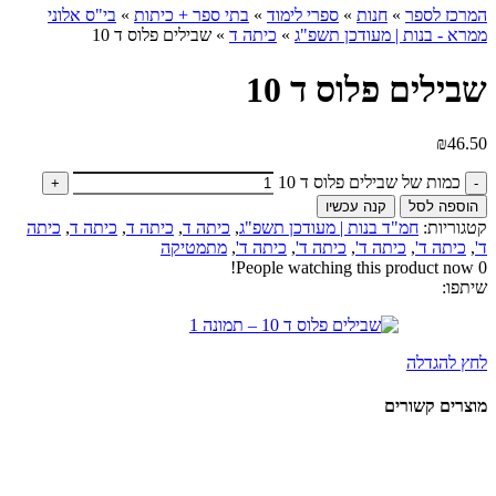
המרכז לספר
»
חנות
»
ספרי לימוד
»
בתי ספר + כיתות
»
בי"ס אלוני
ממרא - בנות | מעודכן תשפ"ג
»
כיתה ד
»
שבילים פלוס ד 10
שבילים פלוס ד 10
₪
46.50
כמות של שבילים פלוס ד 10
הוספה לסל
קנה עכשיו
קטגוריות:
חמ"ד בנות | מעודכן תשפ"ג
,
כיתה ד
,
כיתה ד
,
כיתה ד
,
כיתה
ד'
,
כיתה ד'
,
כיתה ד'
,
כיתה ד'
,
כיתה ד'
,
מתמטיקה
People watching this product now!
0
שיתפו:
לחץ להגדלה
מוצרים קשורים