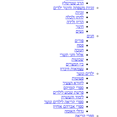
הרב שטיינזלץ
זוגיות משפחה וחינוך ילדים
זוגיות
לחתן ולכלה
הריון ולידה
חינוך
נשים
חגים
פורים
פסח
חנוכה
אלול וחגי תשרי
שבועות
בין המצרים
עצמאות וזיכרון
ילדים ונוער
פעוטות
לקורא הצעיר
ספרי קומיקס
פרשת שבוע לילדים
לימוד והעשרה
ספרי קריאה לילדים ונוער
ספרי אברהם אוחיון
גדולי האומה
ספרי קריאה