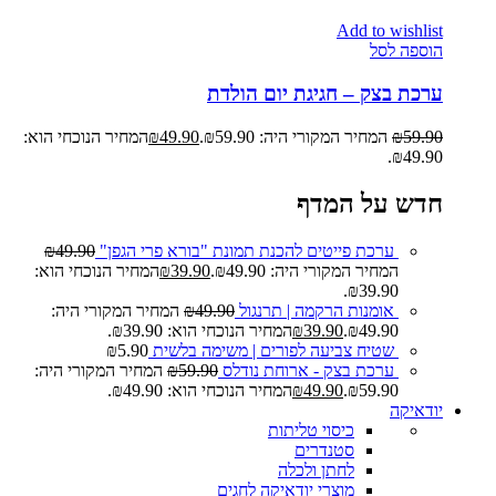
Add to wishlist
הוספה לסל
ערכת בצק – חגיגת יום הולדת
59.90
₪
המחיר המקורי היה: ₪59.90.
49.90
₪
המחיר הנוכחי הוא:
₪49.90.
חדש על המדף
ערכת פייטים להכנת תמונת "בורא פרי הגפן"
49.90
₪
המחיר המקורי היה: ₪49.90.
39.90
₪
המחיר הנוכחי הוא:
₪39.90.
אומנות הרקמה | תרנגול
49.90
₪
המחיר המקורי היה:
₪49.90.
39.90
₪
המחיר הנוכחי הוא: ₪39.90.
שטיח צביעה לפורים | משימה בלשית
5.90
₪
ערכת בצק - ארוחת נודלס
59.90
₪
המחיר המקורי היה:
₪59.90.
49.90
₪
המחיר הנוכחי הוא: ₪49.90.
יודאיקה
כיסוי טליתות
סטנדרים
לחתן ולכלה
מוצרי יודאיקה לחגים