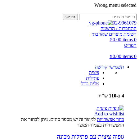
Wrong menu selected
חיפוש
02-9961079
התחברות / הרשמה
רשימת מוצרים שאהבתי
₪
0.00
items
0
תפריט
₪
0.00
items
0
תשמישי קדושה
ציצית
פתילות
טלית גדול
4 ב-110 ש"ח
Add to wishlist
בחר אפשרויות
למוצר זה יש מספר סוגים. ניתן לבחור את
האפשרויות בעמוד המוצר
גופיה ציצית עם פתילות מכונה