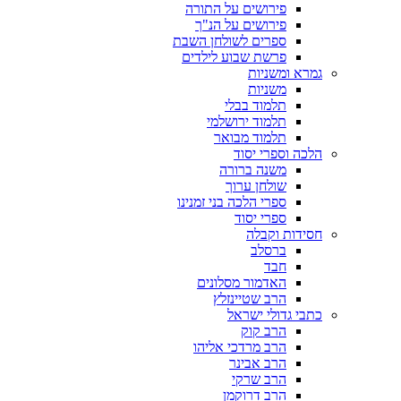
פירושים על התורה
פירושים על הנ"ך
ספרים לשולחן השבת
פרשת שבוע לילדים
גמרא ומשניות
משניות
תלמוד בבלי
תלמוד ירושלמי
תלמוד מבואר
הלכה וספרי יסוד
משנה ברורה
שולחן ערוך
ספרי הלכה בני זמנינו
ספרי יסוד
חסידות וקבלה
ברסלב
חבד
האדמור מסלונים
הרב שטיינזלץ
כתבי גדולי ישראל
הרב קוק
הרב מרדכי אליהו
הרב אבינר
הרב שרקי
הרב דרוקמן