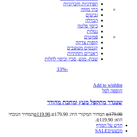
תפידניות וחברוניות
בתי מזוזה
גביעים
הבדלה
כיסוי פלטה
נטלות
פמוטים
קופות צדקה
קנבסים מעוצבים
ראנרים ותחתיות
שבת- מגש, סכין וכיסוי לחלות
-33%
Add to wishlist
הוספה לסל
שטנדר מתקפל מעץ ומתכת מהודר
179.90
₪
המחיר המקורי היה: ₪179.90.
119.90
₪
המחיר הנוכחי
הוא: ₪119.90.
חדש על המדף
מבצעים
SALE