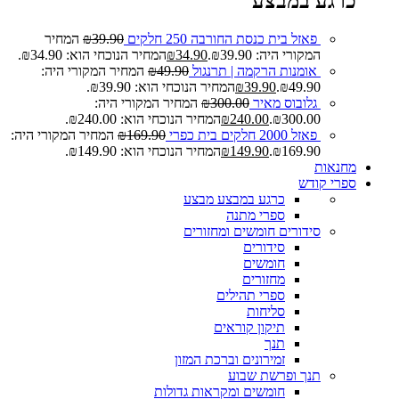
כרגע במבצע
פאזל בית כנסת החורבה 250 חלקים
39.90
₪
המחיר
המקורי היה: ₪39.90.
34.90
₪
המחיר הנוכחי הוא: ₪34.90.
אומנות הרקמה | תרנגול
49.90
₪
המחיר המקורי היה:
₪49.90.
39.90
₪
המחיר הנוכחי הוא: ₪39.90.
גלובוס מאיר
300.00
₪
המחיר המקורי היה:
₪300.00.
240.00
₪
המחיר הנוכחי הוא: ₪240.00.
פאזל 2000 חלקים בית כפרי
169.90
₪
המחיר המקורי היה:
₪169.90.
149.90
₪
המחיר הנוכחי הוא: ₪149.90.
מחנאות
ספרי קודש
כרגע במבצע
מבצע
ספרי מתנה
סידורים חומשים ומחזורים
סידורים
חומשים
מחזורים
ספרי תהילים
סליחות
תיקון קוראים
תנך
זמירונים וברכת המזון
תנך ופרשת שבוע
חומשים ומקראות גדולות