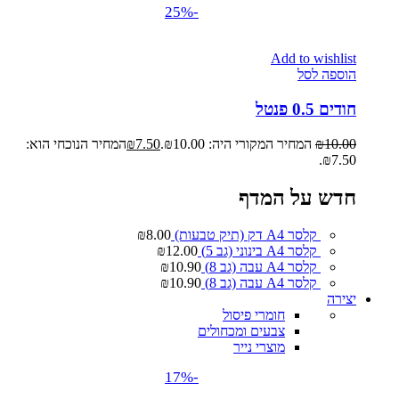
-25%
Add to wishlist
הוספה לסל
חודים 0.5 פנטל
10.00
₪
המחיר המקורי היה: ₪10.00.
7.50
₪
המחיר הנוכחי הוא:
₪7.50.
חדש על המדף
קלסר A4 דק (תיק טבעות)
8.00
₪
קלסר A4 בינוני (גב 5)
12.00
₪
קלסר A4 עבה (גב 8)
10.90
₪
קלסר A4 עבה (גב 8)
10.90
₪
יצירה
חומרי פיסול
צבעים ומכחולים
מוצרי נייר
-17%