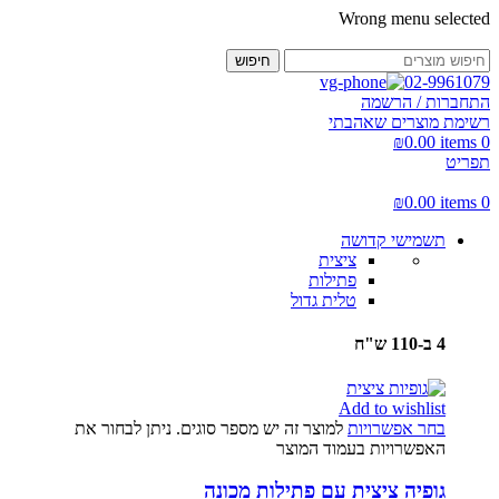
Wrong menu selected
חיפוש
02-9961079
התחברות / הרשמה
רשימת מוצרים שאהבתי
₪
0.00
items
0
תפריט
₪
0.00
items
0
תשמישי קדושה
ציצית
פתילות
טלית גדול
4 ב-110 ש"ח
Add to wishlist
בחר אפשרויות
למוצר זה יש מספר סוגים. ניתן לבחור את
האפשרויות בעמוד המוצר
גופיה ציצית עם פתילות מכונה