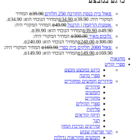
כרגע במבצע
פאזל בית כנסת החורבה 250 חלקים
39.90
₪
המחיר
המקורי היה: ₪39.90.
34.90
₪
המחיר הנוכחי הוא: ₪34.90.
אומנות הרקמה | תרנגול
49.90
₪
המחיר המקורי היה:
₪49.90.
39.90
₪
המחיר הנוכחי הוא: ₪39.90.
גלובוס מאיר
300.00
₪
המחיר המקורי היה:
₪300.00.
240.00
₪
המחיר הנוכחי הוא: ₪240.00.
פאזל 2000 חלקים בית כפרי
169.90
₪
המחיר המקורי היה:
₪169.90.
149.90
₪
המחיר הנוכחי הוא: ₪149.90.
מחנאות
ספרי קודש
כרגע במבצע
מבצע
ספרי מתנה
סידורים חומשים ומחזורים
סידורים
חומשים
מחזורים
ספרי תהילים
סליחות
תיקון קוראים
תנך
זמירונים וברכת המזון
תנך ופרשת שבוע
חומשים ומקראות גדולות