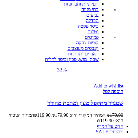
תפידניות וחברוניות
בתי מזוזה
גביעים
הבדלה
כיסוי פלטה
נטלות
פמוטים
קופות צדקה
קנבסים מעוצבים
ראנרים ותחתיות
שבת- מגש, סכין וכיסוי לחלות
-33%
Add to wishlist
הוספה לסל
שטנדר מתקפל מעץ ומתכת מהודר
179.90
₪
המחיר המקורי היה: ₪179.90.
119.90
₪
המחיר הנוכחי
הוא: ₪119.90.
חדש על המדף
מבצעים
SALE