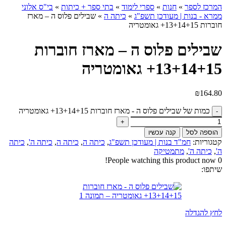
המרכז לספר
»
חנות
»
ספרי לימוד
»
בתי ספר + כיתות
»
בי"ס אלוני
ממרא - בנות | מעודכן תשפ"ג
»
כיתה ה
»
שבילים פלוס ה – מארז
חוברות 13+14+15+ גאומטריה
שבילים פלוס ה – מארז חוברות
13+14+15+ גאומטריה
₪
164.80
כמות של שבילים פלוס ה - מארז חוברות 13+14+15+ גאומטריה
הוספה לסל
קנה עכשיו
קטגוריות:
חמ"ד בנות | מעודכן תשפ"ג
,
כיתה ה
,
כיתה ה
,
כיתה ה'
,
כיתה
ה'
,
כיתה ה'
,
מתמטיקה
People watching this product now!
0
שיתפו:
לחץ להגדלה