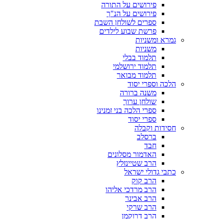
פירושים על התורה
פירושים על הנ"ך
ספרים לשולחן השבת
פרשת שבוע לילדים
גמרא ומשניות
משניות
תלמוד בבלי
תלמוד ירושלמי
תלמוד מבואר
הלכה וספרי יסוד
משנה ברורה
שולחן ערוך
ספרי הלכה בני זמנינו
ספרי יסוד
חסידות וקבלה
ברסלב
חבד
האדמור מסלונים
הרב שטיינזלץ
כתבי גדולי ישראל
הרב קוק
הרב מרדכי אליהו
הרב אבינר
הרב שרקי
הרב דרוקמן