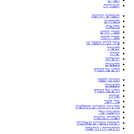
תפריט
קטגוריות
תשמישי קדושה
משחקים
מחנאות
ספרי קודש
ספרי לימוד
ציוד לבית הספר וגן
למשרד
יצירה
יודאיקה
מבצעים
חדש על המדף
המרכז לספר
מבצעים
חדש על המדף
אודות
צור קשר
מדיניות החזרים והחלפות
החשבון שלי
הצהרת נגישות
רשימת מוצרים שאהבתי
התחברות / הרשמה