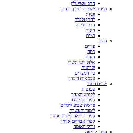
הרב שטיינזלץ
זוגיות משפחה וחינוך ילדים
זוגיות
לחתן ולכלה
הריון ולידה
חינוך
נשים
חגים
פורים
פסח
חנוכה
אלול וחגי תשרי
שבועות
בין המצרים
עצמאות וזיכרון
ילדים ונוער
פעוטות
לקורא הצעיר
ספרי קומיקס
פרשת שבוע לילדים
לימוד והעשרה
ספרי קריאה לילדים ונוער
ספרי אברהם אוחיון
גדולי האומה
ספרי קריאה