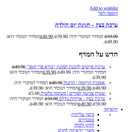
Add to wishlist
הוספה לסל
ערכת בצק – חגיגת יום הולדת
59.90
₪
המחיר המקורי היה: ₪59.90.
49.90
₪
המחיר הנוכחי הוא:
₪49.90.
חדש על המדף
ערכת פייטים להכנת תמונת "בורא פרי הגפן"
49.90
₪
המחיר המקורי היה: ₪49.90.
39.90
₪
המחיר הנוכחי הוא:
₪39.90.
אומנות הרקמה | תרנגול
49.90
₪
המחיר המקורי היה:
₪49.90.
39.90
₪
המחיר הנוכחי הוא: ₪39.90.
שטיח צביעה לפורים | משימה בלשית
5.90
₪
ערכת בצק - ארוחת נודלס
59.90
₪
המחיר המקורי היה:
₪59.90.
49.90
₪
המחיר הנוכחי הוא: ₪49.90.
יודאיקה
כיסוי טליתות
סטנדרים
לחתן ולכלה
מוצרי יודאיקה לחגים