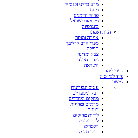
מדע בדיוני ופנטזיה
מתח
פרוזה ורומנים
מלחמות ישראל
ביוגרפיות
הגות ואמונה
אמונה ומוסר
ספרי הרב קרליבך
תפילה
צבא ומדינה
גלות וגאולה
השראה
ספרי לימוד
ציוד לבי"ס וגן
למשרד
עטים ועפרונות
דבק ומספריים
מחקים ומחדדים
סרגלים ומחוגות
יומנים
לוחות מחיקים
לוח מהנדס
קלסרים
תיקיות גומי