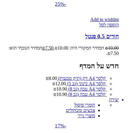
-25%
Add to wishlist
הוספה לסל
חודים 0.5 פנטל
10.00
₪
המחיר המקורי היה: ₪10.00.
7.50
₪
המחיר הנוכחי הוא:
₪7.50.
חדש על המדף
קלסר A4 דק (תיק טבעות)
8.00
₪
קלסר A4 בינוני (גב 5)
12.00
₪
קלסר A4 עבה (גב 8)
10.90
₪
קלסר A4 עבה (גב 8)
10.90
₪
יצירה
חומרי פיסול
צבעים ומכחולים
מוצרי נייר
-17%