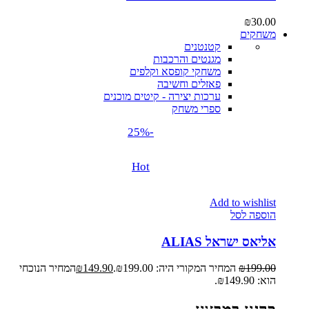
₪
30.00
משחקים
קטנטנים
מגנטים והרכבות
משחקי קופסא וקלפים
פאזלים וחשיבה
ערכות יצירה - קיטים מוכנים
ספרי משחק
-25%
Hot
Add to wishlist
הוספה לסל
אליאס ישראל ALIAS
199.00
₪
המחיר המקורי היה: ₪199.00.
149.90
₪
המחיר הנוכחי
הוא: ₪149.90.