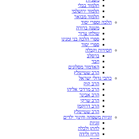
תלמוד בבלי
תלמוד ירושלמי
תלמוד מבואר
הלכה וספרי יסוד
משנה ברורה
שולחן ערוך
ספרי הלכה בני זמנינו
ספרי יסוד
חסידות וקבלה
ברסלב
חבד
האדמור מסלונים
הרב שטיינזלץ
כתבי גדולי ישראל
הרב קוק
הרב מרדכי אליהו
הרב אבינר
הרב שרקי
הרב דרוקמן
הרב שטיינזלץ
זוגיות משפחה וחינוך ילדים
זוגיות
לחתן ולכלה
הריון ולידה