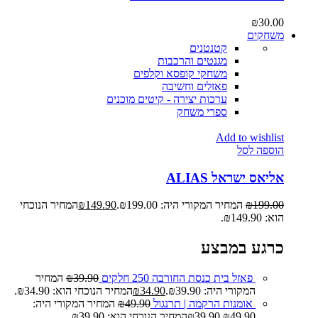
₪
30.00
משחקים
קטנטנים
מגנטים והרכבות
משחקי קופסא וקלפים
פאזלים וחשיבה
ערכות יצירה - קיטים מוכנים
ספרי משחק
Add to wishlist
הוספה לסל
אליאס ישראל ALIAS
199.00
₪
המחיר המקורי היה: ₪199.00.
149.90
₪
המחיר הנוכחי
הוא: ₪149.90.
כרגע במבצע
פאזל בית כנסת החורבה 250 חלקים
39.90
₪
המחיר
המקורי היה: ₪39.90.
34.90
₪
המחיר הנוכחי הוא: ₪34.90.
אומנות הרקמה | תרנגול
49.90
₪
המחיר המקורי היה:
₪49.90.
39.90
₪
המחיר הנוכחי הוא: ₪39.90.