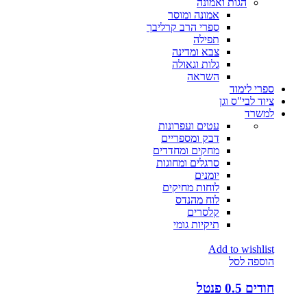
הגות ואמונה
אמונה ומוסר
ספרי הרב קרליבך
תפילה
צבא ומדינה
גלות וגאולה
השראה
ספרי לימוד
ציוד לבי"ס וגן
למשרד
עטים ועפרונות
דבק ומספריים
מחקים ומחדדים
סרגלים ומחוגות
יומנים
לוחות מחיקים
לוח מהנדס
קלסרים
תיקיות גומי
Add to wishlist
הוספה לסל
חודים 0.5 פנטל