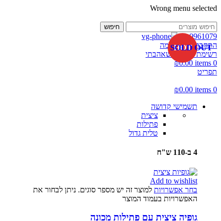
Wrong menu selected
-25%
-25%
-17%
-33%
-21%
-27%
-23%
-17%
-17%
-15%
-9%
חיפוש
02-9961079
התחברות / הרשמה
SOLD OUT
HOT
רשימת מוצרים שאהבתי
₪
0.00
items
0
תפריט
₪
0.00
items
0
תשמישי קדושה
ציצית
פתילות
טלית גדול
4 ב-110 ש"ח
Add to wishlist
בחר אפשרויות
למוצר זה יש מספר סוגים. ניתן לבחור את
האפשרויות בעמוד המוצר
גופיה ציצית עם פתילות מכונה