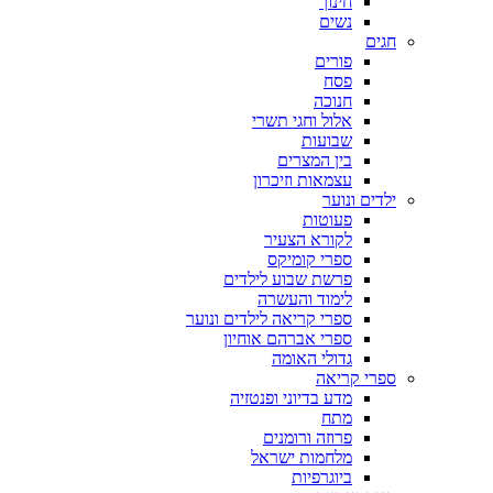
חינוך
נשים
חגים
פורים
פסח
חנוכה
אלול וחגי תשרי
שבועות
בין המצרים
עצמאות וזיכרון
ילדים ונוער
פעוטות
לקורא הצעיר
ספרי קומיקס
פרשת שבוע לילדים
לימוד והעשרה
ספרי קריאה לילדים ונוער
ספרי אברהם אוחיון
גדולי האומה
ספרי קריאה
מדע בדיוני ופנטזיה
מתח
פרוזה ורומנים
מלחמות ישראל
ביוגרפיות