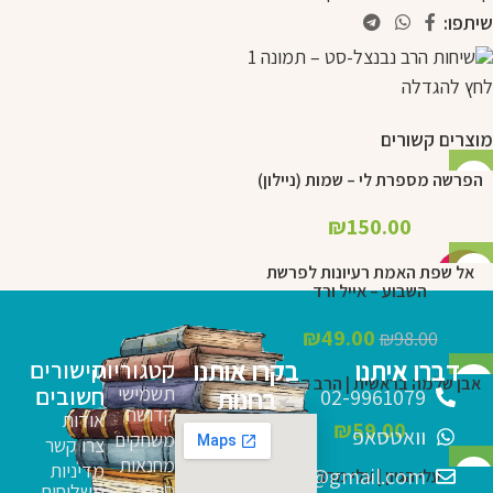
שיתפו:
לחץ להגדלה
מוצרים קשורים
הפרשה מספרת לי – שמות (ניילון)
₪
150.00
אל שפת האמת רעיונות לפרשת
-50%
השבוע – אייל ורד
₪
49.00
₪
98.00
דברו איתנו
בקרו אותנו
קטגוריות
קישורים
אבן שלמה בראשית | הרב קרליבך
תשמישי
חשובים
בחנות
02-9961079
קדושה
אודות
₪
59.00
וואטסאפ
משחקים
צרו קשר
מחנאות
מדיניות
sfarim.k4@gmail.com
עלי הגיון | עלי מרצבך
ספרי
משלוחים