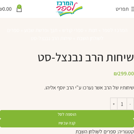
0
תפריט
0.00
₪
המרכז לספר
»
חנות
»
ספרי קודש
»
תנך ופרשת שבוע
»
ספרים
לשולחן השבת
»
שיחות הרב נבנצל-סט
שיחות הרב נבנצל-סט
₪
299.00
שיחותיו של הרב אשר נערכו ע"י הרב יוסף אליהו.
הוספה לסל
קנה עכשיו
קטגוריה:
ספרים לשולחן השבת