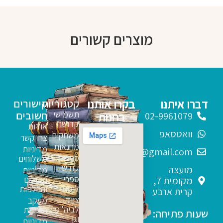
מוצרים קשורים
דברו איתנו
בקרו אותנו
קטגוריות
קישורים
תשמישי
חשובים
בחנות
02-9961079
קדושה
אודות
וואטסאפ
משחקים
צרו קשר
מחנאות
מדיניות
sfarim.k4@gmail.com
ספרי
משלוחים
קודש
מועצה
מדיניות
ספרי
החזרים
מקומית 7,
לימוד
והחלפות
קרית ארבע
ציוד
מעקב
לביה"ס
הזמנות
שעות פתיחה:
וגן
מדיניות