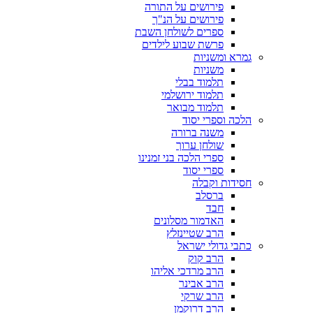
פירושים על התורה
פירושים על הנ"ך
ספרים לשולחן השבת
פרשת שבוע לילדים
גמרא ומשניות
משניות
תלמוד בבלי
תלמוד ירושלמי
תלמוד מבואר
הלכה וספרי יסוד
משנה ברורה
שולחן ערוך
ספרי הלכה בני זמנינו
ספרי יסוד
חסידות וקבלה
ברסלב
חבד
האדמור מסלונים
הרב שטיינזלץ
כתבי גדולי ישראל
הרב קוק
הרב מרדכי אליהו
הרב אבינר
הרב שרקי
הרב דרוקמן