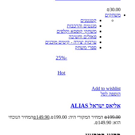
₪
30.00
משחקים
קטנטנים
מגנטים והרכבות
משחקי קופסא וקלפים
פאזלים וחשיבה
ערכות יצירה - קיטים מוכנים
ספרי משחק
-25%
Hot
Add to wishlist
הוספה לסל
אליאס ישראל ALIAS
199.00
₪
המחיר המקורי היה: ₪199.00.
149.90
₪
המחיר הנוכחי
הוא: ₪149.90.