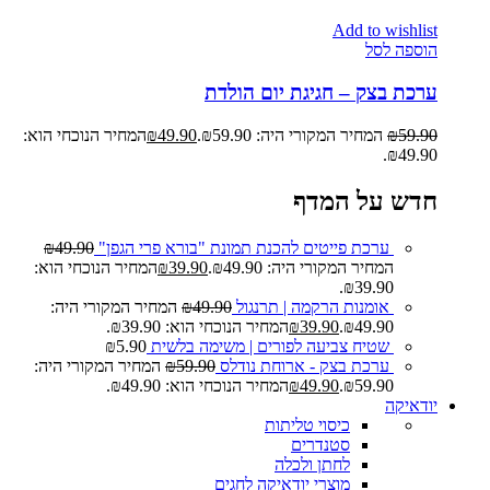
Add to wishlist
הוספה לסל
ערכת בצק – חגיגת יום הולדת
59.90
₪
המחיר המקורי היה: ₪59.90.
49.90
₪
המחיר הנוכחי הוא:
₪49.90.
חדש על המדף
ערכת פייטים להכנת תמונת "בורא פרי הגפן"
49.90
₪
המחיר המקורי היה: ₪49.90.
39.90
₪
המחיר הנוכחי הוא:
₪39.90.
אומנות הרקמה | תרנגול
49.90
₪
המחיר המקורי היה:
₪49.90.
39.90
₪
המחיר הנוכחי הוא: ₪39.90.
שטיח צביעה לפורים | משימה בלשית
5.90
₪
ערכת בצק - ארוחת נודלס
59.90
₪
המחיר המקורי היה:
₪59.90.
49.90
₪
המחיר הנוכחי הוא: ₪49.90.
יודאיקה
כיסוי טליתות
סטנדרים
לחתן ולכלה
מוצרי יודאיקה לחגים