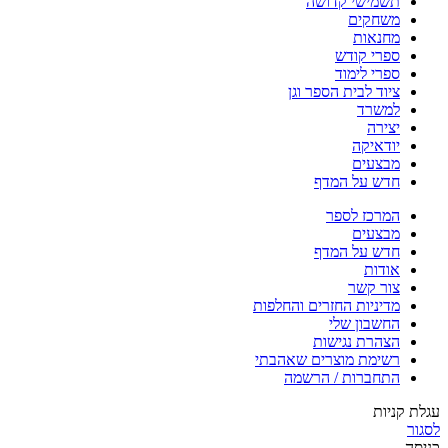
תשמישי קדושה
משחקים
מחנאות
ספרי קודש
ספרי לימוד
ציוד לבית הספר וגן
למשרד
יצירה
יודאיקה
מבצעים
חדש על המדף
המרכז לספר
מבצעים
חדש על המדף
אודות
צור קשר
מדיניות החזרים והחלפות
החשבון שלי
הצהרת נגישות
רשימת מוצרים שאהבתי
התחברות / הרשמה
עגלת קניות
לסגור
כניסה