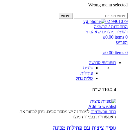
Wrong menu selected
חיפוש
02-9961079
התחברות / הרשמה
רשימת מוצרים שאהבתי
₪
0.00
items
0
תפריט
₪
0.00
items
0
תשמישי קדושה
ציצית
פתילות
טלית גדול
4 ב-110 ש"ח
Add to wishlist
בחר אפשרויות
למוצר זה יש מספר סוגים. ניתן לבחור את
האפשרויות בעמוד המוצר
גופיה ציצית עם פתילות מכונה