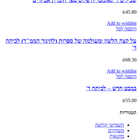
שבילים ד' גאומטריה פלוס ספר חוברת אביזרים
₪
45.80
Add to wishlist
הוספה לסל
על קצה הלשון ומעולמה של ספרות (לחינוך הממ"ד) לכיתה
ד'
₪
68.30
Add to wishlist
הוספה לסל
במבט חדש – לכיתה ד'
₪
55.00
קטגוריות
תשמישי קדושה
משחקים
מחנאות