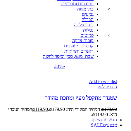
תפידניות וחברוניות
בתי מזוזה
גביעים
הבדלה
כיסוי פלטה
נטלות
פמוטים
קופות צדקה
קנבסים מעוצבים
ראנרים ותחתיות
שבת- מגש, סכין וכיסוי לחלות
-33%
Add to wishlist
הוספה לסל
שטנדר מתקפל מעץ ומתכת מהודר
179.90
₪
המחיר המקורי היה: ₪179.90.
119.90
₪
המחיר הנוכחי
הוא: ₪119.90.
חדש על המדף
מבצעים
SALE