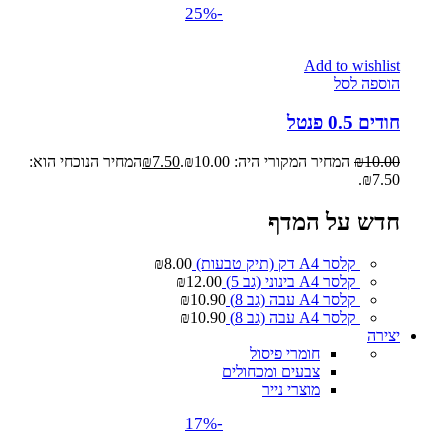
-25%
Add to wishlist
הוספה לסל
חודים 0.5 פנטל
10.00
₪
המחיר המקורי היה: ₪10.00.
7.50
₪
המחיר הנוכחי הוא:
₪7.50.
חדש על המדף
קלסר A4 דק (תיק טבעות)
8.00
₪
קלסר A4 בינוני (גב 5)
12.00
₪
קלסר A4 עבה (גב 8)
10.90
₪
קלסר A4 עבה (גב 8)
10.90
₪
יצירה
חומרי פיסול
צבעים ומכחולים
מוצרי נייר
-17%