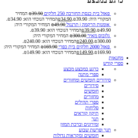
כרגע במבצע
פאזל בית כנסת החורבה 250 חלקים
39.90
₪
המחיר
המקורי היה: ₪39.90.
34.90
₪
המחיר הנוכחי הוא: ₪34.90.
אומנות הרקמה | תרנגול
49.90
₪
המחיר המקורי היה:
₪49.90.
39.90
₪
המחיר הנוכחי הוא: ₪39.90.
גלובוס מאיר
300.00
₪
המחיר המקורי היה:
₪300.00.
240.00
₪
המחיר הנוכחי הוא: ₪240.00.
פאזל 2000 חלקים בית כפרי
169.90
₪
המחיר המקורי היה:
₪169.90.
149.90
₪
המחיר הנוכחי הוא: ₪149.90.
מחנאות
ספרי קודש
כרגע במבצע
מבצע
ספרי מתנה
סידורים חומשים ומחזורים
סידורים
חומשים
מחזורים
ספרי תהילים
סליחות
תיקון קוראים
תנך
זמירונים וברכת המזון
תנך ופרשת שבוע
חומשים ומקראות גדולות