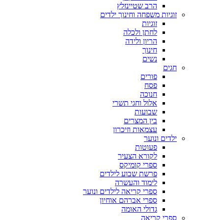
הרב שטיינזלץ
זוגיות משפחה וחינוך ילדים
זוגיות
לחתן ולכלה
הריון ולידה
חינוך
נשים
חגים
פורים
פסח
חנוכה
אלול וחגי תשרי
שבועות
בין המצרים
עצמאות וזיכרון
ילדים ונוער
פעוטות
לקורא הצעיר
ספרי קומיקס
פרשת שבוע לילדים
לימוד והעשרה
ספרי קריאה לילדים ונוער
ספרי אברהם אוחיון
גדולי האומה
ספרי קריאה