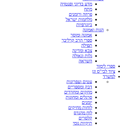
מדע בדיוני ופנטזיה
מתח
פרוזה ורומנים
מלחמות ישראל
ביוגרפיות
הגות ואמונה
אמונה ומוסר
ספרי הרב קרליבך
תפילה
צבא ומדינה
גלות וגאולה
השראה
ספרי לימוד
ציוד לבי"ס וגן
למשרד
עטים ועפרונות
דבק ומספריים
מחקים ומחדדים
סרגלים ומחוגות
יומנים
לוחות מחיקים
לוח מהנדס
קלסרים
תיקיות גומי