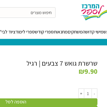
מישי קדושה
משחקים
מחנאות
ספרי קודש
ספרי לימוד
ציוד לבי"ס
המרכז לספר
שרשרת גואש 7 צבעים | רגיל
₪
9.90
הוספה לסל