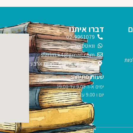
ם
דברו איתנו
02-9961079
וואטסאפ
sfarim.k4@gmail.com
פות
מועצה מקומית 7, קרית ארבע
שעות פתיחה:
ימים א-ה 9.00 עד 19.00
יום ו 9.00 עד 12.30