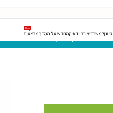
SALE
 וגן
למשרד
יצירה
יודאיקה
חדש על המדף
מבצעים
»
חנות
»
ציוד לבית הספר וגן
»
בתוך הקלמר
»
טושים וצבעים
»
שרשרת גואש 7 צבעים | רגיל