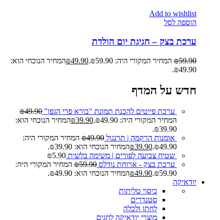
Add to wishlist
הוספה לסל
ערכת בצק – חגיגת יום הולדת
59.90
₪
המחיר המקורי היה: ₪59.90.
49.90
₪
המחיר הנוכחי הוא:
₪49.90.
חדש על המדף
ערכת פייטים להכנת תמונת "בורא פרי הגפן"
49.90
₪
המחיר המקורי היה: ₪49.90.
39.90
₪
המחיר הנוכחי הוא:
₪39.90.
אומנות הרקמה | תרנגול
49.90
₪
המחיר המקורי היה:
₪49.90.
39.90
₪
המחיר הנוכחי הוא: ₪39.90.
שטיח צביעה לפורים | משימה בלשית
5.90
₪
ערכת בצק - ארוחת נודלס
59.90
₪
המחיר המקורי היה:
₪59.90.
49.90
₪
המחיר הנוכחי הוא: ₪49.90.
יודאיקה
כיסוי טליתות
סטנדרים
לחתן ולכלה
מוצרי יודאיקה לחגים