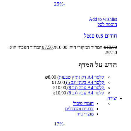
-25%
Add to wishlist
הוספה לסל
חודים 0.5 פנטל
10.00
₪
המחיר המקורי היה: ₪10.00.
7.50
₪
המחיר הנוכחי הוא:
₪7.50.
חדש על המדף
קלסר A4 דק (תיק טבעות)
8.00
₪
קלסר A4 בינוני (גב 5)
12.00
₪
קלסר A4 עבה (גב 8)
10.90
₪
קלסר A4 עבה (גב 8)
10.90
₪
יצירה
חומרי פיסול
צבעים ומכחולים
מוצרי נייר
-17%