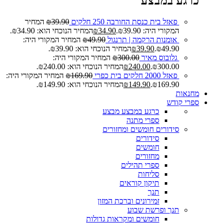
כרגע במבצע
פאזל בית כנסת החורבה 250 חלקים
39.90
₪
המחיר
המקורי היה: ₪39.90.
34.90
₪
המחיר הנוכחי הוא: ₪34.90.
אומנות הרקמה | תרנגול
49.90
₪
המחיר המקורי היה:
₪49.90.
39.90
₪
המחיר הנוכחי הוא: ₪39.90.
גלובוס מאיר
300.00
₪
המחיר המקורי היה:
₪300.00.
240.00
₪
המחיר הנוכחי הוא: ₪240.00.
פאזל 2000 חלקים בית כפרי
169.90
₪
המחיר המקורי היה:
₪169.90.
149.90
₪
המחיר הנוכחי הוא: ₪149.90.
מחנאות
ספרי קודש
כרגע במבצע
מבצע
ספרי מתנה
סידורים חומשים ומחזורים
סידורים
חומשים
מחזורים
ספרי תהילים
סליחות
תיקון קוראים
תנך
זמירונים וברכת המזון
תנך ופרשת שבוע
חומשים ומקראות גדולות