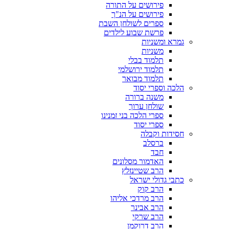
פירושים על התורה
פירושים על הנ"ך
ספרים לשולחן השבת
פרשת שבוע לילדים
גמרא ומשניות
משניות
תלמוד בבלי
תלמוד ירושלמי
תלמוד מבואר
הלכה וספרי יסוד
משנה ברורה
שולחן ערוך
ספרי הלכה בני זמנינו
ספרי יסוד
חסידות וקבלה
ברסלב
חבד
האדמור מסלונים
הרב שטיינזלץ
כתבי גדולי ישראל
הרב קוק
הרב מרדכי אליהו
הרב אבינר
הרב שרקי
הרב דרוקמן