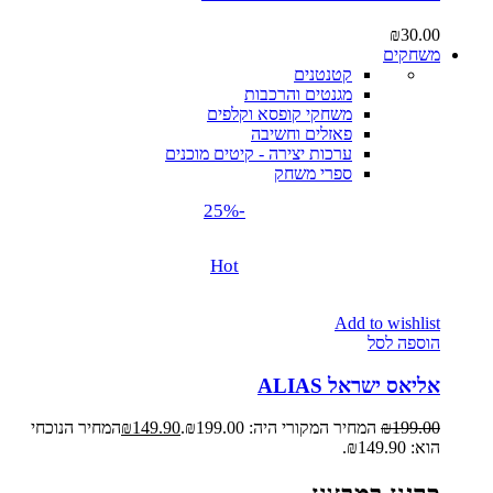
₪
30.00
משחקים
קטנטנים
מגנטים והרכבות
משחקי קופסא וקלפים
פאזלים וחשיבה
ערכות יצירה - קיטים מוכנים
ספרי משחק
-25%
Hot
Add to wishlist
הוספה לסל
אליאס ישראל ALIAS
199.00
₪
המחיר המקורי היה: ₪199.00.
149.90
₪
המחיר הנוכחי
הוא: ₪149.90.