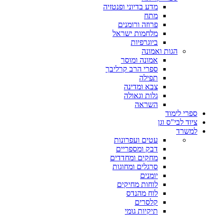
מדע בדיוני ופנטזיה
מתח
פרוזה ורומנים
מלחמות ישראל
ביוגרפיות
הגות ואמונה
אמונה ומוסר
ספרי הרב קרליבך
תפילה
צבא ומדינה
גלות וגאולה
השראה
ספרי לימוד
ציוד לבי"ס וגן
למשרד
עטים ועפרונות
דבק ומספריים
מחקים ומחדדים
סרגלים ומחוגות
יומנים
לוחות מחיקים
לוח מהנדס
קלסרים
תיקיות גומי