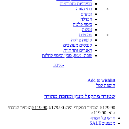
תפידניות וחברוניות
בתי מזוזה
גביעים
הבדלה
כיסוי פלטה
נטלות
פמוטים
קופות צדקה
קנבסים מעוצבים
ראנרים ותחתיות
שבת- מגש, סכין וכיסוי לחלות
-33%
Add to wishlist
הוספה לסל
שטנדר מתקפל מעץ ומתכת מהודר
179.90
₪
המחיר המקורי היה: ₪179.90.
119.90
₪
המחיר הנוכחי
הוא: ₪119.90.
חדש על המדף
מבצעים
SALE