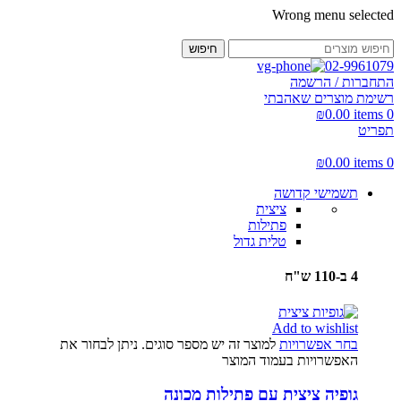
Wrong menu selected
חיפוש
02-9961079
התחברות / הרשמה
רשימת מוצרים שאהבתי
₪
0.00
items
0
תפריט
₪
0.00
items
0
תשמישי קדושה
ציצית
פתילות
טלית גדול
4 ב-110 ש"ח
Add to wishlist
בחר אפשרויות
למוצר זה יש מספר סוגים. ניתן לבחור את
האפשרויות בעמוד המוצר
גופיה ציצית עם פתילות מכונה