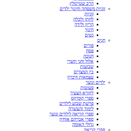
הרב שטיינזלץ
זוגיות משפחה וחינוך ילדים
זוגיות
לחתן ולכלה
הריון ולידה
חינוך
נשים
חגים
פורים
פסח
חנוכה
אלול וחגי תשרי
שבועות
בין המצרים
עצמאות וזיכרון
ילדים ונוער
פעוטות
לקורא הצעיר
ספרי קומיקס
פרשת שבוע לילדים
לימוד והעשרה
ספרי קריאה לילדים ונוער
ספרי אברהם אוחיון
גדולי האומה
ספרי קריאה