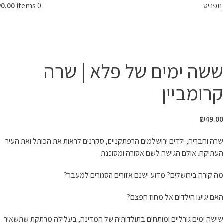
תפריט
0
items
0.00
₪
המרכז לספר
»
חנות
»
ספרי קודש
»
ילדים ונוער
»
ספרי קריאה לילדים ונוער
»
ששה ימים של פלא | שרה קרומביין
ששה ימים של פלא | שרה
קרומביין
₪
49.00
שרה וחבריה, ילדים ירושלמים הרפתקניים, סקרנים לראות את הכותל ואת העיר
העתיקה. אולם הגישה לשם אסורה ומסוכנת.
מה קורה בירושלים? מדוע ישנם אזורים הסגורים למעבר?
האם יגיעו הילדים אל מחוז חפצם?
שישה ימים גורליים ומותחים בתולדותיה של המדינה, בעלילה מרתקת שתשאיר