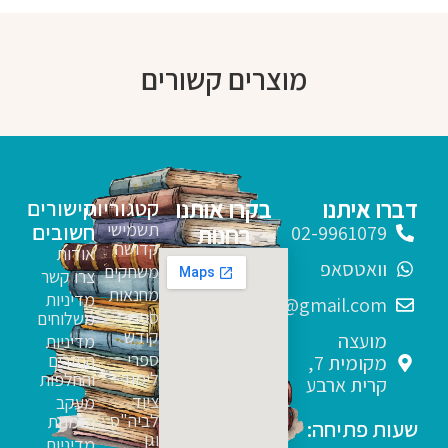
מוצרים קשורים
דברו איתנו
בקרו אותנו
קטגוריות
קישורים
תשמישי
חשובים
בחנות
02-9961079
קדושה
אודות
וואטסאפ
משחקים
צרו קשר
מחנאות
מדיניות
sfarim.k4@gmail.com
ספרי
משלוחים
קודש
מועצה
מדיניות
ספרי
החזרים
מקומית 7,
לימוד
והחלפות
קרית ארבע
ציוד
מעקב
לביה"ס
הזמנות
שעות פתיחה:
וגן
מדיניות