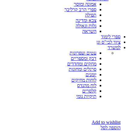
אמונה ומוסר
ספרי הרב קרליבך
תפילה
צבא ומדינה
גלות וגאולה
השראה
ספרי לימוד
ציוד לבי"ס וגן
למשרד
עטים ועפרונות
דבק ומספריים
מחקים ומחדדים
סרגלים ומחוגות
יומנים
לוחות מחיקים
לוח מהנדס
קלסרים
תיקיות גומי
Add to wishlist
הוספה לסל