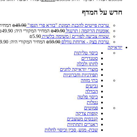
חדש על המדף
ערכת פייטים להכנת תמונת "בורא פרי הגפן"
49.90
₪
המחיר המ
אומנות הרקמה | תרנגול
49.90
₪
המחיר המקורי היה: ₪49.90.
שטיח צביעה לפורים | משימה בלשית
5.90
₪
ערכת בצק - ארוחת נודלס
59.90
₪
המחיר המקורי היה: ₪59.90.
יודאיקה
כיסוי טליתות
סטנדרים
לחתן ולכלה
מוצרי יודאיקה לחגים
תפידניות וחברוניות
בתי מזוזה
גביעים
הבדלה
כיסוי פלטה
נטלות
פמוטים
קופות צדקה
קנבסים מעוצבים
ראנרים ותחתיות
שבת- מגש, סכין וכיסוי לחלות