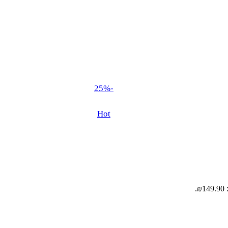
-25%
Hot
.