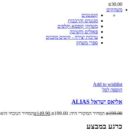
₪
30.00
משחקים
קטנטנים
מגנטים והרכבות
משחקי קופסא וקלפים
פאזלים וחשיבה
ערכות יצירה - קיטים מוכנים
ספרי משחק
Add to wishlist
הוספה לסל
אליאס ישראל ALIAS
199.00
₪
המחיר המקורי היה: ₪199.00.
149.90
₪
המחיר הנוכחי הוא: ₪149.90
כרגע במבצע