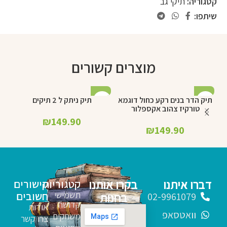
קטגוריה:
תיקי גב
שיתפו:
מוצרים קשורים
תיק הדר בנים רקע כחול דוגמא
תיק ניתק ל 2 תיקים
טורקיז צהוב אקספלור
₪
149.90
₪
149.90
דברו איתנו
בקרו אותנו
קטגוריות
קישורים
תשמישי
חשובים
בחנות
02-9961079
קדושה
אודות
וואטסאפ
משחקים
צרו קשר