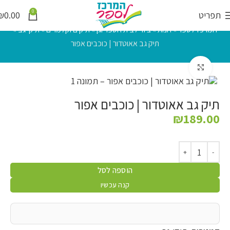
0
תפריט
0.00
₪
המרכז לספר
»
חנות
»
ציוד לבית הספר וגן
»
תיקים וקלמרים
»
תיקי גב
»
תיק גב אאוטדור | כוכבים אפור
לחץ להגדלה
תיק גב אאוטדור | כוכבים אפור
₪
189.00
הוספה לסל
קנה עכשיו