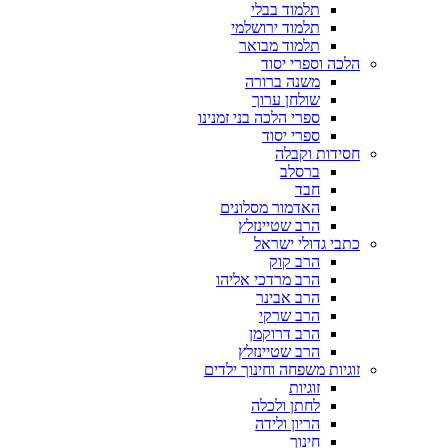
תלמוד בבלי
תלמוד ירושלמי
תלמוד מבואר
הלכה וספרי יסוד
משנה ברורה
שולחן ערוך
ספרי הלכה בני זמנינו
ספרי יסוד
חסידות וקבלה
ברסלב
חבד
האדמור מסלונים
הרב שטיינזלץ
כתבי גדולי ישראל
הרב קוק
הרב מרדכי אליהו
הרב אבינר
הרב שרקי
הרב דרוקמן
הרב שטיינזלץ
זוגיות משפחה וחינוך ילדים
זוגיות
לחתן ולכלה
הריון ולידה
חינוך