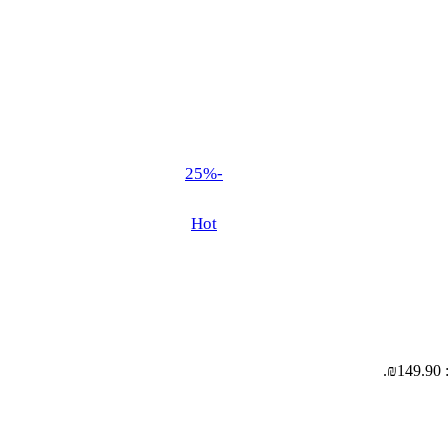
-25%
Hot
.