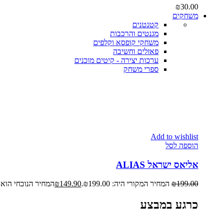
₪
30.00
משחקים
קטנטנים
מגנטים והרכבות
משחקי קופסא וקלפים
פאזלים וחשיבה
ערכות יצירה - קיטים מוכנים
ספרי משחק
Add to wishlist
הוספה לסל
אליאס ישראל ALIAS
199.00
₪
המחיר המקורי היה: ₪199.00.
149.90
₪
המחיר הנוכחי הוא: ₪149.90
כרגע במבצע