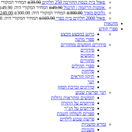
פאזל בית כנסת החורבה 250 חלקים
39.90
₪
המחיר המקורי היה: 0
אומנות הרקמה | תרנגול
49.90
₪
המחיר המקורי היה: ₪49.90.
גלובוס מאיר
300.00
₪
המחיר המקורי היה: ₪300.00.
240.00
פאזל 2000 חלקים בית כפרי
169.90
₪
המחיר המקורי היה: ₪169.90.
מחנאות
ספרי קודש
כרגע במבצע
מבצע
ספרי מתנה
סידורים חומשים ומחזורים
סידורים
חומשים
מחזורים
ספרי תהילים
סליחות
תיקון קוראים
תנך
זמירונים וברכת המזון
תנך ופרשת שבוע
חומשים ומקראות גדולות
פירושים על התורה
פירושים על הנ"ך
ספרים לשולחן השבת
פרשת שבוע לילדים
גמרא ומשניות
משניות