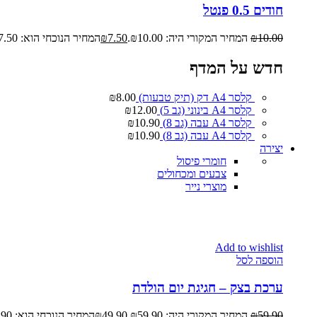
חודים 0.5 פנטל
10.00
₪
המחיר המקורי היה: ₪10.00.
7.50
₪
המחיר הנוכחי הוא: ₪7.50.
חדש על המדף
קלסר A4 דק (תיק טבעות)
8.00
₪
קלסר A4 בינוני (גב 5)
12.00
₪
קלסר A4 עבה (גב 8)
10.90
₪
קלסר A4 עבה (גב 8)
10.90
₪
יצירה
חומרי פיסול
צבעים ומכחולים
מוצרי נייר
Add to wishlist
הוספה לסל
ערכת בצק – חגיגת יום הולדת
59.90
₪
המחיר המקורי היה: ₪59.90.
49.90
₪
המחיר הנוכחי הוא: ₪49.90.