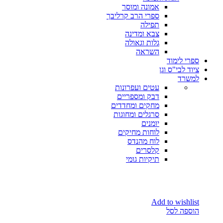
אמונה ומוסר
ספרי הרב קרליבך
תפילה
צבא ומדינה
גלות וגאולה
השראה
ספרי לימוד
ציוד לבי"ס וגן
למשרד
עטים ועפרונות
דבק ומספריים
מחקים ומחדדים
סרגלים ומחוגות
יומנים
לוחות מחיקים
לוח מהנדס
קלסרים
תיקיות גומי
Add to wishlist
הוספה לסל