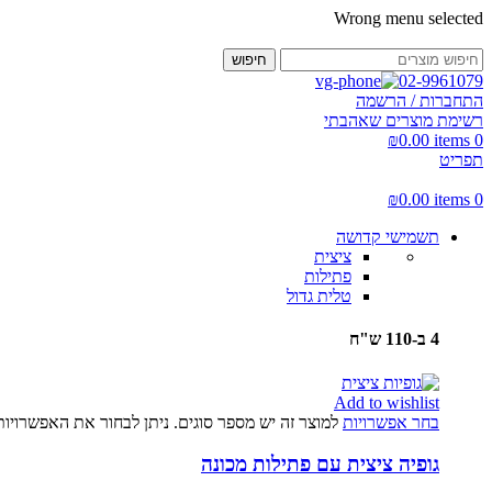
Wrong menu selected
חיפוש
02-9961079
התחברות / הרשמה
רשימת מוצרים שאהבתי
₪
0.00
items
0
תפריט
₪
0.00
items
0
תשמישי קדושה
ציצית
פתילות
טלית גדול
4 ב-110 ש"ח
Add to wishlist
בחר אפשרויות
למוצר זה יש מספר סוגים. ניתן לבחור את האפשרויו
גופיה ציצית עם פתילות מכונה