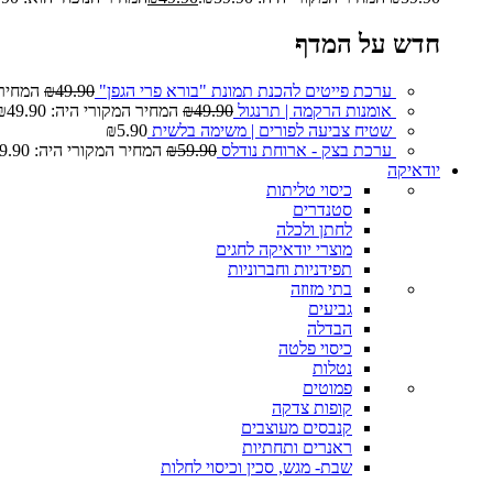
חדש על המדף
ערכת פייטים להכנת תמונת "בורא פרי הגפן"
49.90
₪
המחיר המ
אומנות הרקמה | תרנגול
49.90
₪
המחיר המקורי היה: ₪49.90.
שטיח צביעה לפורים | משימה בלשית
5.90
₪
ערכת בצק - ארוחת נודלס
59.90
₪
המחיר המקורי היה: ₪59.90.
יודאיקה
כיסוי טליתות
סטנדרים
לחתן ולכלה
מוצרי יודאיקה לחגים
תפידניות וחברוניות
בתי מזוזה
גביעים
הבדלה
כיסוי פלטה
נטלות
פמוטים
קופות צדקה
קנבסים מעוצבים
ראנרים ותחתיות
שבת- מגש, סכין וכיסוי לחלות