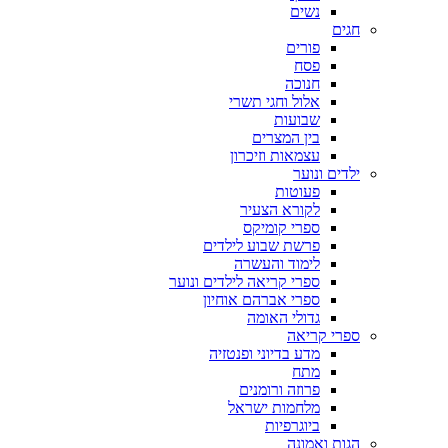
נשים
חגים
פורים
פסח
חנוכה
אלול וחגי תשרי
שבועות
בין המצרים
עצמאות וזיכרון
ילדים ונוער
פעוטות
לקורא הצעיר
ספרי קומיקס
פרשת שבוע לילדים
לימוד והעשרה
ספרי קריאה לילדים ונוער
ספרי אברהם אוחיון
גדולי האומה
ספרי קריאה
מדע בדיוני ופנטזיה
מתח
פרוזה ורומנים
מלחמות ישראל
ביוגרפיות
הגות ואמונה