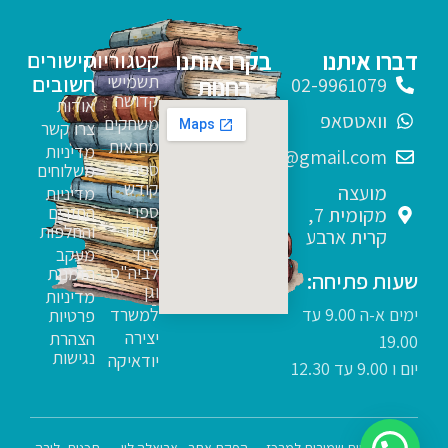
דברו איתנו
בקרו אותנו
קטגוריות
קישורים
תשמישי
חשובים
בחנות
02-9961079
קדושה
אודות
וואטסאפ
משחקים
צרו קשר
מחנאות
מדיניות
sfarim.k4@gmail.com
ספרי
משלוחים
קודש
מועצה
מדיניות
ספרי
החזרים
מקומית 7,
לימוד
והחלפות
קרית ארבע
ציוד
מעקב
לביה"ס
הזמנות
שעות פתיחה:
וגן
מדיניות
ימים א-ה 9.00 עד
למשרד
פרטיות
יצירה
הצהרת
19.00
נגישות
יודאיקה
יום ו 9.00 עד 12.30