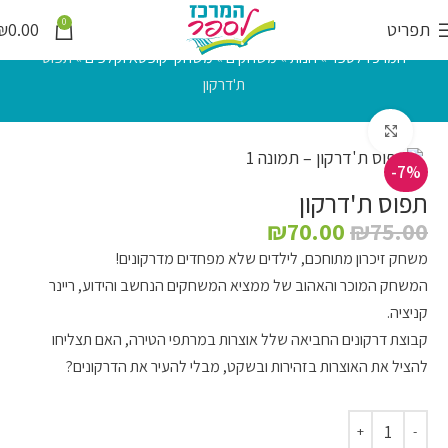
0
תפריט
0.00
₪
המרכז לספר
»
חנות
»
משחקים
»
משחקי קופסא וקלפים
»
תפוס
ת'דרקון
לחץ להגדלה
-7%
תפוס ת'דרקון
₪
70.00
₪
75.00
משחק זיכרון מתוחכם, לילדים שלא מפחדים מדרקונים!
המשחק המוכר והאהוב של ממציא המשחקים הנחשב והידוע, ריינר
קניציה.
קבוצת דרקונים החביאה שלל אוצרות במרתפי הטירה, האם תצליחו
להציל את האוצרות בזהירות ובשקט, מבלי להעיר את הדרקונים?