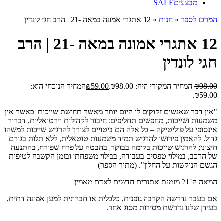
מבצעים
SALE
המרכז לספר
»
חנות
»
12 אתגרי אמונה במאה -21 | הרב חגי לונדין
12 אתגרי אמונה במאה -21 | הרב
חגי לונדין
98.00
₪
המחיר המקורי היה: ₪98.00.
59.00
₪
המחיר הנוכחי הוא:
₪59.00.
"אין דבר שאנשים זקוקים לו היום יותר מאשר תחושת שייכות. כאשר אין
משמעות ושייכות, מחפשים תחליפים: חיבור לקהילות וירטואליות, דברור
אינסופי על פוליטיקה – כל אלה הם ביטויים לצורך להרגיש שייכות למשהו
גדול. להאמין פירושו להרגיש תמיד משמעות טוטאלית, ללא תלות בגורם
חיצוני; להרגיש שייכות בקימה בבוקר, בהבטה על פרח שפורח, בהתנעה
של הרכב, במילוי טפסים בעבודה, בבילוי משפחתי ובזמן הקשבה לטיפות
הגשם הנוקשות על החלון". (מתוך הספר)
המאה ה־21 מזמנת אתגרים חדשים לאדם מאמין.
אם בעבר נדרשה הקרבה גופנית, כלכלית או חברתית למען אמונה דתית,
בעידן שלנו נדרשת מסירות מסוג אחר.