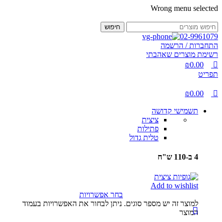
0
0
Wrong menu selected
חיפוש
02-9961079
התחברות / הרשמה
רשימת מוצרים שאהבתי
₪
0.00
תפריט
₪
0.00
תשמישי קדושה
ציצית
פתילות
טלית גדול
4 ב-110 ש"ח
Add to wishlist
בחר אפשרויות
למוצר זה יש מספר סוגים. ניתן לבחור את האפשרויות בעמוד
המוצר