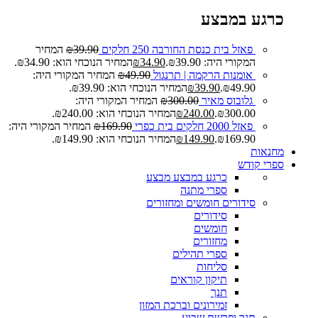
כרגע במבצע
פאזל בית כנסת החורבה 250 חלקים
39.90
₪
המחיר
המקורי היה: ₪39.90.
34.90
₪
המחיר הנוכחי הוא: ₪34.90.
אומנות הרקמה | תרנגול
49.90
₪
המחיר המקורי היה:
₪49.90.
39.90
₪
המחיר הנוכחי הוא: ₪39.90.
גלובוס מאיר
300.00
₪
המחיר המקורי היה:
₪300.00.
240.00
₪
המחיר הנוכחי הוא: ₪240.00.
פאזל 2000 חלקים בית כפרי
169.90
₪
המחיר המקורי היה:
₪169.90.
149.90
₪
המחיר הנוכחי הוא: ₪149.90.
מחנאות
ספרי קודש
כרגע במבצע
מבצע
ספרי מתנה
סידורים חומשים ומחזורים
סידורים
חומשים
מחזורים
ספרי תהילים
סליחות
תיקון קוראים
תנך
זמירונים וברכת המזון
תנך ופרשת שבוע