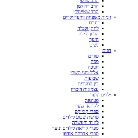
הרב שרקי
הרב דרוקמן
הרב שטיינזלץ
זוגיות משפחה וחינוך ילדים
זוגיות
לחתן ולכלה
הריון ולידה
חינוך
נשים
חגים
פורים
פסח
חנוכה
אלול וחגי תשרי
שבועות
בין המצרים
עצמאות וזיכרון
ילדים ונוער
פעוטות
לקורא הצעיר
ספרי קומיקס
פרשת שבוע לילדים
לימוד והעשרה
ספרי קריאה לילדים ונוער
ספרי אברהם אוחיון