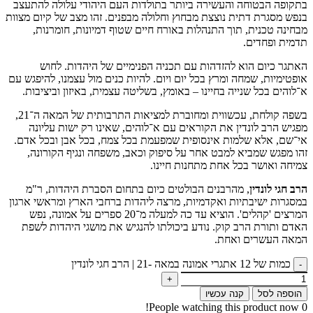
בתקופה הבטוחה והעשירה ביותר בתולדות העם היהודי עלולה להתעצב
בנפש מסגרת דתית נוצצת מבחוץ וחלולה מבפנים. זהו מצב של קיום מצוות
מבחינה טכנית, תוך התנהלות באורח חיים שטוף דמיונות, חומרנות,
תדמית ופחדים.
האתגר כיום הוא להזדהות עם תכניה הפנימיים של היהדות. לחוש
אופטימיות, שמחה ומרץ בכל יום ויום. להיות כנים מול עצמנו, להיפגש עם
א־לוהים בכל שנייה בחיינו – באומץ, בשליטה עצמית, באיזון וביציבות.
בשפה קולחת, עכשווית ומחוברת למציאות התרבותית של המאה ה־21,
מפגיש הרב לונדין את הקוראים עם א־לוהים, שאינו רק ישות עליונה
אי־שם, אלא שלמות אינסופית שמפעמת בכל צמח, בכל אבן ובכל אדם.
זהו מפגש שמביא למבט אחר על סיפוק וכאב, משפחה ונגיף הקורונה,
צמיחה ואושר בכל אחת מתחנות חיינו.
הרב חגי לונדין
, מהרבנים הבולטים כיום בתחום הסברת היהדות, ר"מ
במסגרות ישיבתיות ואקדמיות, מרצה ליהדות ברחבי הארץ ומראשי ארגון
המרצים 'קהלים'. הוציא עד כה למעלה מ־20 ספרים על אמונה, נפש
האדם ותורת הרב קוק. נודע ביכולתו להנגיש את מושגי היהדות לשפת
המאה העשרים ואחת.
כמות של 12 אתגרי אמונה במאה -21 | הרב חגי לונדין
הוספה לסל
קנה עכשיו
People watching this product now!
0