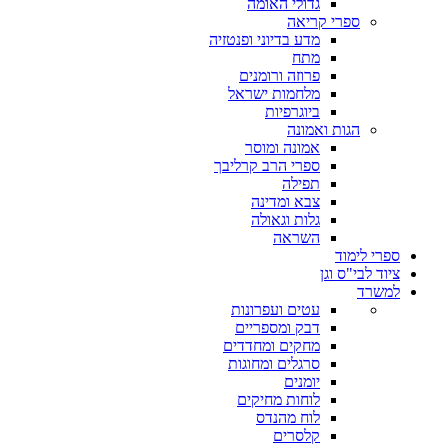
גדולי האומה
ספרי קריאה
מדע בדיוני ופנטזיה
מתח
פרוזה ורומנים
מלחמות ישראל
ביוגרפיות
הגות ואמונה
אמונה ומוסר
ספרי הרב קרליבך
תפילה
צבא ומדינה
גלות וגאולה
השראה
ספרי לימוד
ציוד לבי"ס וגן
למשרד
עטים ועפרונות
דבק ומספריים
מחקים ומחדדים
סרגלים ומחוגות
יומנים
לוחות מחיקים
לוח מהנדס
קלסרים