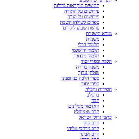
חומשים ומקראות גדולות
פירושים על התורה
פירושים על הנ"ך
ספרים לשולחן השבת
פרשת שבוע לילדים
גמרא ומשניות
משניות
תלמוד בבלי
תלמוד ירושלמי
תלמוד מבואר
הלכה וספרי יסוד
משנה ברורה
שולחן ערוך
ספרי הלכה בני זמנינו
ספרי יסוד
חסידות וקבלה
ברסלב
חבד
האדמור מסלונים
הרב שטיינזלץ
כתבי גדולי ישראל
הרב קוק
הרב מרדכי אליהו
הרב אבינר