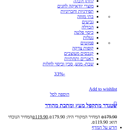
לחתן ולכלה
מוצרי יודאיקה לחגים
תפידניות וחברוניות
בתי מזוזה
גביעים
הבדלה
כיסוי פלטה
נטלות
פמוטים
קופות צדקה
קנבסים מעוצבים
ראנרים ותחתיות
שבת- מגש, סכין וכיסוי לחלות
-33%
Add to wishlist
הוספה לסל
שטנדר מתקפל מעץ ומתכת מהודר
179.90
₪
המחיר המקורי היה: ₪179.90.
119.90
₪
המחיר הנוכחי
הוא: ₪119.90.
חדש על המדף