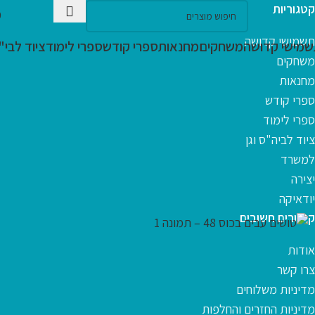
קטגוריות
המרכז לספר
»
חנות
»
ציוד לבית הספר וגן
»
בתוך הקלמר
»
טושים וצב
9
48 טושים עבים בכוס
תשמישי קדושה
מישי קדושה
משחקים
מחנאות
ספרי קודש
ספרי לימוד
ציוד לבי"ס
₪
40.00
משחקים
מחנאות
ספרי קודש
ספרי לימוד
ציוד לביה"ס וגן
למשרד
הוספה לסל
קנה עכשיו
יצירה
קטגוריה:
טושים וצבעים
יודאיקה
שיתפו:
קישורים חשובים
אודות
לחץ להגדלה
צרו קשר
מוצרים קשורים
מדיניות משלוחים
מדיניות החזרים והחלפות