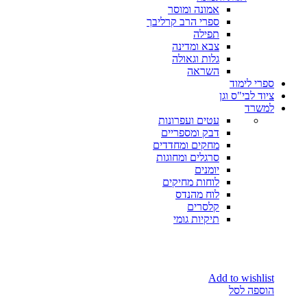
אמונה ומוסר
ספרי הרב קרליבך
תפילה
צבא ומדינה
גלות וגאולה
השראה
ספרי לימוד
ציוד לבי"ס וגן
למשרד
עטים ועפרונות
דבק ומספריים
מחקים ומחדדים
סרגלים ומחוגות
יומנים
לוחות מחיקים
לוח מהנדס
קלסרים
תיקיות גומי
Add to wishlist
הוספה לסל