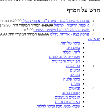
חדש על המדף
ערכת פייטים להכנת תמונת "בורא פרי הגפן"
49.90
₪
המחיר המ
אומנות הרקמה | תרנגול
49.90
₪
המחיר המקורי היה: ₪49.90.
שטיח צביעה לפורים | משימה בלשית
5.90
₪
ערכת בצק - ארוחת נודלס
59.90
₪
המחיר המקורי היה: ₪59.90.
יודאיקה
כיסוי טליתות
סטנדרים
לחתן ולכלה
מוצרי יודאיקה לחגים
תפידניות וחברוניות
בתי מזוזה
גביעים
הבדלה
כיסוי פלטה
נטלות
פמוטים
קופות צדקה
קנבסים מעוצבים
ראנרים ותחתיות
שבת- מגש, סכין וכיסוי לחלות