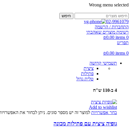
Wrong menu selected
חיפוש
02-9961079
התחברות / הרשמה
רשימת מוצרים שאהבתי
₪
0.00
items
0
תפריט
₪
0.00
items
0
תשמישי קדושה
ציצית
פתילות
טלית גדול
4 ב-110 ש"ח
Add to wishlist
בחר אפשרויות
למוצר זה יש מספר סוגים. ניתן לבחור את האפשרויו
גופיה ציצית עם פתילות מכונה