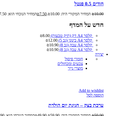
חודים 0.5 פנטל
10.00
₪
המחיר המקורי היה: ₪10.00.
7.50
₪
המחיר הנוכחי הוא: ₪7.50.
חדש על המדף
קלסר A4 דק (תיק טבעות)
8.00
₪
קלסר A4 בינוני (גב 5)
12.00
₪
קלסר A4 עבה (גב 8)
10.90
₪
קלסר A4 עבה (גב 8)
10.90
₪
יצירה
חומרי פיסול
צבעים ומכחולים
מוצרי נייר
Add to wishlist
הוספה לסל
ערכת בצק – חגיגת יום הולדת
59.90
₪
המחיר המקורי היה: ₪59.90.
49.90
₪
המחיר הנוכחי הוא: ₪49.90.