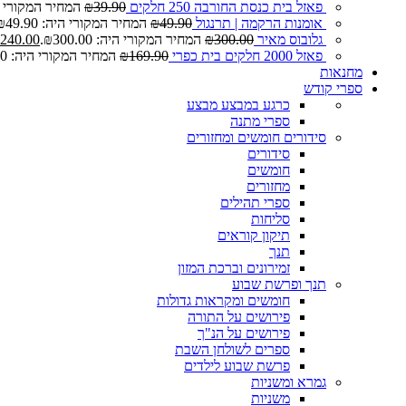
פאזל בית כנסת החורבה 250 חלקים
39.90
₪
המחיר המקורי היה: 0
אומנות הרקמה | תרנגול
49.90
₪
המחיר המקורי היה: ₪49.90.
גלובוס מאיר
300.00
₪
המחיר המקורי היה: ₪300.00.
240.00
פאזל 2000 חלקים בית כפרי
169.90
₪
המחיר המקורי היה: ₪169.90.
מחנאות
ספרי קודש
כרגע במבצע
מבצע
ספרי מתנה
סידורים חומשים ומחזורים
סידורים
חומשים
מחזורים
ספרי תהילים
סליחות
תיקון קוראים
תנך
זמירונים וברכת המזון
תנך ופרשת שבוע
חומשים ומקראות גדולות
פירושים על התורה
פירושים על הנ"ך
ספרים לשולחן השבת
פרשת שבוע לילדים
גמרא ומשניות
משניות