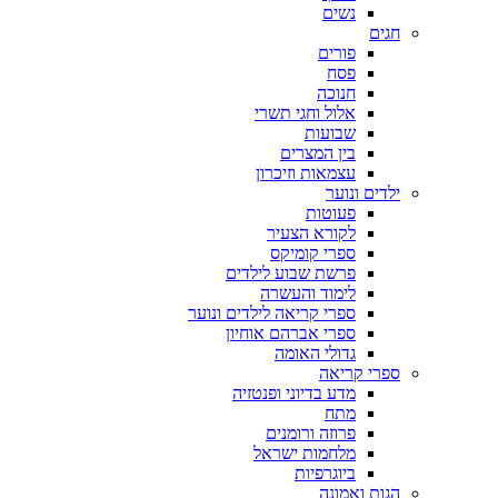
נשים
חגים
פורים
פסח
חנוכה
אלול וחגי תשרי
שבועות
בין המצרים
עצמאות וזיכרון
ילדים ונוער
פעוטות
לקורא הצעיר
ספרי קומיקס
פרשת שבוע לילדים
לימוד והעשרה
ספרי קריאה לילדים ונוער
ספרי אברהם אוחיון
גדולי האומה
ספרי קריאה
מדע בדיוני ופנטזיה
מתח
פרוזה ורומנים
מלחמות ישראל
ביוגרפיות
הגות ואמונה