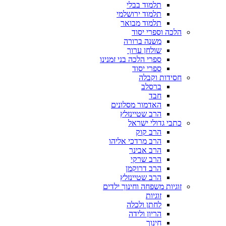
תלמוד בבלי
תלמוד ירושלמי
תלמוד מבואר
הלכה וספרי יסוד
משנה ברורה
שולחן ערוך
ספרי הלכה בני זמנינו
ספרי יסוד
חסידות וקבלה
ברסלב
חבד
האדמור מסלונים
הרב שטיינזלץ
כתבי גדולי ישראל
הרב קוק
הרב מרדכי אליהו
הרב אבינר
הרב שרקי
הרב דרוקמן
הרב שטיינזלץ
זוגיות משפחה וחינוך ילדים
זוגיות
לחתן ולכלה
הריון ולידה
חינוך