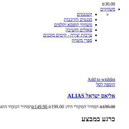
₪
30.00
משחקים
קטנטנים
מגנטים והרכבות
משחקי קופסא וקלפים
פאזלים וחשיבה
ערכות יצירה - קיטים מוכנים
ספרי משחק
Add to wishlist
הוספה לסל
אליאס ישראל ALIAS
199.00
₪
המחיר המקורי היה: ₪199.00.
149.90
₪
המחיר הנוכחי הוא: ₪149.90
כרגע במבצע