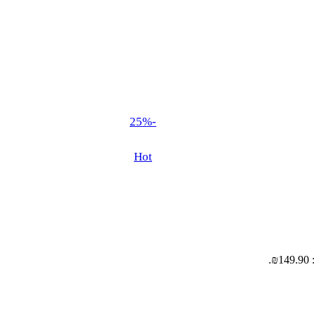
-25%
Hot
.