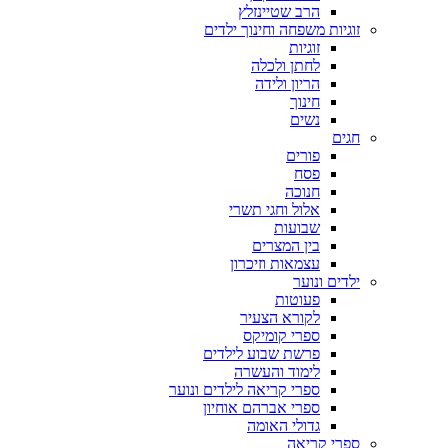
הרב שטיינזלץ
זוגיות משפחה וחינוך ילדים
זוגיות
לחתן ולכלה
הריון ולידה
חינוך
נשים
חגים
פורים
פסח
חנוכה
אלול וחגי תשרי
שבועות
בין המצרים
עצמאות וזיכרון
ילדים ונוער
פעוטות
לקורא הצעיר
ספרי קומיקס
פרשת שבוע לילדים
לימוד והעשרה
ספרי קריאה לילדים ונוער
ספרי אברהם אוחיון
גדולי האומה
ספרי קריאה