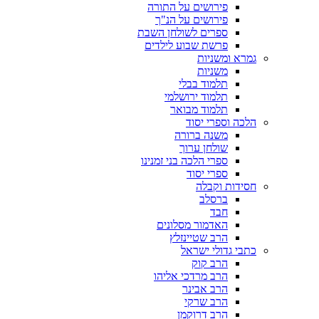
פירושים על התורה
פירושים על הנ"ך
ספרים לשולחן השבת
פרשת שבוע לילדים
גמרא ומשניות
משניות
תלמוד בבלי
תלמוד ירושלמי
תלמוד מבואר
הלכה וספרי יסוד
משנה ברורה
שולחן ערוך
ספרי הלכה בני זמנינו
ספרי יסוד
חסידות וקבלה
ברסלב
חבד
האדמור מסלונים
הרב שטיינזלץ
כתבי גדולי ישראל
הרב קוק
הרב מרדכי אליהו
הרב אבינר
הרב שרקי
הרב דרוקמן