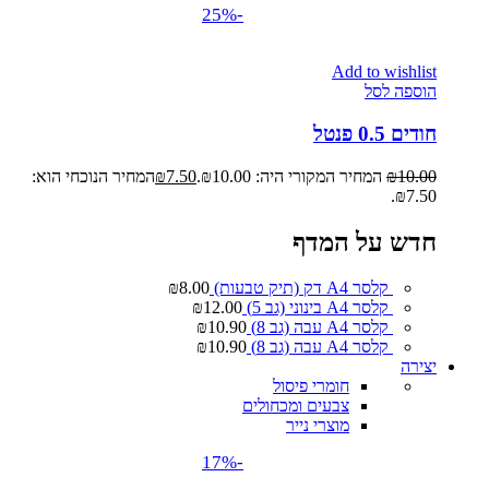
-25%
Add to wishlist
הוספה לסל
חודים 0.5 פנטל
10.00
₪
המחיר המקורי היה: ₪10.00.
7.50
₪
המחיר הנוכחי הוא:
₪7.50.
חדש על המדף
קלסר A4 דק (תיק טבעות)
8.00
₪
קלסר A4 בינוני (גב 5)
12.00
₪
קלסר A4 עבה (גב 8)
10.90
₪
קלסר A4 עבה (גב 8)
10.90
₪
יצירה
חומרי פיסול
צבעים ומכחולים
מוצרי נייר
-17%