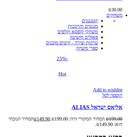
₪
30.00
משחקים
קטנטנים
מגנטים והרכבות
משחקי קופסא וקלפים
פאזלים וחשיבה
ערכות יצירה - קיטים מוכנים
ספרי משחק
-25%
Hot
Add to wishlist
הוספה לסל
אליאס ישראל ALIAS
199.00
₪
המחיר המקורי היה: ₪199.00.
149.90
₪
המחיר הנוכחי
הוא: ₪149.90.