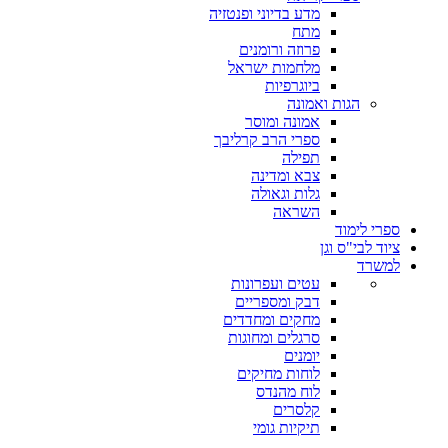
מדע בדיוני ופנטזיה
מתח
פרוזה ורומנים
מלחמות ישראל
ביוגרפיות
הגות ואמונה
אמונה ומוסר
ספרי הרב קרליבך
תפילה
צבא ומדינה
גלות וגאולה
השראה
ספרי לימוד
ציוד לבי"ס וגן
למשרד
עטים ועפרונות
דבק ומספריים
מחקים ומחדדים
סרגלים ומחוגות
יומנים
לוחות מחיקים
לוח מהנדס
קלסרים
תיקיות גומי