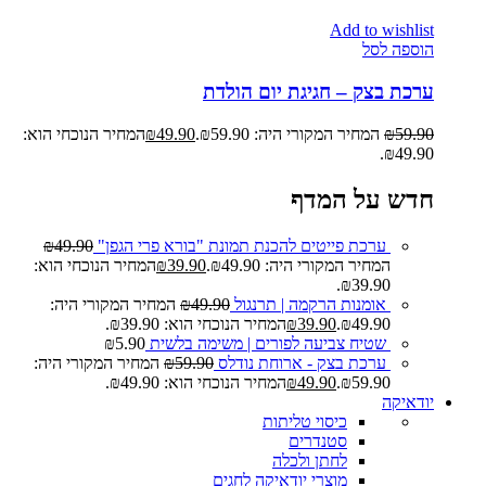
Add to wishlist
הוספה לסל
ערכת בצק – חגיגת יום הולדת
59.90
₪
המחיר המקורי היה: ₪59.90.
49.90
₪
המחיר הנוכחי הוא:
₪49.90.
חדש על המדף
ערכת פייטים להכנת תמונת "בורא פרי הגפן"
49.90
₪
המחיר המקורי היה: ₪49.90.
39.90
₪
המחיר הנוכחי הוא:
₪39.90.
אומנות הרקמה | תרנגול
49.90
₪
המחיר המקורי היה:
₪49.90.
39.90
₪
המחיר הנוכחי הוא: ₪39.90.
שטיח צביעה לפורים | משימה בלשית
5.90
₪
ערכת בצק - ארוחת נודלס
59.90
₪
המחיר המקורי היה:
₪59.90.
49.90
₪
המחיר הנוכחי הוא: ₪49.90.
יודאיקה
כיסוי טליתות
סטנדרים
לחתן ולכלה
מוצרי יודאיקה לחגים