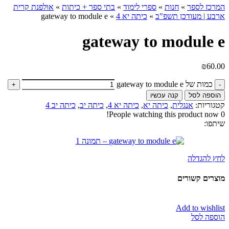
המרכז לספר
»
חנות
»
ספרי לימוד
»
בתי ספר + כיתות
»
אולפנת קרית
ארבע | מעודכן תשפ"ב
»
כיתה יא 4
»
gateway to module e
gateway to module e
₪
60.00
כמות של gateway to module e
הוספה לסל
קנה עכשיו
קטגוריות:
אנגלית
,
כיתה יא
,
כיתה יא 4
,
כיתה יב
,
כיתה יב 4
People watching this product now!
0
שיתפו:
לחץ להגדלה
מוצרים קשורים
Add to wishlist
הוספה לסל