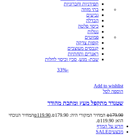
תפידניות וחברוניות
בתי מזוזה
גביעים
הבדלה
כיסוי פלטה
נטלות
פמוטים
קופות צדקה
קנבסים מעוצבים
ראנרים ותחתיות
שבת- מגש, סכין וכיסוי לחלות
-33%
Add to wishlist
הוספה לסל
שטנדר מתקפל מעץ ומתכת מהודר
179.90
₪
המחיר המקורי היה: ₪179.90.
119.90
₪
המחיר הנוכחי
הוא: ₪119.90.
חדש על המדף
מבצעים
SALE