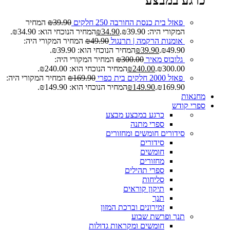
כרגע במבצע
פאזל בית כנסת החורבה 250 חלקים
39.90
₪
המחיר
המקורי היה: ₪39.90.
34.90
₪
המחיר הנוכחי הוא: ₪34.90.
אומנות הרקמה | תרנגול
49.90
₪
המחיר המקורי היה:
₪49.90.
39.90
₪
המחיר הנוכחי הוא: ₪39.90.
גלובוס מאיר
300.00
₪
המחיר המקורי היה:
₪300.00.
240.00
₪
המחיר הנוכחי הוא: ₪240.00.
פאזל 2000 חלקים בית כפרי
169.90
₪
המחיר המקורי היה:
₪169.90.
149.90
₪
המחיר הנוכחי הוא: ₪149.90.
מחנאות
ספרי קודש
כרגע במבצע
מבצע
ספרי מתנה
סידורים חומשים ומחזורים
סידורים
חומשים
מחזורים
ספרי תהילים
סליחות
תיקון קוראים
תנך
זמירונים וברכת המזון
תנך ופרשת שבוע
חומשים ומקראות גדולות