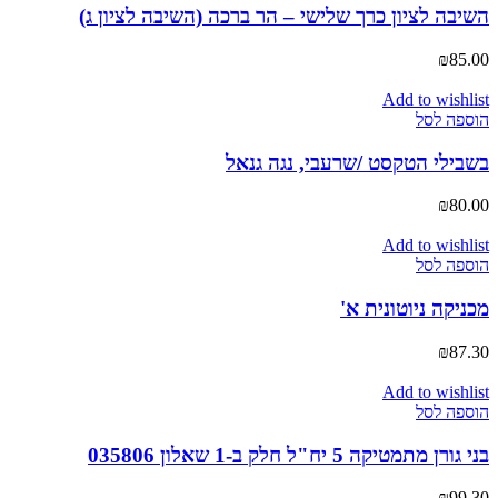
השיבה לציון כרך שלישי – הר ברכה (השיבה לציון ג)
₪
85.00
Add to wishlist
הוספה לסל
בשבילי הטקסט /שרעבי, נגה גנאל
₪
80.00
Add to wishlist
הוספה לסל
מכניקה ניוטונית א'
₪
87.30
Add to wishlist
הוספה לסל
בני גורן מתמטיקה 5 יח"ל חלק ב-1 שאלון 035806
₪
99.30