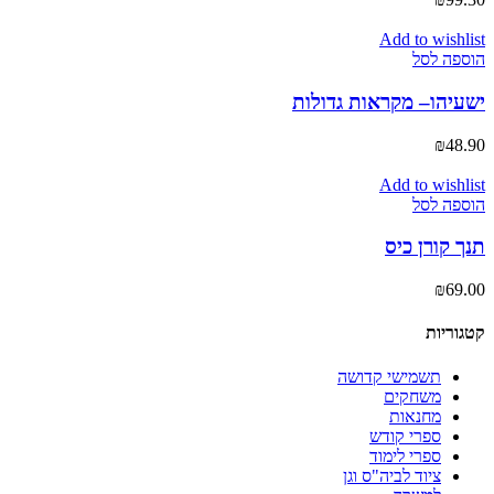
Add to wishlist
הוספה לסל
ישעיהו– מקראות גדולות
₪
48.90
Add to wishlist
הוספה לסל
תנך קורן כיס
₪
69.00
קטגוריות
תשמישי קדושה
משחקים
מחנאות
ספרי קודש
ספרי לימוד
ציוד לביה"ס וגן