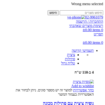
Wrong menu selected
חיפוש
02-9961079
התחברות / הרשמה
רשימת מוצרים שאהבתי
₪
0.00
items
0
תפריט
₪
0.00
items
0
תשמישי קדושה
ציצית
פתילות
טלית גדול
4 ב-110 ש"ח
Add to wishlist
בחר אפשרויות
למוצר זה יש מספר סוגים. ניתן לבחור את
האפשרויות בעמוד המוצר
גופיה ציצית עם פתילות מכונה