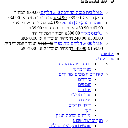
כרגע במבצע
פאזל בית כנסת החורבה 250 חלקים
39.90
₪
המחיר
המקורי היה: ₪39.90.
34.90
₪
המחיר הנוכחי הוא: ₪34.90.
אומנות הרקמה | תרנגול
49.90
₪
המחיר המקורי היה:
₪49.90.
39.90
₪
המחיר הנוכחי הוא: ₪39.90.
גלובוס מאיר
300.00
₪
המחיר המקורי היה:
₪300.00.
240.00
₪
המחיר הנוכחי הוא: ₪240.00.
פאזל 2000 חלקים בית כפרי
169.90
₪
המחיר המקורי היה:
₪169.90.
149.90
₪
המחיר הנוכחי הוא: ₪149.90.
מחנאות
ספרי קודש
כרגע במבצע
מבצע
ספרי מתנה
סידורים חומשים ומחזורים
סידורים
חומשים
מחזורים
ספרי תהילים
סליחות
תיקון קוראים
תנך
זמירונים וברכת המזון
תנך ופרשת שבוע
חומשים ומקראות גדולות