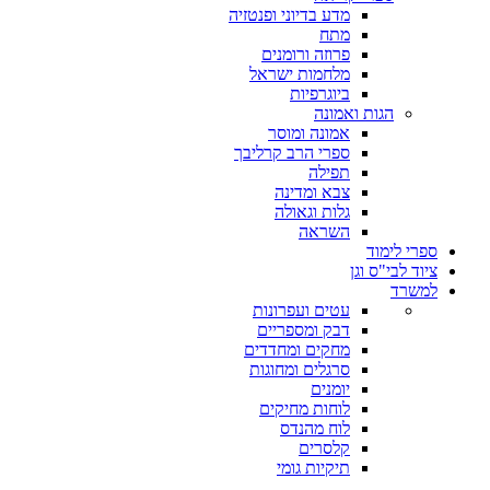
מדע בדיוני ופנטזיה
מתח
פרוזה ורומנים
מלחמות ישראל
ביוגרפיות
הגות ואמונה
אמונה ומוסר
ספרי הרב קרליבך
תפילה
צבא ומדינה
גלות וגאולה
השראה
ספרי לימוד
ציוד לבי"ס וגן
למשרד
עטים ועפרונות
דבק ומספריים
מחקים ומחדדים
סרגלים ומחוגות
יומנים
לוחות מחיקים
לוח מהנדס
קלסרים
תיקיות גומי