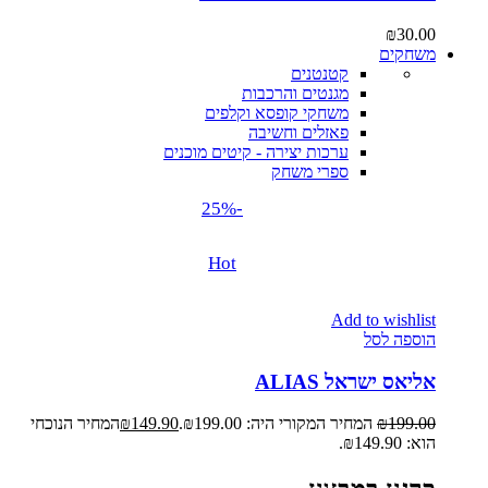
₪
30.00
משחקים
קטנטנים
מגנטים והרכבות
משחקי קופסא וקלפים
פאזלים וחשיבה
ערכות יצירה - קיטים מוכנים
ספרי משחק
-25%
Hot
Add to wishlist
הוספה לסל
אליאס ישראל ALIAS
199.00
₪
המחיר המקורי היה: ₪199.00.
149.90
₪
המחיר הנוכחי
הוא: ₪149.90.