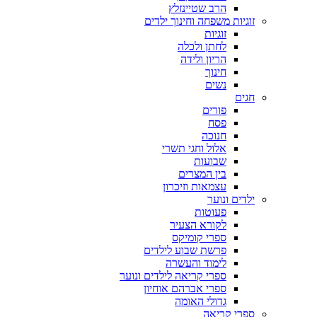
הרב שטיינזלץ
זוגיות משפחה וחינוך ילדים
זוגיות
לחתן ולכלה
הריון ולידה
חינוך
נשים
חגים
פורים
פסח
חנוכה
אלול וחגי תשרי
שבועות
בין המצרים
עצמאות וזיכרון
ילדים ונוער
פעוטות
לקורא הצעיר
ספרי קומיקס
פרשת שבוע לילדים
לימוד והעשרה
ספרי קריאה לילדים ונוער
ספרי אברהם אוחיון
גדולי האומה
ספרי קריאה