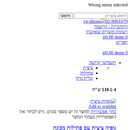
Wrong menu selected
חיפוש
02-9961079
התחברות / הרשמה
רשימת מוצרים שאהבתי
₪
0.00
items
0
תפריט
₪
0.00
items
0
תשמישי קדושה
ציצית
פתילות
טלית גדול
4 ב-110 ש"ח
Add to wishlist
בחר אפשרויות
למוצר זה יש מספר סוגים. ניתן לבחור את
האפשרויות בעמוד המוצר
גופיה ציצית עם פתילות מכונה