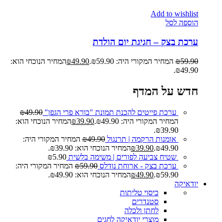
Add to wishlist
הוספה לסל
ערכת בצק – חגיגת יום הולדת
59.90
₪
המחיר המקורי היה: ₪59.90.
49.90
₪
המחיר הנוכחי הוא:
₪49.90.
חדש על המדף
ערכת פייטים להכנת תמונת "בורא פרי הגפן"
49.90
₪
המחיר המקורי היה: ₪49.90.
39.90
₪
המחיר הנוכחי הוא:
₪39.90.
אומנות הרקמה | תרנגול
49.90
₪
המחיר המקורי היה:
₪49.90.
39.90
₪
המחיר הנוכחי הוא: ₪39.90.
שטיח צביעה לפורים | משימה בלשית
5.90
₪
ערכת בצק - ארוחת נודלס
59.90
₪
המחיר המקורי היה:
₪59.90.
49.90
₪
המחיר הנוכחי הוא: ₪49.90.
יודאיקה
כיסוי טליתות
סטנדרים
לחתן ולכלה
מוצרי יודאיקה לחגים