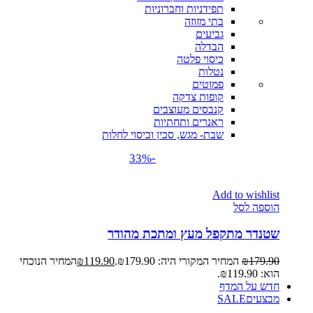
תפידניות וחברוניות
בתי מזוזה
גביעים
הבדלה
כיסוי פלטה
נטלות
פמוטים
קופות צדקה
קנבסים מעוצבים
ראנרים ותחתיות
שבת- מגש, סכין וכיסוי לחלות
-33%
Add to wishlist
הוספה לסל
שטנדר מתקפל מעץ ומתכת מהודר
179.90
₪
המחיר המקורי היה: ₪179.90.
119.90
₪
המחיר הנוכחי
הוא: ₪119.90.
חדש על המדף
מבצעים
SALE