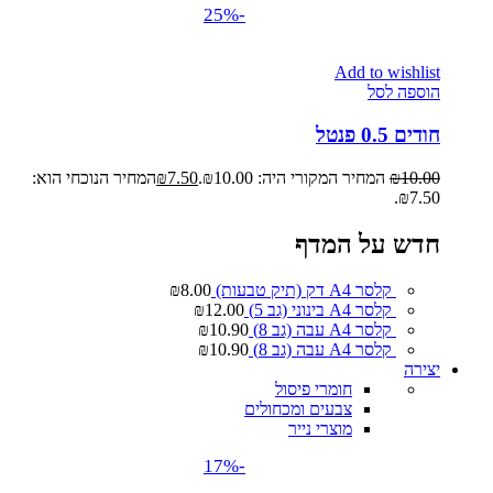
-25%
Add to wishlist
הוספה לסל
חודים 0.5 פנטל
10.00
₪
המחיר המקורי היה: ₪10.00.
7.50
₪
המחיר הנוכחי הוא:
₪7.50.
חדש על המדף
קלסר A4 דק (תיק טבעות)
8.00
₪
קלסר A4 בינוני (גב 5)
12.00
₪
קלסר A4 עבה (גב 8)
10.90
₪
קלסר A4 עבה (גב 8)
10.90
₪
יצירה
חומרי פיסול
צבעים ומכחולים
מוצרי נייר
-17%