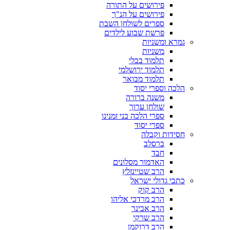
פירושים על התורה
פירושים על הנ"ך
ספרים לשולחן השבת
פרשת שבוע לילדים
גמרא ומשניות
משניות
תלמוד בבלי
תלמוד ירושלמי
תלמוד מבואר
הלכה וספרי יסוד
משנה ברורה
שולחן ערוך
ספרי הלכה בני זמנינו
ספרי יסוד
חסידות וקבלה
ברסלב
חבד
האדמור מסלונים
הרב שטיינזלץ
כתבי גדולי ישראל
הרב קוק
הרב מרדכי אליהו
הרב אבינר
הרב שרקי
הרב דרוקמן