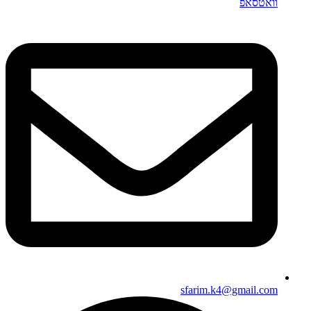
וואטסאפ
sfarim.k4@gmail.com