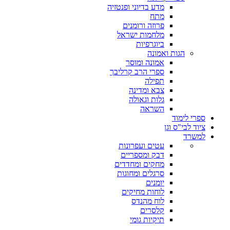
מדע בדיוני ופנטזיה
מתח
פרוזה ורומנים
מלחמות ישראל
ביוגרפיות
הגות ואמונה
אמונה ומוסר
ספרי הרב קרליבך
תפילה
צבא ומדינה
גלות וגאולה
השראה
ספרי לימוד
ציוד לבי"ס וגן
למשרד
עטים ועפרונות
דבק ומספריים
מחקים ומחדדים
סרגלים ומחוגות
יומנים
לוחות מחיקים
לוח מהנדס
קלסרים
תיקיות גומי