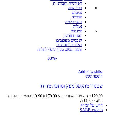
תפידניות וחברוניות
בתי מזוזה
גביעים
הבדלה
כיסוי פלטה
נטלות
פמוטים
קופות צדקה
קנבסים מעוצבים
ראנרים ותחתיות
שבת- מגש, סכין וכיסוי לחלות
-33%
Add to wishlist
הוספה לסל
שטנדר מתקפל מעץ ומתכת מהודר
179.90
₪
המחיר המקורי היה: ₪179.90.
119.90
₪
המחיר הנוכחי
הוא: ₪119.90.
חדש על המדף
מבצעים
SALE