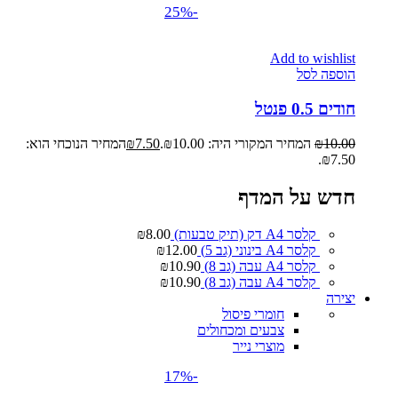
-25%
Add to wishlist
הוספה לסל
חודים 0.5 פנטל
10.00
₪
המחיר המקורי היה: ₪10.00.
7.50
₪
המחיר הנוכחי הוא:
₪7.50.
חדש על המדף
קלסר A4 דק (תיק טבעות)
8.00
₪
קלסר A4 בינוני (גב 5)
12.00
₪
קלסר A4 עבה (גב 8)
10.90
₪
קלסר A4 עבה (גב 8)
10.90
₪
יצירה
חומרי פיסול
צבעים ומכחולים
מוצרי נייר
-17%