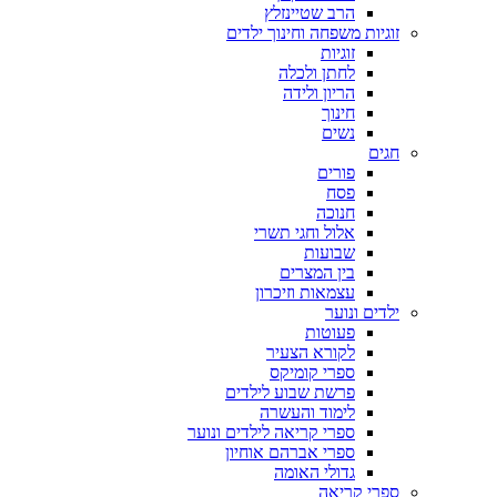
הרב שטיינזלץ
זוגיות משפחה וחינוך ילדים
זוגיות
לחתן ולכלה
הריון ולידה
חינוך
נשים
חגים
פורים
פסח
חנוכה
אלול וחגי תשרי
שבועות
בין המצרים
עצמאות וזיכרון
ילדים ונוער
פעוטות
לקורא הצעיר
ספרי קומיקס
פרשת שבוע לילדים
לימוד והעשרה
ספרי קריאה לילדים ונוער
ספרי אברהם אוחיון
גדולי האומה
ספרי קריאה