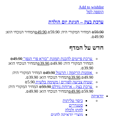
Add to wishlist
הוספה לסל
ערכת בצק – חגיגת יום הולדת
59.90
₪
המחיר המקורי היה: ₪59.90.
49.90
₪
המחיר הנוכחי הוא:
₪49.90.
חדש על המדף
ערכת פייטים להכנת תמונת "בורא פרי הגפן"
49.90
₪
המחיר המקורי היה: ₪49.90.
39.90
₪
המחיר הנוכחי הוא:
₪39.90.
אומנות הרקמה | תרנגול
49.90
₪
המחיר המקורי היה:
₪49.90.
39.90
₪
המחיר הנוכחי הוא: ₪39.90.
שטיח צביעה לפורים | משימה בלשית
5.90
₪
ערכת בצק - ארוחת נודלס
59.90
₪
המחיר המקורי היה:
₪59.90.
49.90
₪
המחיר הנוכחי הוא: ₪49.90.
יודאיקה
כיסוי טליתות
סטנדרים
לחתן ולכלה
מוצרי יודאיקה לחגים