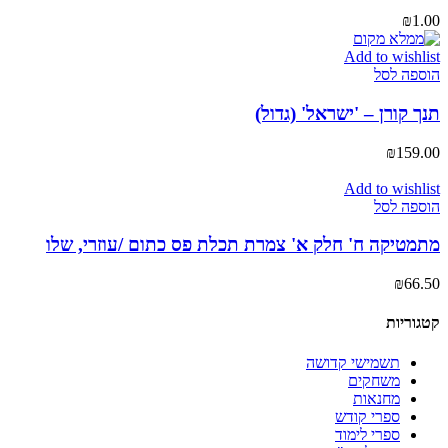
₪
1.00
Add to wishlist
הוספה לסל
תנך קורן – 'ישראל' (גדול)
₪
159.00
Add to wishlist
הוספה לסל
מתמטיקה ח' חלק א' צמרת תכלת פס כתום /עוזרי, שלו
₪
66.50
קטגוריות
תשמישי קדושה
משחקים
מחנאות
ספרי קודש
ספרי לימוד