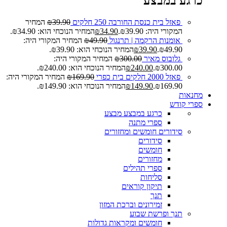
כרגע במבצע
פאזל בית כנסת החורבה 250 חלקים
39.90
₪
המחיר
המקורי היה: ₪39.90.
34.90
₪
המחיר הנוכחי הוא: ₪34.90.
אומנות הרקמה | תרנגול
49.90
₪
המחיר המקורי היה:
₪49.90.
39.90
₪
המחיר הנוכחי הוא: ₪39.90.
גלובוס מאיר
300.00
₪
המחיר המקורי היה:
₪300.00.
240.00
₪
המחיר הנוכחי הוא: ₪240.00.
פאזל 2000 חלקים בית כפרי
169.90
₪
המחיר המקורי היה:
₪169.90.
149.90
₪
המחיר הנוכחי הוא: ₪149.90.
מחנאות
ספרי קודש
כרגע במבצע
מבצע
ספרי מתנה
סידורים חומשים ומחזורים
סידורים
חומשים
מחזורים
ספרי תהילים
סליחות
תיקון קוראים
תנך
זמירונים וברכת המזון
תנך ופרשת שבוע
חומשים ומקראות גדולות