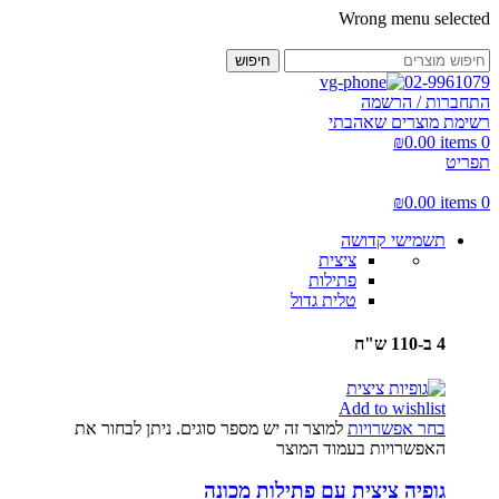
Wrong menu selected
חיפוש
02-9961079
התחברות / הרשמה
רשימת מוצרים שאהבתי
₪
0.00
items
0
תפריט
₪
0.00
items
0
תשמישי קדושה
ציצית
פתילות
טלית גדול
4 ב-110 ש"ח
Add to wishlist
בחר אפשרויות
למוצר זה יש מספר סוגים. ניתן לבחור את
האפשרויות בעמוד המוצר
גופיה ציצית עם פתילות מכונה