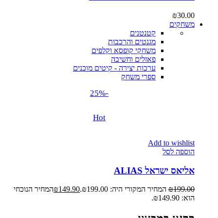
₪
30.00
משחקים
קטנטנים
מגנטים והרכבות
משחקי קופסא וקלפים
פאזלים וחשיבה
ערכות יצירה - קיטים מוכנים
ספרי משחק
-25%
Hot
Add to wishlist
הוספה לסל
אליאס ישראל ALIAS
199.00
₪
המחיר המקורי היה: ₪199.00.
149.90
₪
המחיר הנוכחי
הוא: ₪149.90.