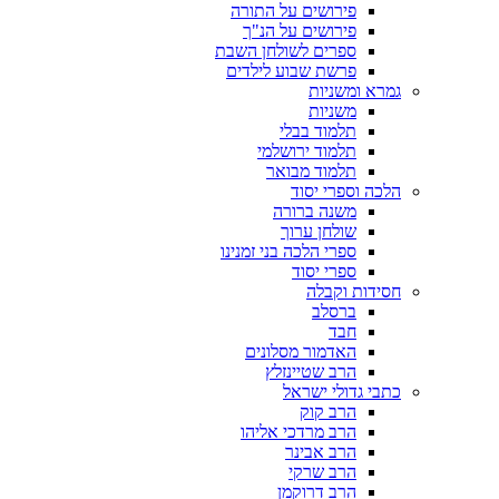
פירושים על התורה
פירושים על הנ"ך
ספרים לשולחן השבת
פרשת שבוע לילדים
גמרא ומשניות
משניות
תלמוד בבלי
תלמוד ירושלמי
תלמוד מבואר
הלכה וספרי יסוד
משנה ברורה
שולחן ערוך
ספרי הלכה בני זמנינו
ספרי יסוד
חסידות וקבלה
ברסלב
חבד
האדמור מסלונים
הרב שטיינזלץ
כתבי גדולי ישראל
הרב קוק
הרב מרדכי אליהו
הרב אבינר
הרב שרקי
הרב דרוקמן