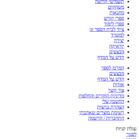
תשמישי קדושה
משחקים
מחנאות
ספרי קודש
ספרי לימוד
ציוד לבית הספר וגן
למשרד
יצירה
יודאיקה
מבצעים
חדש על המדף
המרכז לספר
מבצעים
חדש על המדף
אודות
צור קשר
מדיניות החזרים והחלפות
החשבון שלי
הצהרת נגישות
רשימת מוצרים שאהבתי
התחברות / הרשמה
עגלת קניות
לסגור