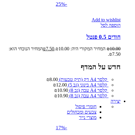
-25%
Add to wishlist
הוספה לסל
חודים 0.5 פנטל
10.00
₪
המחיר המקורי היה: ₪10.00.
7.50
₪
המחיר הנוכחי הוא:
₪7.50.
חדש על המדף
קלסר A4 דק (תיק טבעות)
8.00
₪
קלסר A4 בינוני (גב 5)
12.00
₪
קלסר A4 עבה (גב 8)
10.90
₪
קלסר A4 עבה (גב 8)
10.90
₪
יצירה
חומרי פיסול
צבעים ומכחולים
מוצרי נייר
-17%