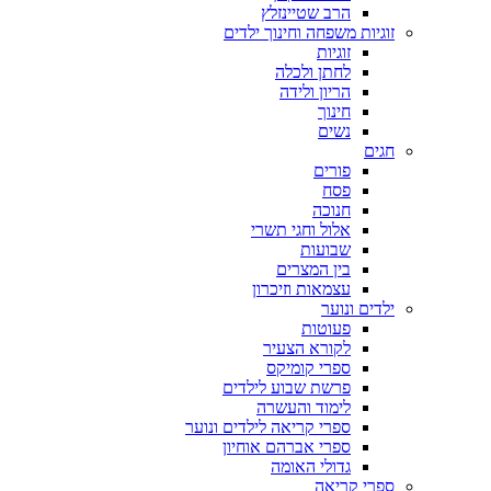
הרב שטיינזלץ
זוגיות משפחה וחינוך ילדים
זוגיות
לחתן ולכלה
הריון ולידה
חינוך
נשים
חגים
פורים
פסח
חנוכה
אלול וחגי תשרי
שבועות
בין המצרים
עצמאות וזיכרון
ילדים ונוער
פעוטות
לקורא הצעיר
ספרי קומיקס
פרשת שבוע לילדים
לימוד והעשרה
ספרי קריאה לילדים ונוער
ספרי אברהם אוחיון
גדולי האומה
ספרי קריאה