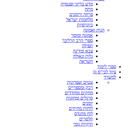
מדע בדיוני ופנטזיה
מתח
פרוזה ורומנים
מלחמות ישראל
ביוגרפיות
הגות ואמונה
אמונה ומוסר
ספרי הרב קרליבך
תפילה
צבא ומדינה
גלות וגאולה
השראה
ספרי לימוד
ציוד לבי"ס וגן
למשרד
עטים ועפרונות
דבק ומספריים
מחקים ומחדדים
סרגלים ומחוגות
יומנים
לוחות מחיקים
לוח מהנדס
קלסרים
תיקיות גומי