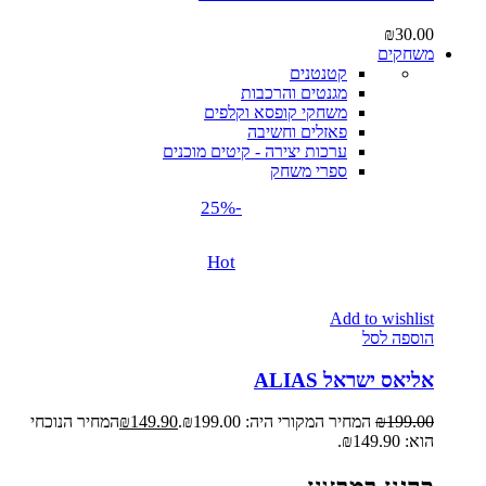
₪
30.00
משחקים
קטנטנים
מגנטים והרכבות
משחקי קופסא וקלפים
פאזלים וחשיבה
ערכות יצירה - קיטים מוכנים
ספרי משחק
-25%
Hot
Add to wishlist
הוספה לסל
אליאס ישראל ALIAS
199.00
₪
המחיר המקורי היה: ₪199.00.
149.90
₪
המחיר הנוכחי
הוא: ₪149.90.