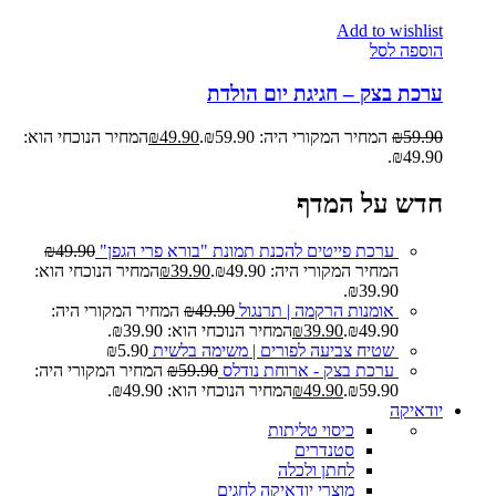
Add to wishlist
הוספה לסל
ערכת בצק – חגיגת יום הולדת
59.90
₪
המחיר המקורי היה: ₪59.90.
49.90
₪
המחיר הנוכחי הוא:
₪49.90.
חדש על המדף
ערכת פייטים להכנת תמונת "בורא פרי הגפן"
49.90
₪
המחיר המקורי היה: ₪49.90.
39.90
₪
המחיר הנוכחי הוא:
₪39.90.
אומנות הרקמה | תרנגול
49.90
₪
המחיר המקורי היה:
₪49.90.
39.90
₪
המחיר הנוכחי הוא: ₪39.90.
שטיח צביעה לפורים | משימה בלשית
5.90
₪
ערכת בצק - ארוחת נודלס
59.90
₪
המחיר המקורי היה:
₪59.90.
49.90
₪
המחיר הנוכחי הוא: ₪49.90.
יודאיקה
כיסוי טליתות
סטנדרים
לחתן ולכלה
מוצרי יודאיקה לחגים