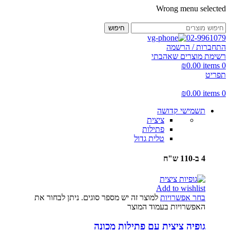
Wrong menu selected
חיפוש
02-9961079
התחברות / הרשמה
רשימת מוצרים שאהבתי
₪
0.00
items
0
תפריט
₪
0.00
items
0
תשמישי קדושה
ציצית
פתילות
טלית גדול
4 ב-110 ש"ח
Add to wishlist
בחר אפשרויות
למוצר זה יש מספר סוגים. ניתן לבחור את
האפשרויות בעמוד המוצר
גופיה ציצית עם פתילות מכונה