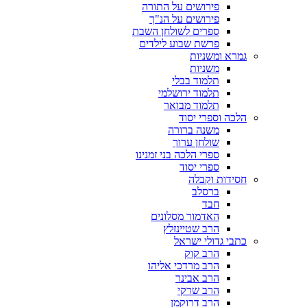
פירושים על התורה
פירושים על הנ"ך
ספרים לשולחן השבת
פרשת שבוע לילדים
גמרא ומשניות
משניות
תלמוד בבלי
תלמוד ירושלמי
תלמוד מבואר
הלכה וספרי יסוד
משנה ברורה
שולחן ערוך
ספרי הלכה בני זמנינו
ספרי יסוד
חסידות וקבלה
ברסלב
חבד
האדמור מסלונים
הרב שטיינזלץ
כתבי גדולי ישראל
הרב קוק
הרב מרדכי אליהו
הרב אבינר
הרב שרקי
הרב דרוקמן