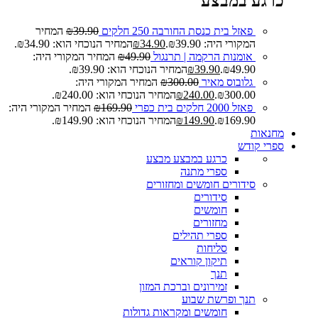
כרגע במבצע
פאזל בית כנסת החורבה 250 חלקים
39.90
₪
המחיר
המקורי היה: ₪39.90.
34.90
₪
המחיר הנוכחי הוא: ₪34.90.
אומנות הרקמה | תרנגול
49.90
₪
המחיר המקורי היה:
₪49.90.
39.90
₪
המחיר הנוכחי הוא: ₪39.90.
גלובוס מאיר
300.00
₪
המחיר המקורי היה:
₪300.00.
240.00
₪
המחיר הנוכחי הוא: ₪240.00.
פאזל 2000 חלקים בית כפרי
169.90
₪
המחיר המקורי היה:
₪169.90.
149.90
₪
המחיר הנוכחי הוא: ₪149.90.
מחנאות
ספרי קודש
כרגע במבצע
מבצע
ספרי מתנה
סידורים חומשים ומחזורים
סידורים
חומשים
מחזורים
ספרי תהילים
סליחות
תיקון קוראים
תנך
זמירונים וברכת המזון
תנך ופרשת שבוע
חומשים ומקראות גדולות