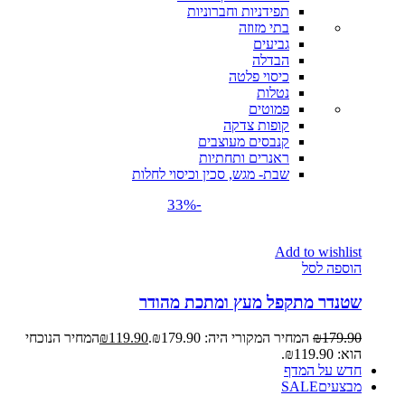
תפידניות וחברוניות
בתי מזוזה
גביעים
הבדלה
כיסוי פלטה
נטלות
פמוטים
קופות צדקה
קנבסים מעוצבים
ראנרים ותחתיות
שבת- מגש, סכין וכיסוי לחלות
-33%
Add to wishlist
הוספה לסל
שטנדר מתקפל מעץ ומתכת מהודר
179.90
₪
המחיר המקורי היה: ₪179.90.
119.90
₪
המחיר הנוכחי
הוא: ₪119.90.
חדש על המדף
מבצעים
SALE