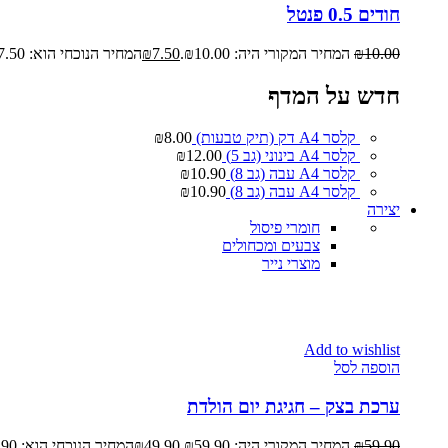
חודים 0.5 פנטל
10.00
₪
המחיר המקורי היה: ₪10.00.
7.50
₪
המחיר הנוכחי הוא: ₪7.50.
חדש על המדף
קלסר A4 דק (תיק טבעות)
8.00
₪
קלסר A4 בינוני (גב 5)
12.00
₪
קלסר A4 עבה (גב 8)
10.90
₪
קלסר A4 עבה (גב 8)
10.90
₪
יצירה
חומרי פיסול
צבעים ומכחולים
מוצרי נייר
Add to wishlist
הוספה לסל
ערכת בצק – חגיגת יום הולדת
59.90
₪
המחיר המקורי היה: ₪59.90.
49.90
₪
המחיר הנוכחי הוא: ₪49.90.