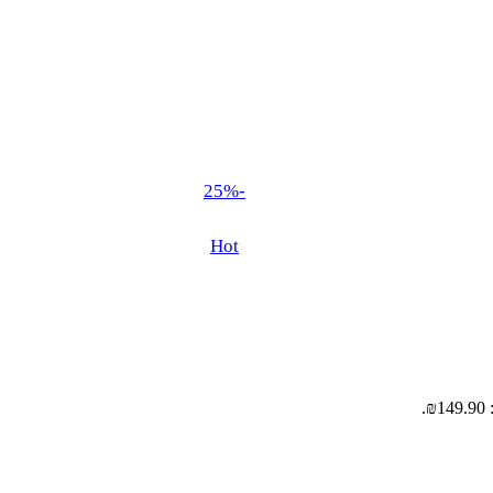
-25%
Hot
.