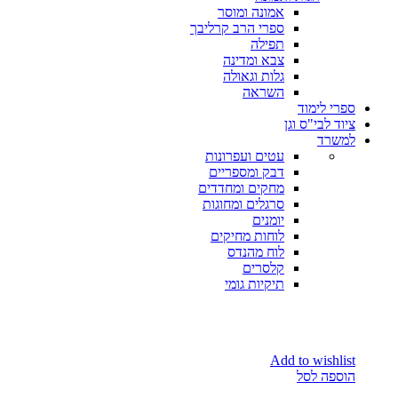
אמונה ומוסר
ספרי הרב קרליבך
תפילה
צבא ומדינה
גלות וגאולה
השראה
ספרי לימוד
ציוד לבי"ס וגן
למשרד
עטים ועפרונות
דבק ומספריים
מחקים ומחדדים
סרגלים ומחוגות
יומנים
לוחות מחיקים
לוח מהנדס
קלסרים
תיקיות גומי
Add to wishlist
הוספה לסל