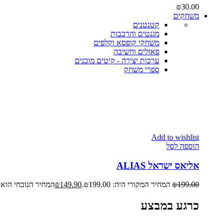
₪
30.00
משחקים
קטנטנים
מגנטים והרכבות
משחקי קופסא וקלפים
פאזלים וחשיבה
ערכות יצירה - קיטים מוכנים
ספרי משחק
Add to wishlist
הוספה לסל
אליאס ישראל ALIAS
199.00
₪
המחיר המקורי היה: ₪199.00.
149.90
₪
המחיר הנוכחי הוא: ₪149.90
כרגע במבצע