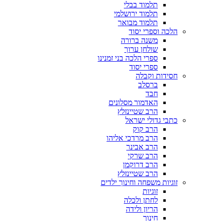
תלמוד בבלי
תלמוד ירושלמי
תלמוד מבואר
הלכה וספרי יסוד
משנה ברורה
שולחן ערוך
ספרי הלכה בני זמנינו
ספרי יסוד
חסידות וקבלה
ברסלב
חבד
האדמור מסלונים
הרב שטיינזלץ
כתבי גדולי ישראל
הרב קוק
הרב מרדכי אליהו
הרב אבינר
הרב שרקי
הרב דרוקמן
הרב שטיינזלץ
זוגיות משפחה וחינוך ילדים
זוגיות
לחתן ולכלה
הריון ולידה
חינוך