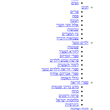
נשים
חגים
פורים
פסח
חנוכה
אלול וחגי תשרי
שבועות
בין המצרים
עצמאות וזיכרון
ילדים ונוער
פעוטות
לקורא הצעיר
ספרי קומיקס
פרשת שבוע לילדים
לימוד והעשרה
ספרי קריאה לילדים ונוער
ספרי אברהם אוחיון
גדולי האומה
ספרי קריאה
מדע בדיוני ופנטזיה
מתח
פרוזה ורומנים
מלחמות ישראל
ביוגרפיות
הגות ואמונה