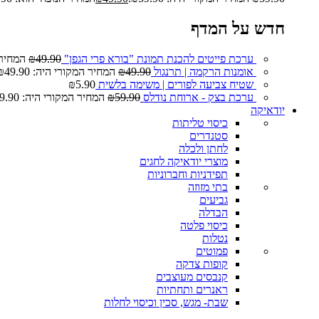
חדש על המדף
ערכת פייטים להכנת תמונת "בורא פרי הגפן"
49.90
₪
המחיר המ
אומנות הרקמה | תרנגול
49.90
₪
המחיר המקורי היה: ₪49.90.
שטיח צביעה לפורים | משימה בלשית
5.90
₪
ערכת בצק - ארוחת נודלס
59.90
₪
המחיר המקורי היה: ₪59.90.
יודאיקה
כיסוי טליתות
סטנדרים
לחתן ולכלה
מוצרי יודאיקה לחגים
תפידניות וחברוניות
בתי מזוזה
גביעים
הבדלה
כיסוי פלטה
נטלות
פמוטים
קופות צדקה
קנבסים מעוצבים
ראנרים ותחתיות
שבת- מגש, סכין וכיסוי לחלות