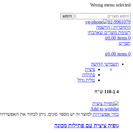
Wrong menu selected
חיפוש
02-9961079
התחברות / הרשמה
רשימת מוצרים שאהבתי
₪
0.00
items
0
תפריט
₪
0.00
items
0
תשמישי קדושה
ציצית
פתילות
טלית גדול
4 ב-110 ש"ח
Add to wishlist
בחר אפשרויות
למוצר זה יש מספר סוגים. ניתן לבחור את האפשרויו
גופיה ציצית עם פתילות מכונה