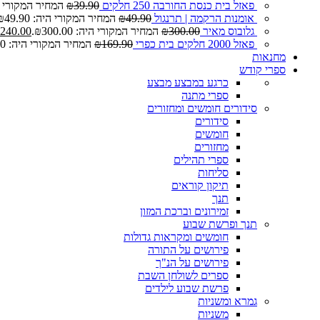
פאזל בית כנסת החורבה 250 חלקים
39.90
₪
המחיר המקורי היה: 0
אומנות הרקמה | תרנגול
49.90
₪
המחיר המקורי היה: ₪49.90.
גלובוס מאיר
300.00
₪
המחיר המקורי היה: ₪300.00.
240.00
פאזל 2000 חלקים בית כפרי
169.90
₪
המחיר המקורי היה: ₪169.90.
מחנאות
ספרי קודש
כרגע במבצע
מבצע
ספרי מתנה
סידורים חומשים ומחזורים
סידורים
חומשים
מחזורים
ספרי תהילים
סליחות
תיקון קוראים
תנך
זמירונים וברכת המזון
תנך ופרשת שבוע
חומשים ומקראות גדולות
פירושים על התורה
פירושים על הנ"ך
ספרים לשולחן השבת
פרשת שבוע לילדים
גמרא ומשניות
משניות