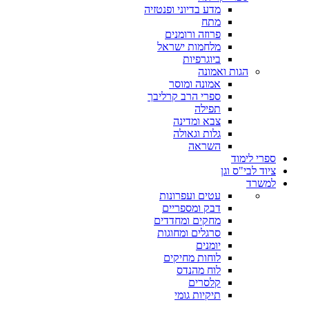
מדע בדיוני ופנטזיה
מתח
פרוזה ורומנים
מלחמות ישראל
ביוגרפיות
הגות ואמונה
אמונה ומוסר
ספרי הרב קרליבך
תפילה
צבא ומדינה
גלות וגאולה
השראה
ספרי לימוד
ציוד לבי"ס וגן
למשרד
עטים ועפרונות
דבק ומספריים
מחקים ומחדדים
סרגלים ומחוגות
יומנים
לוחות מחיקים
לוח מהנדס
קלסרים
תיקיות גומי