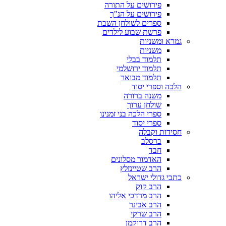
פירושים על התורה
פירושים על הנ"ך
ספרים לשולחן השבת
פרשת שבוע לילדים
גמרא ומשניות
משניות
תלמוד בבלי
תלמוד ירושלמי
תלמוד מבואר
הלכה וספרי יסוד
משנה ברורה
שולחן ערוך
ספרי הלכה בני זמנינו
ספרי יסוד
חסידות וקבלה
ברסלב
חבד
האדמור מסלונים
הרב שטיינזלץ
כתבי גדולי ישראל
הרב קוק
הרב מרדכי אליהו
הרב אבינר
הרב שרקי
הרב דרוקמן