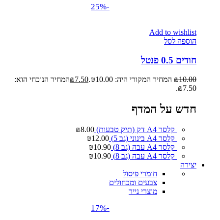
-25%
Add to wishlist
הוספה לסל
חודים 0.5 פנטל
10.00
₪
המחיר המקורי היה: ₪10.00.
7.50
₪
המחיר הנוכחי הוא:
₪7.50.
חדש על המדף
קלסר A4 דק (תיק טבעות)
8.00
₪
קלסר A4 בינוני (גב 5)
12.00
₪
קלסר A4 עבה (גב 8)
10.90
₪
קלסר A4 עבה (גב 8)
10.90
₪
יצירה
חומרי פיסול
צבעים ומכחולים
מוצרי נייר
-17%