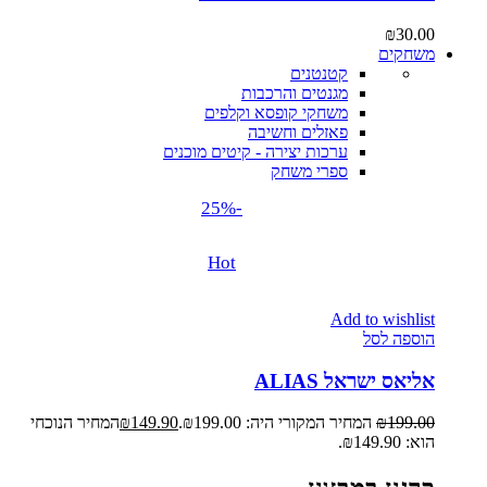
₪
30.00
משחקים
קטנטנים
מגנטים והרכבות
משחקי קופסא וקלפים
פאזלים וחשיבה
ערכות יצירה - קיטים מוכנים
ספרי משחק
-25%
Hot
Add to wishlist
הוספה לסל
אליאס ישראל ALIAS
199.00
₪
המחיר המקורי היה: ₪199.00.
149.90
₪
המחיר הנוכחי
הוא: ₪149.90.