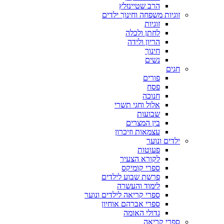
הרב שטיינזלץ
זוגיות משפחה וחינוך ילדים
זוגיות
לחתן ולכלה
הריון ולידה
חינוך
נשים
חגים
פורים
פסח
חנוכה
אלול וחגי תשרי
שבועות
בין המצרים
עצמאות וזיכרון
ילדים ונוער
פעוטות
לקורא הצעיר
ספרי קומיקס
פרשת שבוע לילדים
לימוד והעשרה
ספרי קריאה לילדים ונוער
ספרי אברהם אוחיון
גדולי האומה
ספרי קריאה