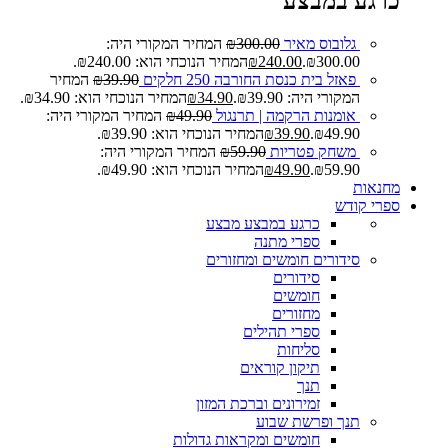
כרגע במבצע
גלובוס מאיר
300.00
₪
המחיר המקורי היה:
₪300.00.
240.00
₪
המחיר הנוכחי הוא: ₪240.00.
פאזל בית כנסת החורבה 250 חלקים
39.90
₪
המחיר
המקורי היה: ₪39.90.
34.90
₪
המחיר הנוכחי הוא: ₪34.90.
אומנות הרקמה | תרנגול
49.90
₪
המחיר המקורי היה:
₪49.90.
39.90
₪
המחיר הנוכחי הוא: ₪39.90.
משחק פטריות
59.90
₪
המחיר המקורי היה:
₪59.90.
49.90
₪
המחיר הנוכחי הוא: ₪49.90.
מחנאות
ספרי קודש
כרגע במבצע
מבצע
ספרי מתנה
סידורים חומשים ומחזורים
סידורים
חומשים
מחזורים
ספרי תהילים
סליחות
תיקון קוראים
תנך
זמירונים וברכת המזון
תנך ופרשת שבוע
חומשים ומקראות גדולות