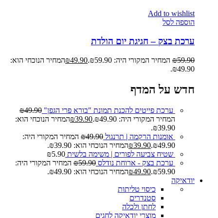
Add to wishlist
הוספה לסל
ערכת בצק – חגיגת יום הולדת
59.90
₪
המחיר המקורי היה: ₪59.90.
49.90
₪
המחיר הנוכחי הוא:
₪49.90.
חדש על המדף
ערכת פייטים להכנת תמונת "בורא פרי הגפן"
49.90
₪
המחיר המקורי היה: ₪49.90.
39.90
₪
המחיר הנוכחי הוא:
₪39.90.
אומנות הרקמה | תרנגול
49.90
₪
המחיר המקורי היה:
₪49.90.
39.90
₪
המחיר הנוכחי הוא: ₪39.90.
שטיח צביעה לפורים | משימה בלשית
5.90
₪
ערכת בצק - ארוחת נודלס
59.90
₪
המחיר המקורי היה:
₪59.90.
49.90
₪
המחיר הנוכחי הוא: ₪49.90.
יודאיקה
כיסוי טליתות
סטנדרים
לחתן ולכלה
מוצרי יודאיקה לחגים