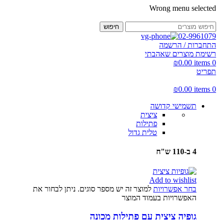
Wrong menu selected
חיפוש
02-9961079
התחברות / הרשמה
רשימת מוצרים שאהבתי
₪
0.00
items
0
תפריט
₪
0.00
items
0
תשמישי קדושה
ציצית
פתילות
טלית גדול
4 ב-110 ש"ח
Add to wishlist
בחר אפשרויות
למוצר זה יש מספר סוגים. ניתן לבחור את
האפשרויות בעמוד המוצר
גופיה ציצית עם פתילות מכונה