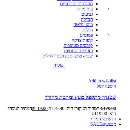
תפידניות וחברוניות
בתי מזוזה
גביעים
הבדלה
כיסוי פלטה
נטלות
פמוטים
קופות צדקה
קנבסים מעוצבים
ראנרים ותחתיות
שבת- מגש, סכין וכיסוי לחלות
-33%
Add to wishlist
הוספה לסל
שטנדר מתקפל מעץ ומתכת מהודר
179.90
₪
המחיר המקורי היה: ₪179.90.
119.90
₪
המחיר הנוכחי
הוא: ₪119.90.
חדש על המדף
מבצעים
SALE